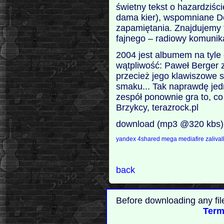
świetny tekst o hazardziśc
dama kier), wspomniane Do
zapamiętania. Znajdujemy 
fajnego – radiowy komunikat
2004 jest albumem na tyle
wątpliwość: Paweł Berger z
przecież jego klawiszowe 
smaku... Tak naprawdę jedn
zespół ponownie gra to, co
Brzykcy, terazrock.pl
download (mp3 @320 kbs)
yandex
4shared
mega
mediafire
zaliva
back
Before downloading any fil
Term