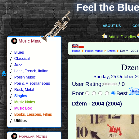
Feel the Blue
ABOUT US
CO
Add to Favorites
Music Menu
Home
Polish Music
Dzem
Dzem - 2004 
Blues
Classical
Dzem
Jazz
Latin, French, Italian
Sunday, 25 October 201
Polish Music
User Rating:
/ 0
Pop & Miscellaneous
Rock, Metal
Poor
Best
Singles
Music Notes
Dżem - 2004 (2004)
Music Box
Books, Lessons, Films
Utilities
Popular Notes