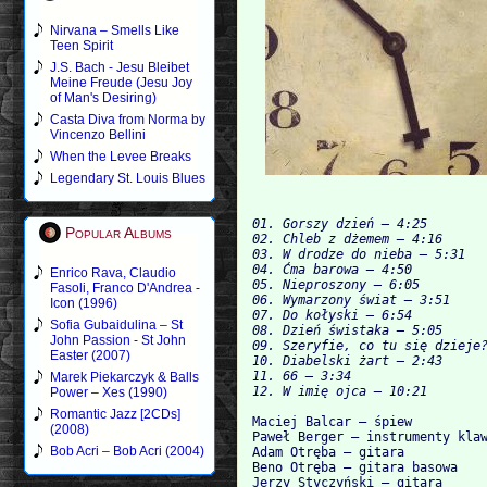
Nirvana – Smells Like
Teen Spirit
J.S. Bach - Jesu Bleibet
Meine Freude (Jesu Joy
of Man's Desiring)
Casta Diva from Norma by
Vincenzo Bellini
When the Levee Breaks
Legendary St. Louis Blues
01. Gorszy dzień – 4:25

Popular Albums
02. Chleb z dżemem – 4:16

03. W drodze do nieba – 5:31

04. Ćma barowa – 4:50

Enrico Rava, Claudio
05. Nieproszony – 6:05

Fasoli, Franco D'Andrea -
06. Wymarzony świat – 3:51

Icon (1996)
07. Do kołyski – 6:54

Sofia Gubaidulina – St
08. Dzień świstaka – 5:05

John Passion - St John
09. Szeryfie, co tu się dzieje?
Easter (2007)
10. Diabelski żart – 2:43

11. 66 – 3:34

Marek Piekarczyk & Balls
Power – Xes (1990)
Romantic Jazz [2CDs]
Maciej Balcar – śpiew

(2008)
Paweł Berger – instrumenty klaw
Bob Acri – Bob Acri (2004)
Adam Otręba – gitara

Beno Otręba – gitara basowa

Jerzy Styczyński – gitara
