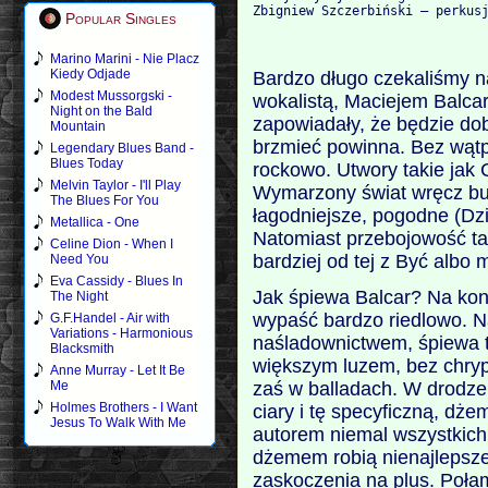
Popular Singles
Marino Marini - Nie Placz
Kiedy Odjade
Bardzo długo czekaliśmy 
Modest Mussorgski -
wokalistą, Maciejem Balc
Night on the Bald
zapowiadały, że będzie dob
Mountain
brzmieć powinna. Bez wąt
Legendary Blues Band -
Blues Today
rockowo. Utwory takie jak
Melvin Taylor - I'll Play
Wymarzony świat wręcz bu
The Blues For You
łagodniejsze, pogodne (Dzie
Metallica - One
Natomiast przebojowość ta
Celine Dion - When I
bardziej od tej z Być albo 
Need You
Eva Cassidy - Blues In
Jak śpiewa Balcar? Na konc
The Night
wypaść bardzo riedlowo. N
G.F.Handel - Air with
Variations - Harmonious
naśladownictwem, śpiewa t
Blacksmith
większym luzem, bez chryp
Anne Murray - Let It Be
zaś w balladach. W drodze
Me
Holmes Brothers - I Want
ciary i tę specyficzną, dż
Jesus To Walk With Me
autorem niemal wszystkich
dżemem robią nienajlepsze
zaskoczenia na plus. Połam