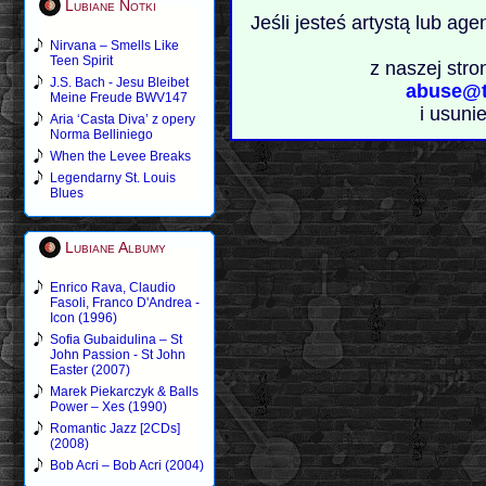
Lubiane Notki
Jeśli jesteś artystą lub ag
Nirvana – Smells Like
Teen Spirit
z naszej stro
J.S. Bach - Jesu Bleibet
abuse@t
Meine Freude BWV147
i usuni
Aria ‘Casta Diva’ z opery
Norma Belliniego
When the Levee Breaks
Legendarny St. Louis
Blues
Lubiane Albumy
Enrico Rava, Claudio
Fasoli, Franco D'Andrea -
Icon (1996)
Sofia Gubaidulina – St
John Passion - St John
Easter (2007)
Marek Piekarczyk & Balls
Power – Xes (1990)
Romantic Jazz [2CDs]
(2008)
Bob Acri – Bob Acri (2004)