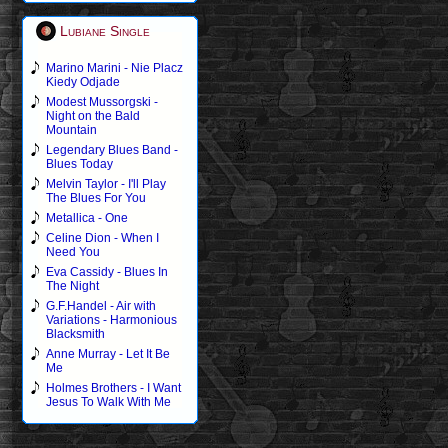
Lubiane Single
Marino Marini - Nie Placz
Kiedy Odjade
Modest Mussorgski -
Night on the Bald
Mountain
Legendary Blues Band -
Blues Today
Melvin Taylor - I'll Play
The Blues For You
Metallica - One
Celine Dion - When I
Need You
Eva Cassidy - Blues In
The Night
G.F.Handel - Air with
Variations - Harmonious
Blacksmith
Anne Murray - Let It Be
Me
Holmes Brothers - I Want
Jesus To Walk With Me