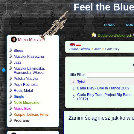
Feel the Blue
O NAS
KON
Dodaj do Ulubionych
Menu Muzyczne
Strona Główna
Jazz
Carla Bley
Blues
Muzyka Klasyczna
Jazz
Muzyka Latynoska,
Francuska, Włoska
title Filter
Polska Muzyka
#
Tytuł
Pop i Różności
1
Carla Bley - Live In France 2009
Rock, Metal
Carla Bley Turin Project Big Band -
Single
2
(2012)
Notki Muzyczne
Music Box
Książki, Lekcje, Filmy
Zanim ściągniesz jakikolwi
Programy