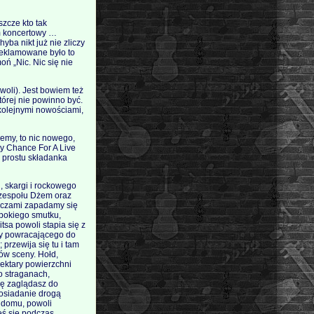
szcze kto tak
um koncertowy …
ba nikt już nie zliczy
zreklamowane było to
oń „Nic. Nic się nie
woli). Jest bowiem też
tórej nie powinno być.
 kolejnymi nowościami,
iemy, to nic nowego,
ty Chance For A Live
 prostu składanka
, skargi i rockowego
 zespołu Dżem oraz
 oczami zapadamy się
ębokiego smutku,
sa powoli stapia się z
ny powracającego do
przewija się tu i tam
ców sceny. Hołd,
ektary powierzchni
o straganach,
odę zaglądasz do
posiadanie drogą
o domu, powoli
eś się podczas