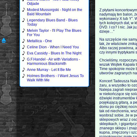
Odjade
Modest Mussorgski - Night on the
Z płytami koncertowymi 
Bald Mountain
nadymają ten balon, ż
wykonawcy X lub Y”. We
Legendary Blues Band - Blues
tych kolejnych dat, w 
Today
DVD. I co? I nic. Jak j
Melvin Taylor - I'll Play The Blues
dzieje…”
For You
Na szczęście nie samy
Metallica - One
tak, że właściwie znik
Celine Dion - When I Need You
Albo raczej powinna, a
czy innymi tryptykami 
Eva Cassidy - Blues In The Night
G.F.Handel - Air with Variations -
Chcieliśmy, rozpoczyna
Harmonious Blacksmith
wszak Wojtek Kapała te
Time spokojnie może b
Anne Murray - Let It Be Me
utworów zagranych na
Holmes Brothers - I Want Jesus To
Walk With Me
Koncert Tadeusza Nale
żaru, a wszystko to o
Nalepa zagrali niepra
w niekończące się sola
dźwięki instrumentów 
pojękującą gitarą, a 
domu po ciężkiej nocne
tak od niechcenia, wsz
wyobraź sobie, że w p
sklepowych wraz z oso
sklepikach, i gigantyc
znanego sklepu i znajd
kupna, zmęczony i szcz
rozpokowując małe zaw