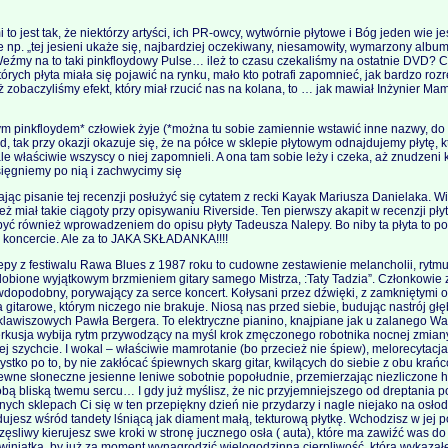
to jest tak, że niektórzy artyści, ich PR-owcy, wytwórnie płytowe i Bóg jeden wie je
e np. „tej jesieni ukaże się, najbardziej oczekiwany, niesamowity, wymarzony alb
źmy na to taki pinkfloydowy Pulse… ileż to czasu czekaliśmy na ostatnie DVD? Chy
których płyta miała się pojawić na rynku, mało kto potrafi zapomnieć, jak bardzo ro
uż zobaczyliśmy efekt, który miał rzucić nas na kolana, to … jak mawiał Inżynier Mam
m pinkfloydem* człowiek żyje (*można tu sobie zamiennie wstawić inne nazwy, do 
ąd, tak przy okazji okazuje się, że na półce w sklepie płytowym odnajdujemy płytę, k
le właściwie wszyscy o niej zapomnieli. A ona tam sobie leży i czeka, aż znudzeni
sięgniemy po nią i zachwycimy się
jąc pisanie tej recenzji posłużyć się cytatem z recki Kayak Mariusza Danielaka. W
ż miał takie ciągoty przy opisywaniu Riverside. Ten pierwszy akapit w recenzji pły
yć również wprowadzeniem do opisu płyty Tadeusza Nalepy. Bo niby ta płyta to po
 koncercie. Ale za to JAKA SKŁADANKA!!!!
py z festiwalu Rawa Blues z 1987 roku to cudowne zestawienie melancholii, rytmu
zdobione wyjątkowym brzmieniem gitary samego Mistrza, :Taty Tadzia”. Członkowie
wdopodobny, porywający za serce koncert. Kołysani przez dźwięki, z zamkniętymi
 gitarowe, którym niczego nie brakuje. Niosą nas przed siebie, budując nastrój gł
klawiszowych Pawła Bergera. To elektryczne pianino, knajpiane jak u zalanego Wait
perkusja wybija rytm przywodzący na myśl krok zmęczonego robotnika nocnej zmia
j szychcie. I wokal – właściwie mamrotanie (bo przecież nie śpiew), melorecytacja; 
ystko po to, by nie zakłócać śpiewnych skarg gitar, kwilących do siebie z obu krań
ewne słoneczne jesienne leniwe sobotnie popołudnie, przemierzając niezliczone h
bą bliską twemu sercu… I gdy już myślisz, że nic przyjemniejszego od dreptania p
znych sklepach Ci się w ten przepiękny dzień nie przydarzy i nagle niejako na osł
ujesz wśród tandety lśniącą jak diament małą, tekturową płytkę. Wchodzisz w jej 
ęsliwy kierujesz swe kroki w stronę jucznego osła ( auta), które ma zawiźć was d
iniątką, by już za moment wynagrodzić wielogodzinną cierpliwość, którą wykazał