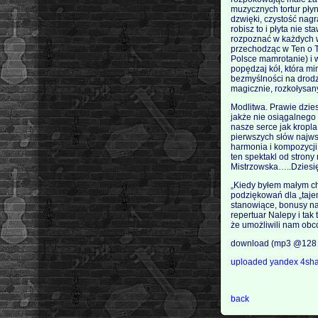
muzycznych tortur pły
dzwięki, czystość nagr
robisz to i płyta nie s
rozpoznać w każdych wa
przechodząc w Ten o T
Polsce mamrotanie) i w
popędzaj kół, która mi
bezmyślności na drodz
magicznie, rozkołysany
Modlitwa. Prawie dzies
jakże nie osiągalnego 
nasze serce jak kropl
pierwszych słów najws
harmonia i kompozycji
ten spektakl od stron
Mistrzowska…..Dziesięć
„Kiedy byłem małym ch
podziękowań dla „taje
stanowiące, bonusy n
repertuar Nalepy i tak
że umożliwili nam obco
download (mp3 @128 
uploaded
yandex
4sh
back