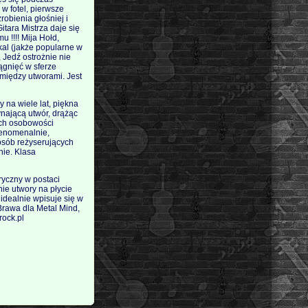
w fotel, pierwsze
robienia głośniej i
itara Mistrza daje się
 !!!! Mija Hołd,
kal (jakże popularne w
 Jedź ostrożnie nie
iągnięć w sferze
 między utworami. Jest
 na wiele lat, piękna
ynającą utwór, drążąc
ych osobowości
fenomenalnie,
 osób reżyserujących
nie. Klasa
ryczny w postaci
ie utwory na płycie
dealnie wpisuje się w
 Brawa dla Metal Mind,
rock.pl