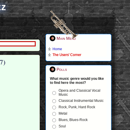
zz
Main Menu
Home
The Users' Corner
7)
Polls
What music genre would you like
to find here the most?
Opera and Classical Vocal
Music
Classical Instrumental Music
Rock, Punk, Hard Rock
Metal
Blues, Blues-Rock
Soul