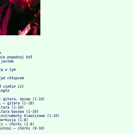
        

ie popędzaj kół

jestem

       

ą w tym

ym chłopcem

 siebie iść

– gitara, śpiew (1-10)

 – gitara (1-10)

tara (1-10)

tara basowa (1-10)

instrumenty klawiszowe (1-10)

erkusja (1-8)

z – chórki (1-8)
