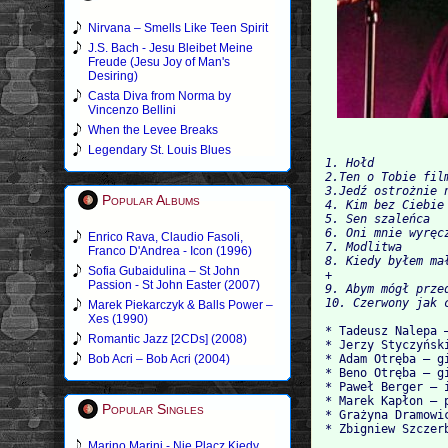
Nirvana – Smells Like Teen Spirit
J.S. Bach - Jesu Bleibet Meine
Freude (Jesu Joy of Man's
Desiring)
Casta Diva from Norma by
Vincenzo Bellini
When the Levee Breaks
Legendary St. Louis Blues
1. Hołd

2.Ten o Tobie film
3.Jedź ostrożnie n
Popular Albums
4. Kim bez Ciebie 
5. Sen szaleńca   
6. Oni mnie wyręcz
Enrico Rava, Claudio Fasoli,
7. Modlitwa

Franco D'Andrea - Icon (1996)
8. Kiedy byłem mał
Sofia Gubaidulina – St John
+

Passion - St John Easter (2007)
9. Abym mógł przed
Marek Piekarczyk & Balls Power –
Xes (1990)
* Tadeusz Nalepa 
Romantic Jazz [2CDs] (2008)
* Jerzy Styczyński
Bob Acri – Bob Acri (2004)
* Adam Otręba – gi
* Beno Otręba – gi
* Paweł Berger – 
* Marek Kapłon – p
Popular Singles
* Grażyna Dramowic
Marino Marini - Nie Placz Kiedy