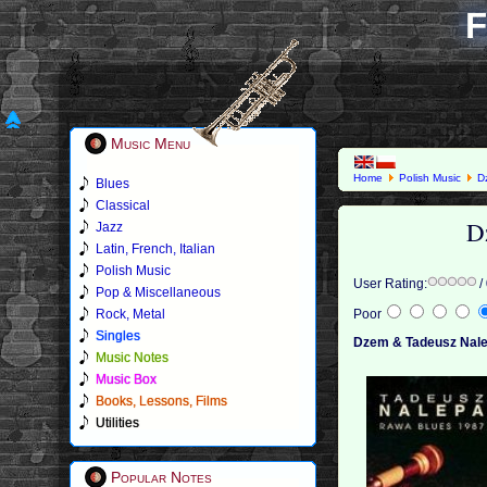
F
Music Menu
Home
Polish Music
D
Blues
Classical
D
Jazz
Latin, French, Italian
Polish Music
User Rating:
/
Pop & Miscellaneous
Rock, Metal
Poor
Singles
Dzem & Tadeusz Nale
Music Notes
Music Box
Books, Lessons, Films
Utilities
Popular Notes