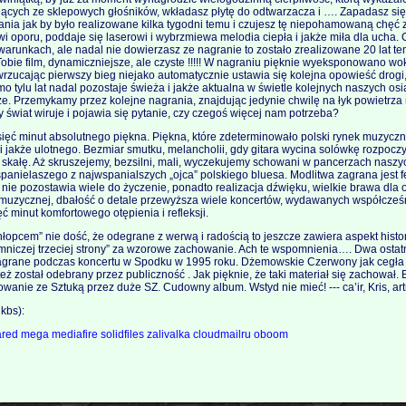
nących ze sklepowych głośników, wkładasz płytę do odtwarzacza i …. Zapadasz się 
ania jak by było realizowane kilka tygodni temu i czujesz tę niepohamowaną chęć z
tawi oporu, poddaje się laserowi i wybrzmiewa melodia ciepła i jakże miła dla ucha. G
runkach, ale nadal nie dowierzasz ze nagranie to zostało zrealizowane 20 lat temu
obie film, dynamiczniejsze, ale czyste !!!!! W nagraniu pięknie wyeksponowano wo
rzucając pierwszy bieg niejako automatycznie ustawia się kolejna opowieść drogi,
mo tylu lat nadal pozostaje świeża i jakże aktualna w świetle kolejnych naszych os
e. Przemykamy przez kolejne nagrania, znajdując jedynie chwilę na łyk powietrza
 świat wiruje i pojawia się pytanie, czy czegoś więcej nam potrzeba?
ięć minut absolutnego piękna. Piękna, które zdeterminowało polski rynek muzyczny
i jakże ulotnego. Bezmiar smutku, melancholii, gdy gitara wycina solówkę rozpocz
a skałę. Aż skruszejemy, bezsilni, mali, wyczekujemy schowani w pancerzach nasz
panielaszego z najwspanialszych „ojca” polskiego bluesa. Modlitwa zagrana jest 
 nie pozostawia wiele do życzenie, ponadto realizacja dźwięku, wielkie brawa dla
y muzycznej, dbałość o detale przewyższa wiele koncertów, wydawanych współcześ
 minut komfortowego otępienia i refleksji.
łopcem” nie dość, że odegrane z werwą i radością to jeszcze zawiera aspekt histo
mniczej trzeciej strony” za wzorowe zachowanie. Ach te wspomnienia…. Dwa ostatn
agrane podczas koncertu w Spodku w 1995 roku. Dżemowskie Czerwony jak cegła i
 też został odebrany przez publiczność . Jak pięknie, że taki materiał się zachował.
wanie ze Sztuką przez duże SZ. Cudowny album. Wstyd nie mieć! --- ca’ir, Kris, art
kbs):
ared
mega
mediafire
solidfiles
zalivalka
cloudmailru
oboom