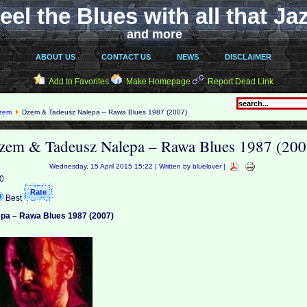
eel the Blues with all that Ja
and more
ABOUT US
CONTACT US
NEWS
DISCLAIMER
Add to Favorites
Make Homepage
Report Dead Link
zem
Dzem & Tadeusz Nalepa – Rawa Blues 1987 (2007)
zem & Tadeusz Nalepa – Rawa Blues 1987 (200
Wednesday, 15 April 2015 15:22 | Written by bluelover |
 0
Best
pa – Rawa Blues 1987 (2007)