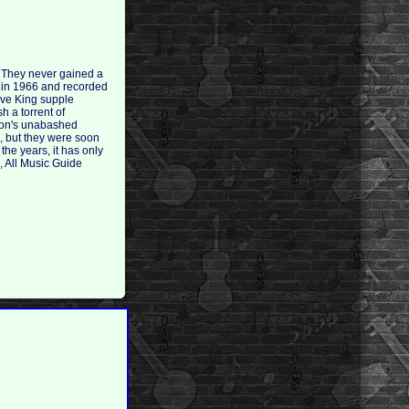
k. They never gained a
ax in 1966 and recorded
ave King supple
h a torrent of
apton's unabashed
s, but they were soon
the years, it has only
, All Music Guide