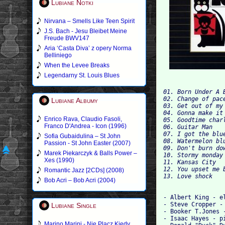
Lubiane Notki
Nirvana – Smells Like Teen Spirit
J.S. Bach - Jesu Bleibet Meine
Freude BWV147
Aria ‘Casta Diva’ z opery Norma
Belliniego
When the Levee Breaks
Legendarny St. Louis Blues
01. Born Under A B
02. Change of pace
Lubiane Albumy
03. Get out of my 
04. Gonna make it 
Enrico Rava, Claudio Fasoli,
05. Goodtime charl
Franco D'Andrea - Icon (1996)
06. Guitar Man

07. I got the blue
Sofia Gubaidulina – St John
08. Watermelon blu
Passion - St John Easter (2007)
09. Don't burn dow
Marek Piekarczyk & Balls Power –
10. Stormy monday

Xes (1990)
11. Kansas City

12. You upset me b
Romantic Jazz [2CDs] (2008)
Bob Acri – Bob Acri (2004)
- Albert King - e
- Steve Cropper -
Lubiane Single
- Booker T.Jones 
- Isaac Hayes - p
Marino Marini - Nie Placz Kiedy