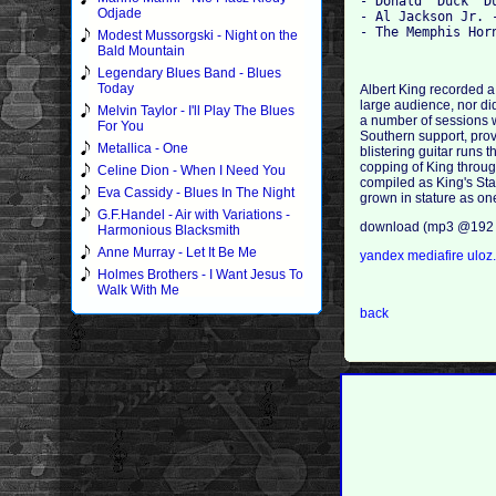
- Donald "Duck" D
Odjade
- Al Jackson Jr. 
- The Memphis Hor
Modest Mussorgski - Night on the
Bald Mountain
Legendary Blues Band - Blues
Today
Albert King recorded a 
large audience, nor did
Melvin Taylor - I'll Play The Blues
a number of sessions w
For You
Southern support, provi
Metallica - One
blistering guitar runs 
copping of King throug
Celine Dion - When I Need You
compiled as King's Stax
Eva Cassidy - Blues In The Night
grown in stature as one
G.F.Handel - Air with Variations -
download (mp3 @192 
Harmonious Blacksmith
Anne Murray - Let It Be Me
yandex
mediafire
uloz
Holmes Brothers - I Want Jesus To
Walk With Me
back