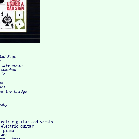
ad Sign

.

life woman

somehow

ie

s

es

n the bridge.

aby

lectric guitar and vocals
 electric guitar
- piano
iano