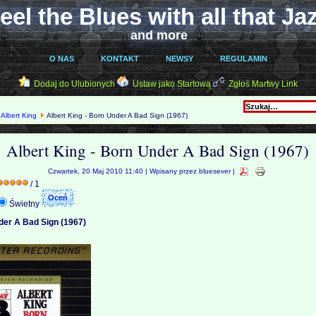
eel the Blues with all that Ja
and more
O NAS
KONTAKT
NEWSY
REGULAMIN
Dodaj do Ulubionych
Ustaw jako Startową
Zgłoś Martwy Link
Albert King
Albert King - Born Under A Bad Sign (1967)
Albert King - Born Under A Bad Sign (1967)
Czwartek, 20 Maj 2010 11:40 | Wpisany przez bluesever |
/ 1
Świetny
der A Bad Sign (1967)