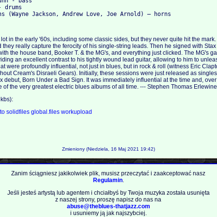
unn - bass
- drums
ns (Wayne Jackson, Andrew Love, Joe Arnold) – horns
lot in the early '60s, including some classic sides, but they never quite hit the mar
 they really capture the ferocity of his single-string leads. Then he signed with St
ith the house band, Booker T. & the MG's, and everything just clicked. The MG's g
ding an excellent contrast to his tightly wound lead guitar, allowing to him to unleas
that were profoundly influential, not just in blues, but in rock & roll (witness Eric Cl
hout Cream's Disraeli Gears). Initially, these sessions were just released as single
 debut, Born Under a Bad Sign. It was immediately influential at the time and, over 
 of the very greatest electric blues albums of all time. --- Stephen Thomas Erlewine
kbs):
.to
solidfiles
global.files
workupload
Zmieniony (Niedziela, 16 Maj 2021 19:42)
Zanim ściągniesz jakikolwiek plik, musisz przeczytać i zaakceptować nasz
Regulamin
.
Jeśli jesteś artystą lub agentem i chciałbyś by Twoja muzyka została usunięta
z naszej strony, proszę napisz do nas na
abuse@theblues-thatjazz.com
i usuniemy ją jak najszybciej.