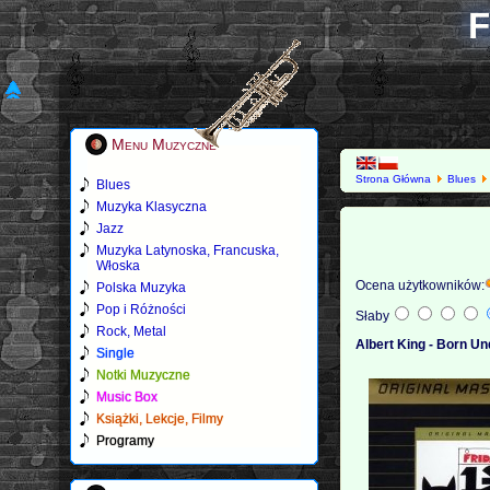
F
Menu Muzyczne
Strona Główna
Blues
Blues
Muzyka Klasyczna
Jazz
Muzyka Latynoska, Francuska,
Włoska
Ocena użytkowników:
Polska Muzyka
Pop i Różności
Słaby
Rock, Metal
Albert King - Born Un
Single
Notki Muzyczne
Music Box
Książki, Lekcje, Filmy
Programy