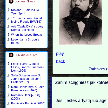
Lubiane Notki
Nirvana – Smells Like
Teen Spirit
J.S. Bach - Jesu Bleibet
Meine Freude BWV147
Aria ‘Casta Diva’ z opery
Norma Belliniego
When the Levee Breaks
Legendarny St. Louis
Blues
play
Lubiane Albumy
back
Enrico Rava, Claudio
Fasoli, Franco D'Andrea -
Zmieniony (
Icon (1996)
Sofia Gubaidulina – St
John Passion - St John
Zanim ściągniesz jakikolwi
Easter (2007)
Marek Piekarczyk & Balls
Power – Xes (1990)
Romantic Jazz [2CDs]
(2008)
Jeśli jesteś artystą lub ag
Bob Acri – Bob Acri (2004)