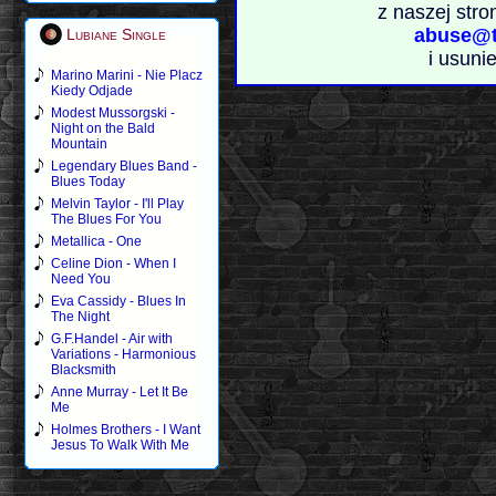
z naszej stro
abuse@t
Lubiane Single
i usuni
Marino Marini - Nie Placz
Kiedy Odjade
Modest Mussorgski -
Night on the Bald
Mountain
Legendary Blues Band -
Blues Today
Melvin Taylor - I'll Play
The Blues For You
Metallica - One
Celine Dion - When I
Need You
Eva Cassidy - Blues In
The Night
G.F.Handel - Air with
Variations - Harmonious
Blacksmith
Anne Murray - Let It Be
Me
Holmes Brothers - I Want
Jesus To Walk With Me