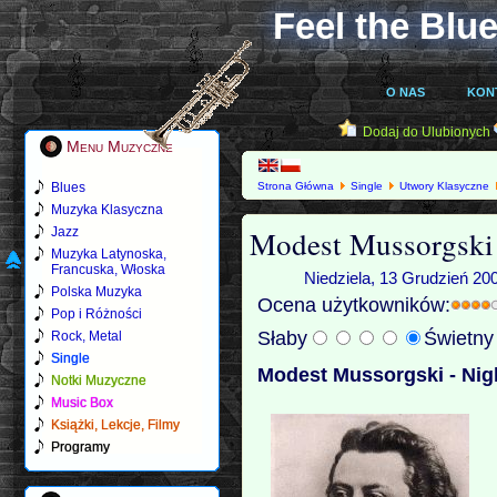
Feel the Blue
O NAS
KON
Dodaj do Ulubionych
Menu Muzyczne
Blues
Strona Główna
Single
Utwory Klasyczne
Muzyka Klasyczna
Modest Mussorgski 
Jazz
Muzyka Latynoska,
Francuska, Włoska
Niedziela, 13 Grudzień 20
Polska Muzyka
Ocena użytkowników:
Pop i Różności
Słaby
Świetn
Rock, Metal
Single
Modest Mussorgski - Nig
Notki Muzyczne
Music Box
Książki, Lekcje, Filmy
Programy