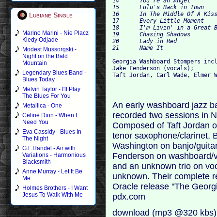
14	You're an Angel			

15	Lulu's Back in Town			

16	In The Middle Of A Kiss			

Lubiane Single
17	Every Little Moment			

18	I'm Livin' in a Great Big Way			

Marino Marini - Nie Placz
19	Chasing Shadows			

Kiedy Odjade
20	Lady in Red			

Modest Mussorgski -
Night on the Bald
Georgia Washboard Stompers incl
Mountain
Jake Fenderson (vocals); 

Legendary Blues Band -
Blues Today
Melvin Taylor - I'll Play
The Blues For You
An early washboard jazz b
Metallica - One
recorded two sessions in 
Celine Dion - When I
Need You
Composed of Taft Jordan o
Eva Cassidy - Blues In
tenor saxophone/clarinet,
The Night
Washington on banjo/guita
G.F.Handel - Air with
Fenderson on washboard/vo
Variations - Harmonious
Blacksmith
and an unknown trio on voc
Anne Murray - Let It Be
unknown. Their complete r
Me
Oracle release "The Georg
Holmes Brothers - I Want
Jesus To Walk With Me
pdx.com
download (mp3 @320 kbs)