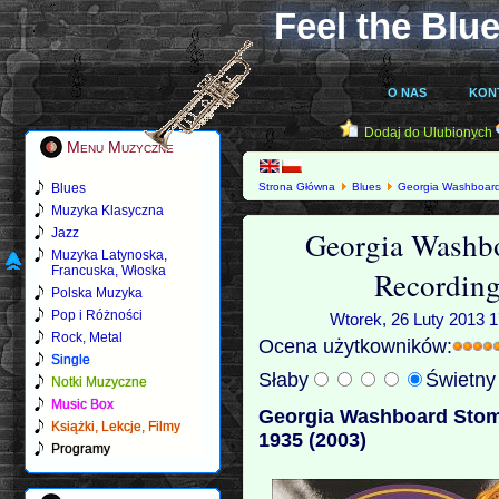
Feel the Blue
O NAS
KON
Dodaj do Ulubionych
Menu Muzyczne
Blues
Strona Główna
Blues
Georgia Washboar
1934-1935 (2003)
Muzyka Klasyczna
Georgia Washbo
Jazz
Muzyka Latynoska,
Francuska, Włoska
Recording
Polska Muzyka
Pop i Różności
Wtorek, 26 Luty 2013 1
Rock, Metal
Ocena użytkowników:
Single
Słaby
Świetn
Notki Muzyczne
Music Box
Georgia Washboard Stom
Książki, Lekcje, Filmy
1935 (2003)
Programy