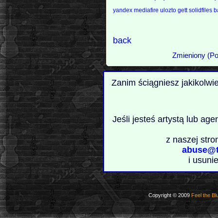
yandex
mediafire
ulozto
gett
solidfiles
b
back
Zmieniony (Po
Zanim ściągniesz jakikolwi
Jeśli jesteś artystą lub ag
z naszej stro
abuse@t
i usuni
Copyright © 2009
Feel the Bl