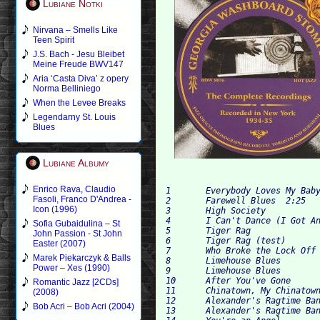
Lubiane Notki
Nirvana – Smells Like
Teen Spirit
J.S. Bach - Jesu Bleibet
Meine Freude BWV147
Aria ‘Casta Diva’ z opery
Norma Belliniego
When the Levee Breaks
Legendarny St. Louis
Blues
Lubiane Albumy
Enrico Rava, Claudio
1	Everybody Loves My Baby	3:23

Fasoli, Franco D'Andrea -
2	Farewell Blues 	2:25	 

Icon (1996)
3	High Society			

4	I Can't Dance (I Got Ants In My Pants)	2:59	 

Sofia Gubaidulina – St
5	Tiger Rag			

John Passion - St John
6	Tiger Rag (test)			

Easter (2007)
7	Who Broke the Lock Off the Hen House Door			

Marek Piekarczyk & Balls
8	Limehouse Blues			

Power – Xes (1990)
9	Limehouse Blues			

10	After You've Gone	3:00	

Romantic Jazz [2CDs]
11	Chinatown, My Chinatown			

(2008)
12	Alexander's Ragtime Band (test)		

Bob Acri – Bob Acri (2004)
13	Alexander's Ragtime Band			
