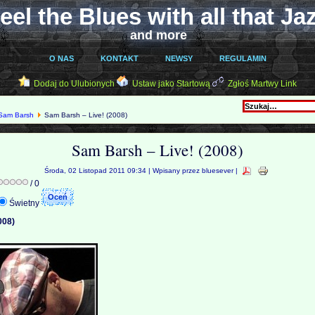
eel the Blues with all that Ja
and more
O NAS
KONTAKT
NEWSY
REGULAMIN
Dodaj do Ulubionych
Ustaw jako Startową
Zgłoś Martwy Link
Sam Barsh
Sam Barsh – Live! (2008)
Sam Barsh – Live! (2008)
Środa, 02 Listopad 2011 09:34 | Wpisany przez bluesever |
/ 0
Świetny
008)