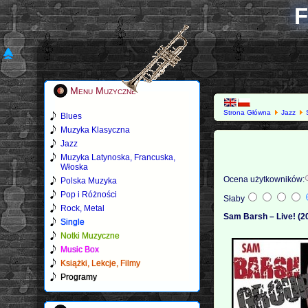
F
Menu Muzyczne
Strona Główna
Jazz
Blues
Muzyka Klasyczna
Jazz
Muzyka Latynoska, Francuska,
Włoska
Ocena użytkowników:
Polska Muzyka
Pop i Różności
Słaby
Rock, Metal
Sam Barsh – Live! (2
Single
Notki Muzyczne
Music Box
Książki, Lekcje, Filmy
Programy