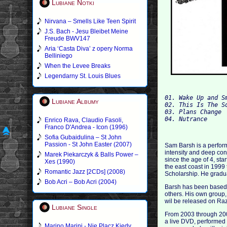
Lubiane Notki
Nirvana – Smells Like Teen Spirit
J.S. Bach - Jesu Bleibet Meine
Freude BWV147
Aria ‘Casta Diva’ z opery Norma
Belliniego
When the Levee Breaks
Legendarny St. Louis Blues
01. Wake Up and Sm
Lubiane Albumy
02. This Is The So
03. Plans Change 

Enrico Rava, Claudio Fasoli,
Franco D'Andrea - Icon (1996)
Sofia Gubaidulina – St John
Passion - St John Easter (2007)
Sam Barsh is a perform
intensity and deep co
Marek Piekarczyk & Balls Power –
since the age of 4, st
Xes (1990)
the east coast in 1999 
Romantic Jazz [2CDs] (2008)
Scholarship. He grad
Bob Acri – Bob Acri (2004)
Barsh has been based i
others. His own group,
wil be released on Ra
Lubiane Single
From 2003 through 200
a live DVD, performed 
Marino Marini - Nie Placz Kiedy