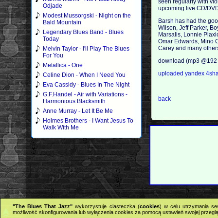
seen regularly with vi
Odjade
upcoming live CD/DV
Modest Mussorgski - Night on the
Barsh has had the good
Bald Mountain
Wilson, Jeff Parker, 
Legendary Blues Band - Blues
Marsalis, Lonnie Plax
Today
Omar Edwards, Mino Ci
Carey and many other
Melvin Taylor - I'll Play The Blues
For You
download (mp3 @192 
Metallica - One
uploaded
yandex
4sh
Celine Dion - When I Need You
Eva Cassidy - Blues In The Night
G.F.Handel - Air with Variations -
back
Harmonious Blacksmith
Anne Murray - Let It Be Me
Holmes Brothers - I Want Jesus To
Walk With Me
"The Blues That Jazz"
wykorzystuje ciasteczka (
cookies
) w celu utrzymania se
możliwość skonfigurowania lub wyłączenia cookies za pomocą ustawień swojej przeglą