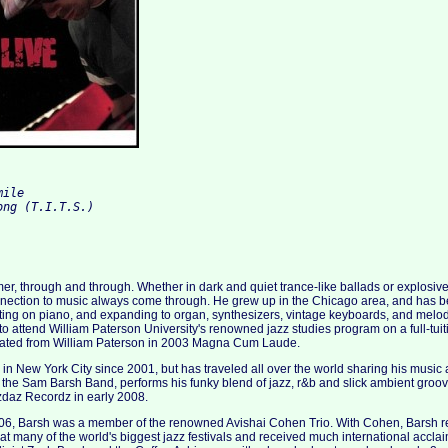
ile 

ng (T.I.T.S.)

er, through and through. Whether in dark and quiet trance-like ballads or explosiv
nnection to music always come through. He grew up in the Chicago area, and has 
arting on piano, and expanding to organ, synthesizers, vintage keyboards, and melo
to attend William Paterson University's renowned jazz studies program on a full-tuit
uated from William Paterson in 2003 Magna Cum Laude.
n New York City since 2001, but has traveled all over the world sharing his music 
 the Sam Barsh Band, performs his funky blend of jazz, r&b and slick ambient groov
zdaz Recordz in early 2008.
6, Barsh was a member of the renowned Avishai Cohen Trio. With Cohen, Barsh r
at many of the world's biggest jazz festivals and received much international accla