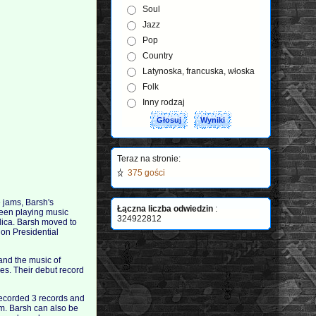
Soul
Jazz
Pop
Country
Latynoska, francuska, włoska
Folk
Inny rodzaj
Teraz na stronie:
375 gości
e jams, Barsh's
Łączna liczba odwiedzin
:
been playing music
324922812
dica. Barsh moved to
ion Presidential
and the music of
es. Their debut record
ecorded 3 records and
im. Barsh can also be