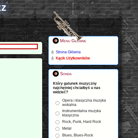
zz
Menu Główne
Strona Główna
Kącik Użytkowników
Sonda
Który gatunek muzyczny
najchętniej chciałbyś u nas
widzieć?
Opera i klasyczna muzyka
wokalna
Instrumentalna muzyka
klasyczna
Rock, Punk, Hard Rock
Metal
Blues, Blues-Rock