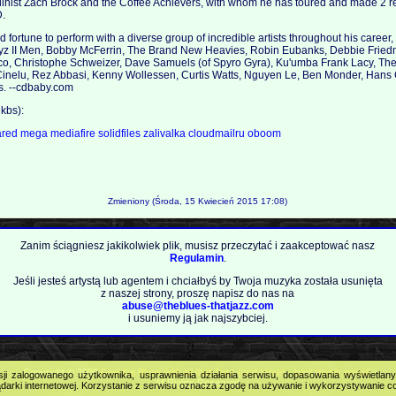
olinist Zach Brock and the Coffee Achievers, with whom he has toured and made 2 
D.
 fortune to perform with a diverse group of incredible artists throughout his caree
Boyz II Men, Bobby McFerrin, The Brand New Heavies, Robin Eubanks, Debbie Fried
ico, Christophe Schweizer, Dave Samuels (of Spyro Gyra), Ku'umba Frank Lacy, The
nelu, Rez Abbasi, Kenny Wollessen, Curtis Watts, Nguyen Le, Ben Monder, Hans 
s. --cdbaby.com
kbs):
ared
mega
mediafire
solidfiles
zalivalka
cloudmailru
oboom
Zmieniony (Środa, 15 Kwiecień 2015 17:08)
Zanim ściągniesz jakikolwiek plik, musisz przeczytać i zaakceptować nasz
Regulamin
.
Jeśli jesteś artystą lub agentem i chciałbyś by Twoja muzyka została usunięta
z naszej strony, proszę napisz do nas na
abuse@theblues-thatjazz.com
i usuniemy ją jak najszybciej.
Copyright © 2009
Feel the Blues with all that Jazz (and more) - best music portal!
.
sji zalogowanego użytkownika, usprawnienia działania serwisu, dopasowania wyświetlan
All Rights Reserved.
darki internetowej. Korzystanie z serwisu oznacza zgodę na używanie i wykorzystywanie c