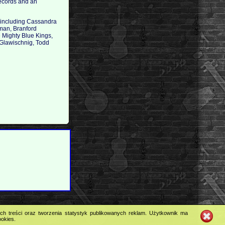
records and an
r, including Cassandra
man, Branford
 Mighty Blue Kings,
Glawischnig, Todd
ych treści oraz tworzenia statystyk publikowanych reklam. Użytkownik ma
ookies.