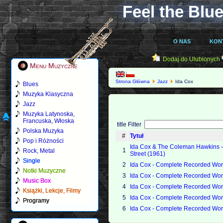
Feel the Blue
O NAS
KON
Dodaj do Ulubionych
Menu Muzyczne
Strona Główna
Jazz
Ida Cox
Blues
Muzyka Klasyczna
Jazz
Muzyka Latynoska,
Francuska, Włoska
title Filter
Polska Muzyka
#
Tytuł
Pop i Różności
Ida Cox & The Coleman Hawkins 
1
Rock, Metal
Street (1961)
Single
2
Ida Cox - Complete Recorded Work
Notki Muzyczne
3
Ida Cox - Complete Recorded Work
Music Box
4
Ida Cox - Complete Recorded Work
Książki, Lekcje, Filmy
5
Ida Cox - Complete Recorded Work
Programy
6
Ida Cox - Complete Recorded Work