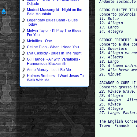
Odjade
Modest Mussorgski - Night on the
GEORG PHILIPP TELE
Bald Mountain
Concerto polonois
11. Dolce

Legendary Blues Band - Blues
12. Allegro

Today
13. Largo

Melvin Taylor - I'll Play The Blues
For You
GEORGE FRIDERIC HA
Metallica - One
Concerto a due co
Celine Dion - When I Need You
15. Ouverture

16. Allegro ma non
Eva Cassidy - Blues In The Night
17. Allegro

G.F.Handel - Air with Variations -
18. Largo

Harmonious Blacksmith
19. A tempo ordina
Anne Murray - Let It Be Me
20. Alla breve mod
Holmes Brothers - I Want Jesus To
Walk With Me
ARCANGELO CORELLI 
Concerto grosso i
22. Vivace Grave.
23. Allegro

24. Adagio - Alleg
25. Vivace

26. Allegro

The English Concer