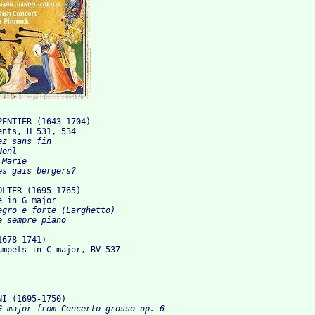
ENTIER (1643-1704)

ents, H 531, 534
z sans fin

ońl

Marie

LTER (1695-1765)

e in G major
egro e forte (Larghetto)

678-1741)

umpets in C major, RV 537
NI (1695-1750)
G major from Concerto grosso op. 6
