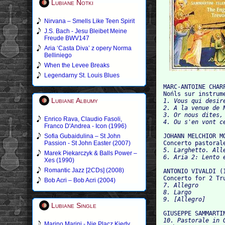
Lubiane Notki
Nirvana – Smells Like Teen Spirit
J.S. Bach - Jesu Bleibet Meine
Freude BWV147
Aria ‘Casta Diva’ z opery Norma
Belliniego
When the Levee Breaks
Legendarny St. Louis Blues
MARC-ANTOINE CHARP
Nońls sur instrum
Lubiane Albumy
1. Vous qui desire
2. A la venue de N
3. Or nous dites, 
Enrico Rava, Claudio Fasoli,
Franco D'Andrea - Icon (1996)
Sofia Gubaidulina – St John
JOHANN MELCHIOR MO
Passion - St John Easter (2007)
Concerto pastoral
5. Larghetto. All
Marek Piekarczyk & Balls Power –
Xes (1990)
Romantic Jazz [2CDs] (2008)
ANTONIO VIVALDI (1
Concerto for 2 Tr
Bob Acri – Bob Acri (2004)
7. Allegro

8. Largo

Lubiane Single
GIUSEPPE SAMMARTI
10. Pastorale in 
Marino Marini - Nie Placz Kiedy