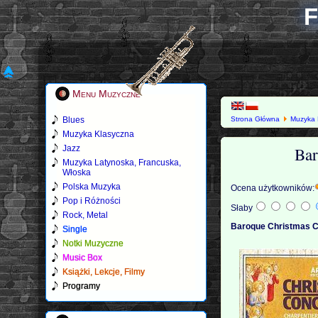
F
Menu Muzyczne
Blues
Strona Główna
Muzyka 
Muzyka Klasyczna
Bar
Jazz
Muzyka Latynoska, Francuska,
Włoska
Polska Muzyka
Ocena użytkowników:
Pop i Różności
Słaby
Rock, Metal
Baroque Christmas Co
Single
Notki Muzyczne
Music Box
Książki, Lekcje, Filmy
Programy