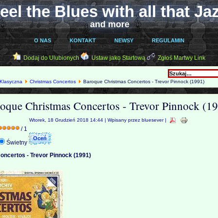
eel the Blues with all that Ja
and more
O NAS
KONTAKT
NEWSY
REGULAMIN
Dodaj do Ulubionych
Ustaw jako Startową
Zgłoś Martwy Link
Klasyczna
Christmas Concertos
Baroque Christmas Concertos - Trevor Pinnock (1991)
oque Christmas Concertos - Trevor Pinnock (1
Wtorek, 18 Grudzień 2018 14:44 | Wpisany przez bluesever |
/ 1
Świetny
ncertos - Trevor Pinnock (1991)