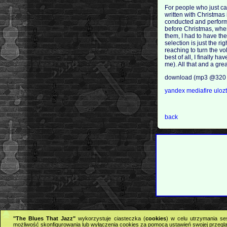
For people who just can
written with Christmas 
conducted and performe
before Christmas, when
them, I had to have the
selection is just the r
reaching to turn the vo
best of all, I finally 
me). All that and a g
download (mp3 @320 
yandex
mediafire
uloz
back
"The Blues That Jazz"
wykorzystuje ciasteczka (
cookies
) w celu utrzymania se
możliwość skonfigurowania lub wyłączenia cookies za pomocą ustawień swojej przeglą