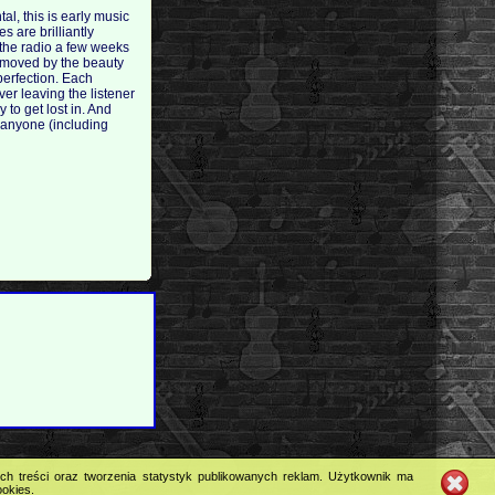
al, this is early music
s are brilliantly
 the radio a few weeks
y moved by the beauty
 perfection. Each
ver leaving the listener
 to get lost in. And
e anyone (including
ych treści oraz tworzenia statystyk publikowanych reklam. Użytkownik ma
ookies.