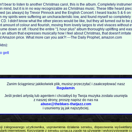
't bear to listen to another Christmas carol, this is the album. Completely instrument
in mind, but it is in no way recognizable as Christmas music. These little heard piece
d (as always) by Trevor Pinnock and the English Concert. I heard tracks 5 & 6 on
 my spirits were suffering an uncharacteristic low, and found myself so completel
 CD. I didn't know what the other pieces would be like, but they all turned out to be
ight amount of colour and flourish, moving from lovely largos to vivd vivaces without e
lume down or off. I found the entire "1 hour plus" album thoroughly uplifting and easy
have an album that expresses musically how I feel about Christmas, that doesn't irritat
reat Amazon price. What more can you ask?! ---The Daily Prophet, amazon.com
kbs):
to
gett
Zanim ściągniesz jakikolwiek plik, musisz przeczytać i zaakceptować nasz
Regulamin
.
Jeśli jesteś artystą lub agentem i chciałbyś by Twoja muzyka została usunięta
z naszej strony, proszę napisz do nas na
abuse@theblues-thatjazz.com
i usuniemy ją jak najszybciej.
Copyright © 2009
Feel the Blues with all that Jazz (and more) - best music portal!
.
sji zalogowanego użytkownika, usprawnienia działania serwisu, dopasowania wyświetlan
All Rights Reserved.
darki internetowej. Korzystanie z serwisu oznacza zgodę na używanie i wykorzystywanie c