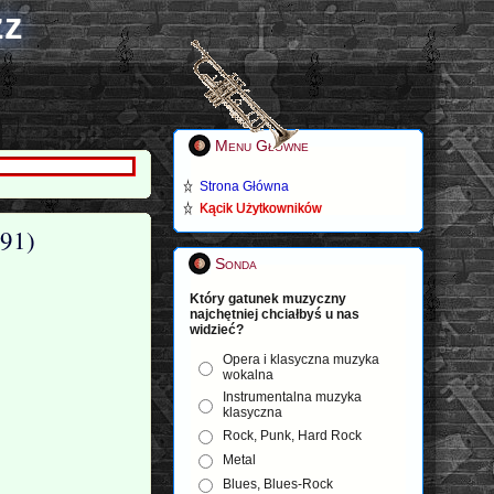
zz
Menu Główne
Strona Główna
Kącik Użytkowników
991)
Sonda
Który gatunek muzyczny
najchętniej chciałbyś u nas
widzieć?
Opera i klasyczna muzyka
wokalna
Instrumentalna muzyka
klasyczna
Rock, Punk, Hard Rock
Metal
Blues, Blues-Rock