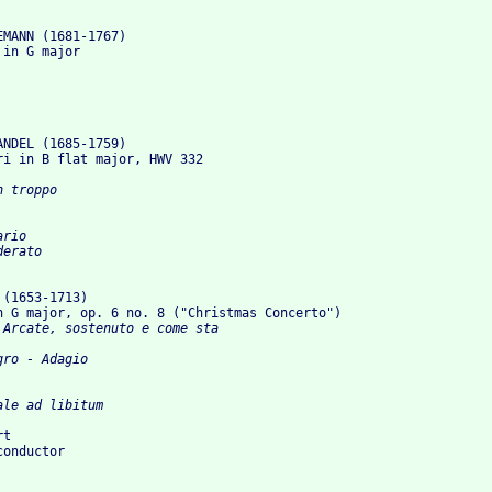
MANN (1681-1767)

 in G major
NDEL (1685-1759)

ri in B flat major, HWV 332
 troppo

rio

erato

(1653-1713)

n G major, op. 6 no. 8 ("Christmas Concerto")
 Arcate, sostenuto e come sta

ro - Adagio

t
