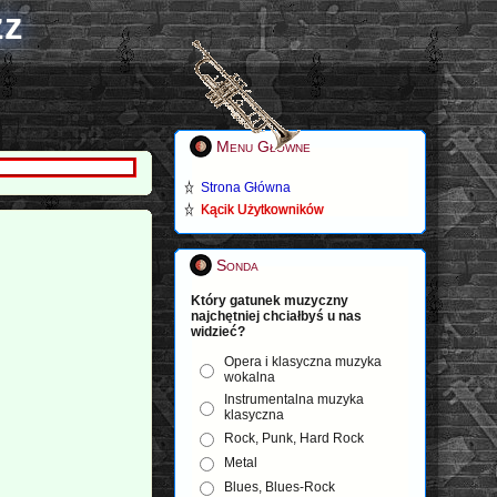
zz
Menu Główne
Strona Główna
Kącik Użytkowników
Sonda
Który gatunek muzyczny
najchętniej chciałbyś u nas
widzieć?
Opera i klasyczna muzyka
wokalna
Instrumentalna muzyka
klasyczna
Rock, Punk, Hard Rock
Metal
Blues, Blues-Rock