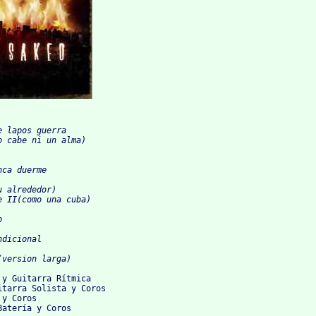
e lapos guerra
o cabe ni un alma)
nca duerme
u alrededor)
e II(como una cuba)
o
ndicional
(version larga)
y Guitarra Rítmica

itarra Solista y Coros

y Coros

Batería y Coros