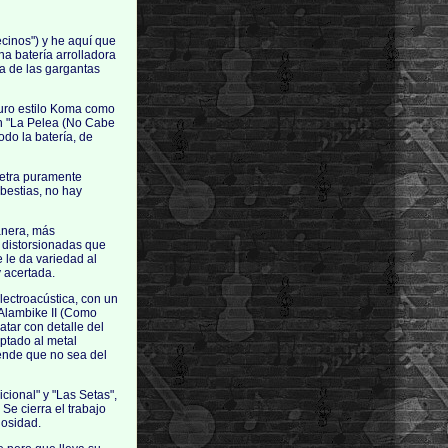
ecinos") y he aquí que
a batería arrolladora
na de las gargantas
puro estilo Koma como
n "La Pelea (No Cabe
do la batería, de
letra puramente
 bestias, no hay
anera, más
s distorsionadas que
 le da variedad al
y acertada.
lectroacústica, con un
 Alambike II (Como
atar con detalle del
ptado al metal
iende que no sea del
icional" y "Las Setas",
e cierra el trabajo
iosidad.