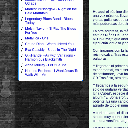
Odjade
Modest Mussorgski - Night on the
He aquí el séptimo dis
Bald Mountain
una vez más nos llevam
Legendary Blues Band - Blues
y unas guitarras que s
Today
más poderosas de este
Melvin Taylor - I'll Play The Blues
La otra sorpresa, la 
For You
es "Los Niños De Lapo
Metallica - One
Ni Un Alma)", que abor
ejecución virtuosa y pr
Celine Dion - When I Need You
Eva Cassidy - Blues In The Night
Continuamos con la ho
reivindicatva. Tras és
G.F.Handel - Air with Variations -
palabras.
Harmonious Blacksmith
Anne Murray - Let It Be Me
Y llegamos al primer 
experimental, en el se
Holmes Brothers - I Want Jesus To
de costumbre, lleva ha
Walk With Me
CD.Tras ésta, otra de 
Y llegamos a la segund
solo de guitarra verd
Una Cuba)", especie de 
álbum, "El Sonajero". 
potente. Es una canció
agrado de todo el mu
A partir de aquí el dis
siendo muy buenos tem
con una versión alarga