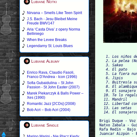
Lubiane Notki
Nirvana – Smells Like Teen Spirit
J.S. Bach - Jesu Bleibet Meine
Freude BWV147
Aria ‘Casta Diva’ z opery Norma
Belliniego
When the Levee Breaks
Legendarny St. Louis Blues
   1. Los niños d
Lubiane Albumy
   2. La pelea (N
   3. Sakeo
   4. El pato
Enrico Rava, Claudio Fasoli,
   5. La fiera nu
Franco D'Andrea - Icon (1996)
   6. Jipis
   7. Buitres(a s
Sofia Gubaidulina – St John
   8. El alambiqu
Passion - St John Easter (2007)
   9. El sonajero
Marek Piekarczyk & Balls Power –
  10. Te lo regal
Xes (1990)
  11. Mandril
Romantic Jazz [2CDs] (2008)
  12. Libertad co
  13. Las setas
Bob Acri – Bob Acri (2004)
  14. El sonajero
Brigi Duque - Voz 
Lubiane Single
Natxo Zabala - Gu
Rafa Redín - Bajo 
Juancar Aizpún - 
Marino Marini - Nie Placz Kiedy