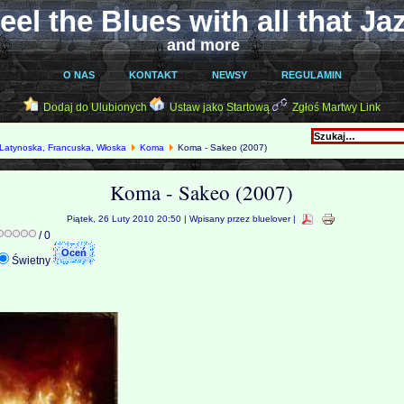
eel the Blues with all that Ja
and more
O NAS
KONTAKT
NEWSY
REGULAMIN
Dodaj do Ulubionych
Ustaw jako Startową
Zgłoś Martwy Link
Latynoska, Francuska, Włoska
Koma
Koma - Sakeo (2007)
Koma - Sakeo (2007)
Piątek, 26 Luty 2010 20:50 | Wpisany przez bluelover |
/ 0
Świetny