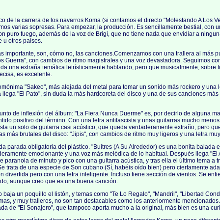
co de la carrera de los navarros Koma (si contamos el directo "Molestando A Los V
os varias sopresas. Para empezar, la producción. Es sencillamente bestial, con un
on puro fuego, además de la voz de Brigi, que no tiene nada que envidiar a ningu
 u otros países.
más importante, son, cómo no, las canciones.Comenzamos con una trallera al más 
s Guerra", con cambios de ritmo magistrales y una voz devastadora. Seguimos co
da una extraña temática letrísticamente hablando, pero que musicalmente, sobre to
ecisa, es excelente.
mónima "Sakeo", más alejada del metal para tomar un sonido más rockero y una 
ta llega "El Pato", sin duda la más hardcoreta del disco y una de sus canciones más
punto de inflexión del álbum: "La Fiera Nunca Duerme" es, por decirlo de alguna m
ntido positivo del término. Con una letra antifascista y unas guitarras mucho meno
sta un solo de guitarra casi acústico, que queda verdaderamente extraño, pero que
las más brutales del disco: "Jipis", con cambios de ritmo muy ligeros y una letra mu
a parada obligatoria del plástico. "Buitres (A Su Alrededor) es una bonita balada e
aderamente emocionante y una voz más melódica de lo habitual. Después llega "El
paranoia de minuto y pico con una guitarra acústica, y tras ella el último tema a tr
Se trata de una especie de Son cubano (Sí, habéis oído bien) pero ciertamente ada
n divertida pero con una letra inteligente. Incluso tiene sección de vientos. Se ent
ndo, aunque creo que es una buena canción.
co baja un poquillo el listón, y temas como "Te Lo Regalo", "Mandril", "Libertad Cond
as, y muy tralleros, no son tan destacables como los anteriormente mencionados. S
da de "El Sonajero", que tampoco aporta mucho a la original, más bien es una cur