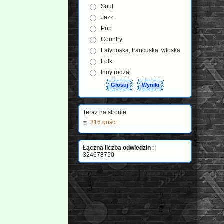
Soul
Jazz
Pop
Country
Latynoska, francuska, włoska
Folk
Inny rodzaj
Teraz na stronie:
316 gości
Łączna liczba odwiedzin
:
324678750