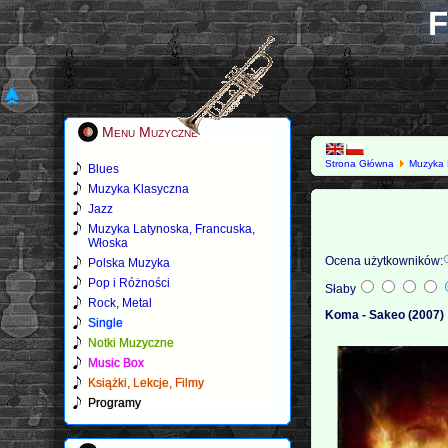
F
Menu Muzyczne
Strona Główna
Muzyka 
Blues
Muzyka Klasyczna
Jazz
Muzyka Latynoska, Francuska,
Włoska
Ocena użytkowników:
Polska Muzyka
Pop i Różności
Słaby
Rock, Metal
Koma - Sakeo (2007)
Single
Notki Muzyczne
Music Box
Książki, Lekcje, Filmy
Programy