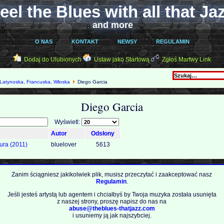
eel the Blues with all that Ja
and more
O NAS
KONTAKT
NEWSY
REGULAMIN
Dodaj do Ulubionych
Ustaw jako Startową
Zgłoś Martwy Link
Latynoska, Francuska, Włoska
Diego Garcia
Diego Garcia
Wyświetl:
Autor
Odsłony
ura (2011)
bluelover
5613
Zanim ściągniesz jakikolwiek plik, musisz przeczytać i zaakceptować nasz
Regulamin
.
Jeśli jesteś artystą lub agentem i chciałbyś by Twoja muzyka została usunięta
z naszej strony, proszę napisz do nas na
abuse@theblues-thatjazz.com
i usuniemy ją jak najszybciej.