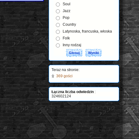
Soul
Jazz
Pop
Country
Latynoska, francuska, włoska
Folk
Inny rodzaj
Teraz na stronie:
369 gości
Łączna liczba odwiedzin
:
324602124