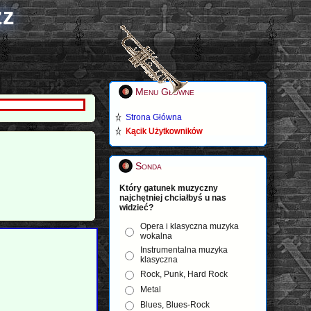
zz
Menu Główne
Strona Główna
Kącik Użytkowników
Sonda
Który gatunek muzyczny
najchętniej chciałbyś u nas
widzieć?
Opera i klasyczna muzyka
wokalna
Instrumentalna muzyka
klasyczna
Rock, Punk, Hard Rock
Metal
Blues, Blues-Rock