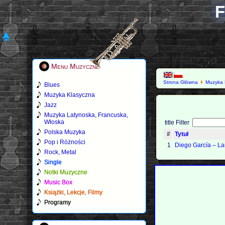
F
Menu Muzyczne
Strona Główna
Muzyka 
Blues
Muzyka Klasyczna
Jazz
Muzyka Latynoska, Francuska,
Włoska
title Filter
Polska Muzyka
#
Tytuł
Pop i Różności
1
Diego García – La
Rock, Metal
Single
Notki Muzyczne
Music Box
Książki, Lekcje, Filmy
Programy