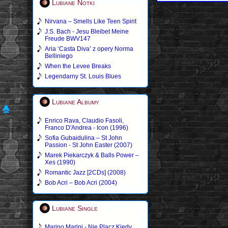
Lubiane Notki
Nirvana – Smells Like Teen Spirit
J.S. Bach - Jesu Bleibet Meine
Freude BWV147
Aria ‘Casta Diva’ z opery Norma
Belliniego
When the Levee Breaks
Legendarny St. Louis Blues
Lubiane Albumy
Enrico Rava, Claudio Fasoli,
Franco D'Andrea - Icon (1996)
Sofia Gubaidulina – St John
Passion - St John Easter (2007)
Marek Piekarczyk & Balls Power –
Xes (1990)
Romantic Jazz [2CDs] (2008)
Bob Acri – Bob Acri (2004)
Lubiane Single
Marino Marini - Nie Placz Kiedy