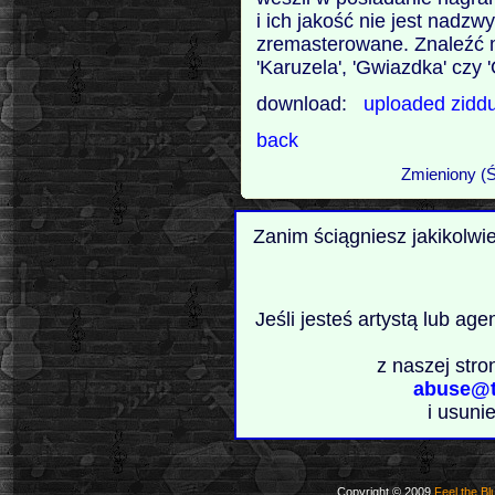
i ich jakość nie jest nadzw
zremasterowane. Znaleźć m
'Karuzela', 'Gwiazdka' czy 
download:
uploaded
zidd
back
Zmieniony (Ś
Zanim ściągniesz jakikolwi
Jeśli jesteś artystą lub ag
z naszej stro
abuse@t
i usuni
Copyright © 2009
Feel the Bl