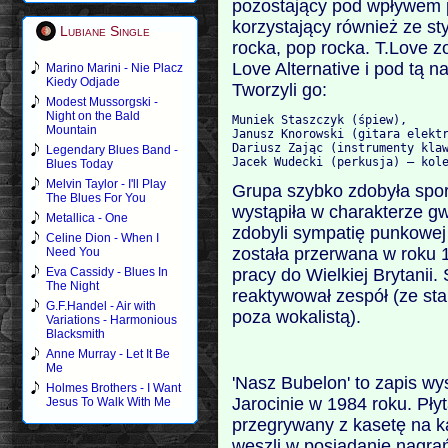
pozostający pod wpływem 
korzystający również ze sty
Lubiane Single
rocka, pop rocka. T.Love z
Love Alternative i pod tą 
Marino Marini - Nie Placz
Kiedy Odjade
Tworzyli go:
Modest Mussorgski -
Night on the Bald
Muniek Staszczyk (śpiew), 
Mountain
Janusz Knorowski (gitara elekt
Dariusz Zając (instrumenty kla
Legendary Blues Band -
Jacek Wudecki (perkusja) – kol
Blues Today
Melvin Taylor - I'll Play
Grupa szybko zdobyła spor
The Blues For You
wystąpiła w charakterze g
Metallica - One
zdobyli sympatię punkowej 
Celine Dion - When I
została przerwana w roku
Need You
pracy do Wielkiej Brytanii.
Eva Cassidy - Blues In
The Night
reaktywował zespół (ze sta
G.F.Handel - Air with
poza wokalistą).
Variations - Harmonious
Blacksmith
Anne Murray - Let It Be
Me
'Nasz Bubelon' to zapis wy
Holmes Brothers - I Want
Jarocinie w 1984 roku. Płyt
Jesus To Walk With Me
przegrywany z kasetę na ka
weszli w posiadanie nagrań