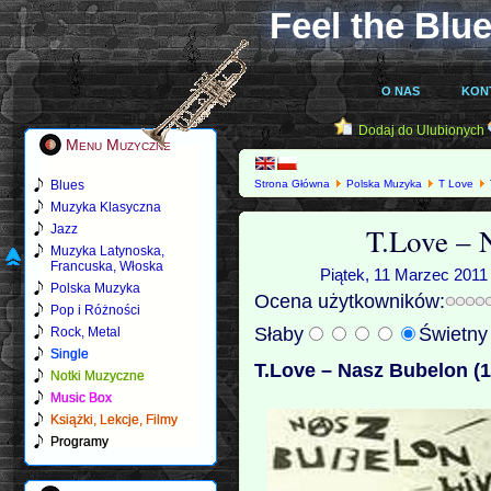
Feel the Blue
O NAS
KON
Dodaj do Ulubionych
Menu Muzyczne
Blues
Strona Główna
Polska Muzyka
T Love
Muzyka Klasyczna
T.Love – 
Jazz
Muzyka Latynoska,
Francuska, Włoska
Piątek, 11 Marzec 2011 
Polska Muzyka
Ocena użytkowników:
Pop i Różności
Słaby
Świetn
Rock, Metal
Single
T.Love – Nasz Bubelon (
Notki Muzyczne
Music Box
Książki, Lekcje, Filmy
Programy