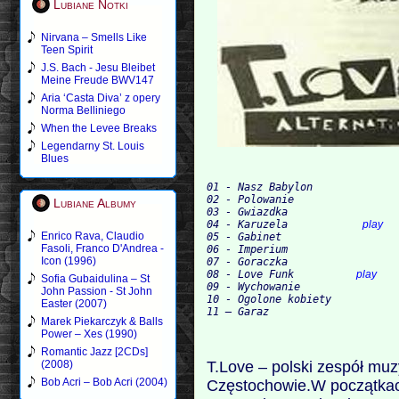
Lubiane Notki
Nirvana – Smells Like
Teen Spirit
J.S. Bach - Jesu Bleibet
Meine Freude BWV147
Aria ‘Casta Diva’ z opery
Norma Belliniego
When the Levee Breaks
Legendarny St. Louis
Blues
01 - Nasz Babylon
02 - Polowanie
Lubiane Albumy
03 - Gwiazdka
04 - Karuzela            
play
Enrico Rava, Claudio
05 - Gabinet
Fasoli, Franco D'Andrea -
06 - Imperium
Icon (1996)
07 - Goraczka
08 - Love Funk          
play
Sofia Gubaidulina – St
09 - Wychowanie
John Passion - St John
10 - Ogolone kobiety
Easter (2007)
11 – Garaz
Marek Piekarczyk & Balls
Power – Xes (1990)
Romantic Jazz [2CDs]
T.Love – polski zespół mu
(2008)
Bob Acri – Bob Acri (2004)
Częstochowie.W początkach