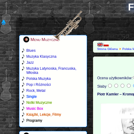
F
Menu Muzyczne
Strona Główna
Polska 
Blues
Muzyka Klasyczna
Jazz
Muzyka Latynoska, Francuska,
Włoska
Ocena użytkowników:
Polska Muzyka
Pop i Różności
Słaby
Rock, Metal
Piotr Kamler – Kronop
Single
Notki Muzyczne
Music Box
Książki, Lekcje, Filmy
Programy