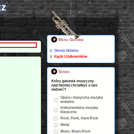
zz
Menu Główne
Strona Główna
Kącik Użytkowników
Sonda
Który gatunek muzyczny
najchętniej chciałbyś u nas
widzieć?
Opera i klasyczna muzyka
wokalna
Instrumentalna muzyka
klasyczna
Rock, Punk, Hard Rock
Metal
Blues, Blues-Rock