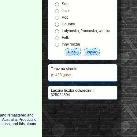
Soul
Jazz
Pop
Country
Latynoska, francuska, włoska
Folk
Inny rodzaj
Teraz na stronie:
438 gości
Łączna liczba odwiedzin
:
325024894
d and remastered and
 Australia. Products of
eotrash, and this album