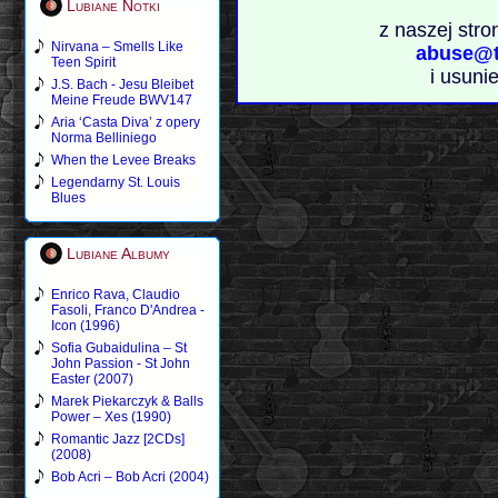
Lubiane Notki
z naszej stro
Nirvana – Smells Like
abuse@t
Teen Spirit
i usuni
J.S. Bach - Jesu Bleibet
Meine Freude BWV147
Aria ‘Casta Diva’ z opery
Norma Belliniego
When the Levee Breaks
Legendarny St. Louis
Blues
Lubiane Albumy
Enrico Rava, Claudio
Fasoli, Franco D'Andrea -
Icon (1996)
Sofia Gubaidulina – St
John Passion - St John
Easter (2007)
Marek Piekarczyk & Balls
Power – Xes (1990)
Romantic Jazz [2CDs]
(2008)
Bob Acri – Bob Acri (2004)