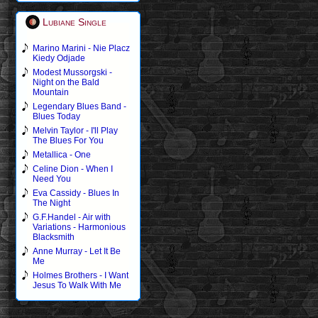
Lubiane Single
Marino Marini - Nie Placz
Kiedy Odjade
Modest Mussorgski -
Night on the Bald
Mountain
Legendary Blues Band -
Blues Today
Melvin Taylor - I'll Play
The Blues For You
Metallica - One
Celine Dion - When I
Need You
Eva Cassidy - Blues In
The Night
G.F.Handel - Air with
Variations - Harmonious
Blacksmith
Anne Murray - Let It Be
Me
Holmes Brothers - I Want
Jesus To Walk With Me