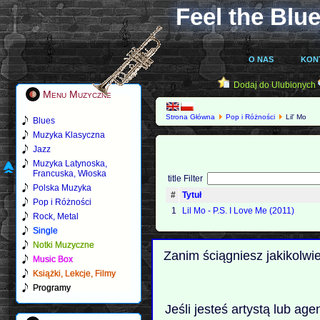
Feel the Blue
O NAS
KON
Dodaj do Ulubionych
Menu Muzyczne
Strona Główna
Pop i Różności
Lil' Mo
Blues
Muzyka Klasyczna
Jazz
Muzyka Latynoska,
Francuska, Włoska
title Filter
Polska Muzyka
#
Tytuł
Pop i Różności
1
Lil Mo - P.S. I Love Me (2011)
Rock, Metal
Single
Notki Muzyczne
Zanim ściągniesz jakikolwi
Music Box
Książki, Lekcje, Filmy
Programy
Jeśli jesteś artystą lub ag