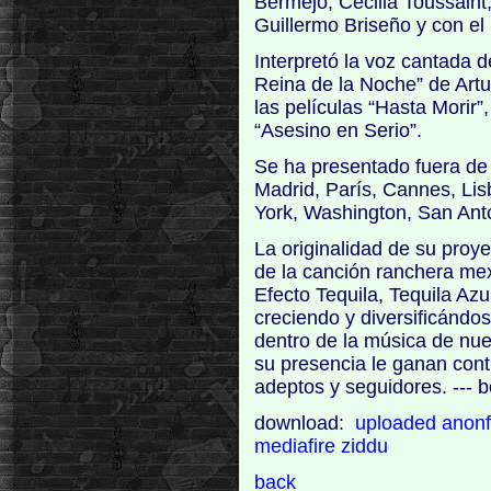
Bermejo, Cecilia Toussain
Guillermo Briseño y con el
Interpretó la voz cantada 
Reina de la Noche” de Artu
las películas “Hasta Morir”,
“Asesino en Serio”.
Se ha presentado fuera de
Madrid, París, Cannes, Li
York, Washington, San Ant
La originalidad de su proye
de la canción ranchera mex
Efecto Tequila, Tequila Azu
creciendo y diversificándo
dentro de la música de nue
su presencia le ganan con
adeptos y seguidores. ---
download:
uploaded
anonf
mediafire
ziddu
back