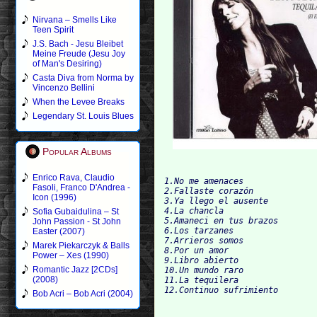
Nirvana – Smells Like
Teen Spirit
J.S. Bach - Jesu Bleibet
Meine Freude (Jesu Joy
of Man's Desiring)
Casta Diva from Norma by
Vincenzo Bellini
When the Levee Breaks
Legendary St. Louis Blues
Popular Albums
Enrico Rava, Claudio
1.No me amenaces

Fasoli, Franco D'Andrea -
2.Fallaste corazón

Icon (1996)
3.Ya llego el ausente

4.La chancla

Sofia Gubaidulina – St
5.Amaneci en tus brazos

John Passion - St John
6.Los tarza
Easter (2007)
7.Arrieros somos

Marek Piekarczyk & Balls
8.Por un amor

Power – Xes (1990)
9.Libro abie
Romantic Jazz [2CDs]
10.Un mundo raro

(2008)
11.La tequilera

Bob Acri – Bob Acri (2004)