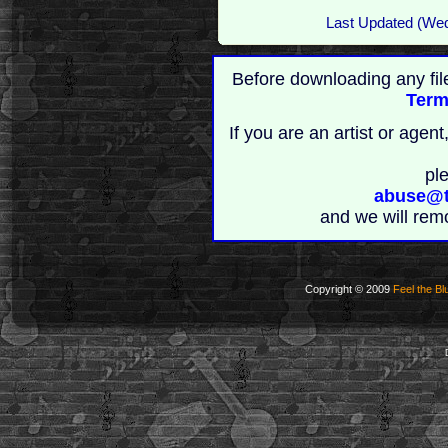
Last Updated (We
Before downloading any fil
Term
If you are an artist or age
pl
abuse@t
and we will rem
Copyright © 2009
Feel the Bl