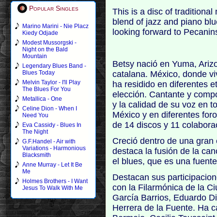
Popular Singles
This is a disc of tradition
blend of jazz and piano blu
Marino Marini - Nie Placz
looking forward to Pecanins
Kiedy Odjade
Modest Mussorgski -
Night on the Bald
Mountain
Betsy nació en Yuma, Ariz
Legendary Blues Band -
catalana. México, donde vi
Blues Today
Melvin Taylor - I'll Play
ha residido en diferentes e
The Blues For You
elección. Cantante y compo
Metallica - One
y la calidad de su voz en 
Celine Dion - When I
México y en diferentes foro
Need You
de 14 discos y 11 colabora
Eva Cassidy - Blues In
The Night
Creció dentro de una gran 
G.F.Handel - Air with
Variations - Harmonious
destaca la fusión de la ca
Blacksmith
el blues, que es una fuente
Anne Murray - Let It Be
Me
Destacan sus participacion
Holmes Brothers - I Want
con la Filarmónica de la C
Jesus To Walk With Me
García Barrios, Eduardo D
Herrera de la Fuente. Ha c