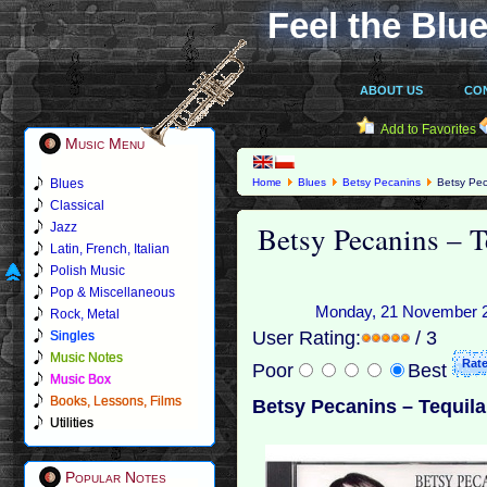
Feel the Blue
ABOUT US
CO
Add to Favorites
Music Menu
Blues
Home
Blues
Betsy Pecanins
Betsy Peca
Classical
Betsy Pecanins – T
Jazz
Latin, French, Italian
Polish Music
Pop & Miscellaneous
Monday, 21 November 20
Rock, Metal
User Rating:
/ 3
Singles
Music Notes
Poor
Best
Music Box
Books, Lessons, Films
Betsy Pecanins – Tequila 
Utilities
Popular Notes