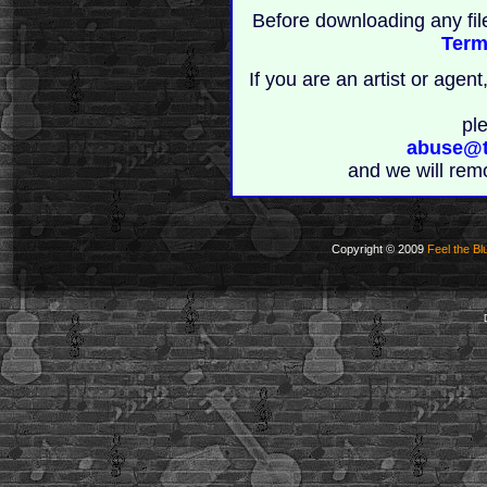
Before downloading any fil
Term
If you are an artist or age
pl
abuse@t
and we will rem
Copyright © 2009
Feel the Bl