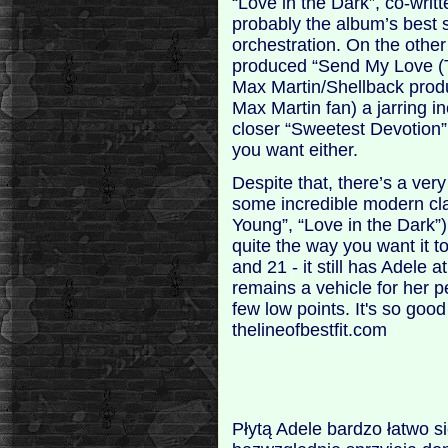
“Love in the Dark”, co-writ
probably the album’s best 
orchestration. On the othe
produced “Send My Love (T
Max Martin/Shellback prod
Max Martin fan) a jarring 
closer “Sweetest Devotion” 
you want either.
Despite that, there’s a ver
some incredible modern cl
Young”, “Love in the Dark”).
quite the way you want it t
and 21 - it still has Adele 
remains a vehicle for her 
few low points. It's so goo
thelineofbestfit.com
Płytą Adele bardzo łatwo s