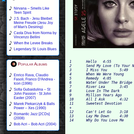
Nirvana – Smells Like
Teen Spirit
J.S. Bach - Jesu Bleibet
Meine Freude (Jesu Joy
of Man's Desiring)
Casta Diva from Norma by
Vincenzo Bellini
When the Levee Breaks
Legendary St. Louis Blues
1 	Hello 	4:55

Popular Albums
2 	Send My Love (To Your New Lover) 	3:43

3 	I Miss You 	5:49

4 	When We Were Young 	4:51

Enrico Rava, Claudio
5 	Remedy 	4:05

Fasoli, Franco D'Andrea -
6 	Water Under The Bridge 	4:00

Icon (1996)
7 	River Lea 	3:45

Sofia Gubaidulina – St
8 	Love In The Dark 	4:46

John Passion - St John
9 	Million Years Ago 	3:47

Easter (2007)
10 	All I Ask 	4:32

11 	Sweetest Devotion 	4:12

Marek Piekarczyk & Balls
+

Power – Xes (1990)
12 	Can't Let Go 	3:18

Romantic Jazz [2CDs]
13 	Lay Me Down 	4:30

(2008)
Bob Acri – Bob Acri (2004)