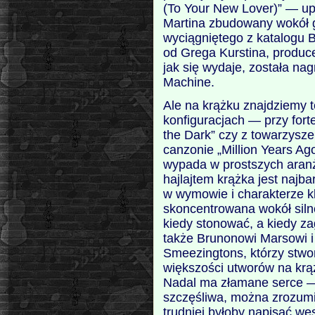
(To Your New Lover)” — u
Martina zbudowany wokół g
wyciągniętego z katalogu B
od Grega Kurstina, producen
jak się wydaje, została na
Machine.
Ale na krążku znajdziemy 
konfiguracjach — przy fort
the Dark” czy z towarzysze
canzonie „Million Years Ago
wypada w prostszych aran
hajlajtem krążka jest najbar
w wymowie i charakterze k
skoncentrowana wokół siln
kiedy stonować, a kiedy z
także Brunonowi Marsowi i
Smeezingtons, którzy stwo
większości utworów na krą
Nadal ma złamane serce — 
szczęśliwa, można zrozumie
trudniej byłoby napisać we