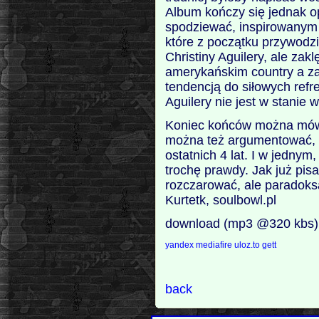
Album kończy się jednak op
spodziewać, inspirowanym
które z początku przywodz
Christiny Aguilery, ale zak
amerykańskim country a z
tendencją do siłowych ref
Aguilery nie jest w stanie 
Koniec końców można mówi
można też argumentować, ż
ostatnich 4 lat. I w jednym
trochę prawdy. Jak już pisa
rozczarować, ale paradoksa
Kurtetk, soulbowl.pl
download (mp3 @320 kbs)
yandex
mediafire
uloz.to
gett
back