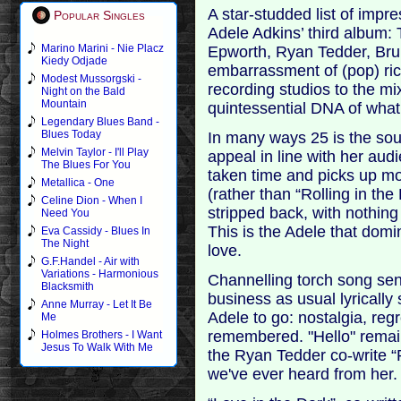
A star-studded list of impr
Popular Singles
Adele Adkins’ third album: 
Marino Marini - Nie Placz
Epworth, Ryan Tedder, Bru
Kiedy Odjade
embarrassment of (pop) ric
Modest Mussorgski -
recording studios to the m
Night on the Bald
Mountain
quintessential DNA of what
Legendary Blues Band -
Blues Today
In many ways 25 is the soun
Melvin Taylor - I'll Play
appeal in line with her audi
The Blues For You
taken time and picks up mo
Metallica - One
(rather than “Rolling in th
Celine Dion - When I
stripped back, with nothin
Need You
This is the Adele that dom
Eva Cassidy - Blues In
The Night
love.
G.F.Handel - Air with
Variations - Harmonious
Channelling torch song sen
Blacksmith
business as usual lyricall
Anne Murray - Let It Be
Adele to go: nostalgia, reg
Me
remembered. "Hello" remain
Holmes Brothers - I Want
Jesus To Walk With Me
the Ryan Tedder co-write 
we've ever heard from her.