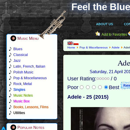
Feel the Blue
ABOUT US
CO
Add to Favorites
Music Menu
Home
Pop & Miscellaneous
Adele
Adel
Blues
Classical
Ade
Jazz
Latin, French, Italian
Saturday, 21 April 20
Polish Music
User Rating:
/ 0
Pop & Miscellaneous
Rock, Metal
Poor
Best
Singles
Music Notes
Adele - 25 (2015)
Music Box
Books, Lessons, Films
Utilities
Popular Notes