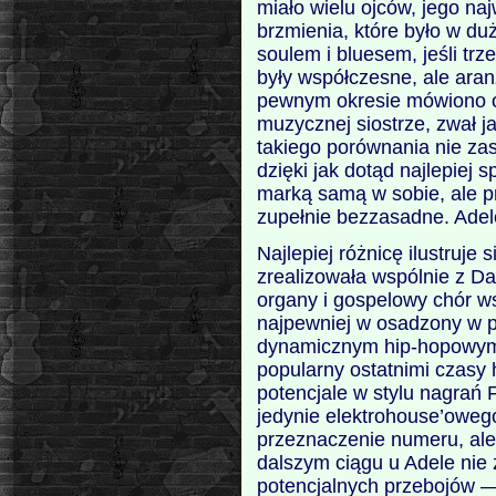
miało wielu ojców, jego n
brzmienia, które było w du
soulem i bluesem, jeśli tr
były współczesne, ale ara
pewnym okresie mówiono o 
muzycznej siostrze, zwał j
takiego porównania nie zast
dzięki jak dotąd najlepiej s
marką samą w sobie, ale p
zupełnie bezzasadne. Adel
Najlepiej różnicę ilustruje
zrealizowała wspólnie z 
organy i gospelowy chór ws
najpewniej w osadzony w p
dynamicznym hip-hopowym 
popularny ostatnimi czasy
potencjale w stylu nagrań 
jedynie elektrohouse’owego
przeznaczenie numeru, ale
dalszym ciągu u Adele nie 
potencjalnych przebojów —