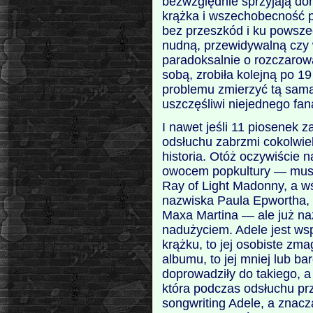
bezwzględnie sprzyjają do
krążka i wszechobecność 
bez przeszkód i ku powsz
nudną, przewidywalną czy 
paradoksalnie o rozczarow
sobą, zrobiła kolejną po 1
problemu zmierzyć tą samą
uszczęśliwi niejednego fan
I nawet jeśli 11 piosenek 
odsłuchu zabrzmi cokolwie
historia. Otóż oczywiście
owocem popkultury — musi b
Ray of Light Madonny, a w
nazwiska Paula Epwortha,
Maxa Martina — ale już na
nadużyciem. Adele jest ws
krążku, to jej osobiste zm
albumu, to jej mniej lub 
doprowadziły do takiego, a
która podczas odsłuchu pr
songwriting Adele, a znac