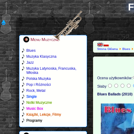
F
Menu Muzyczne
Strona Główna
Blues
Blues
Muzyka Klasyczna
Jazz
Muzyka Latynoska, Francuska,
Włoska
Ocena użytkowników:
Polska Muzyka
Pop i Różności
Słaby
Rock, Metal
Blues Ballads (2010)
Single
Notki Muzyczne
Music Box
Książki, Lekcje, Filmy
Programy