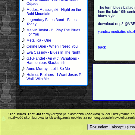
Odjade
The term blues ballad 
Modest Mussorgski - Night on the
from the late 19th cent
Bald Mountain
blues style.
Legendary Blues Band - Blues
download (mp3 @VBR 
Today
Melvin Taylor - I'll Play The Blues
yandex
mediafire
uloz
For You
Metallica - One
Celine Dion - When I Need You
back
Eva Cassidy - Blues In The Night
G.F.Handel - Air with Variations -
Harmonious Blacksmith
Anne Murray - Let It Be Me
Holmes Brothers - I Want Jesus To
Walk With Me
"The Blues That Jazz"
wykorzystuje ciasteczka (
cookies
) w celu utrzymania se
możliwość skonfigurowania lub wyłączenia cookies za pomocą ustawień swojej przeglą
Rozumiem i akceptuję co