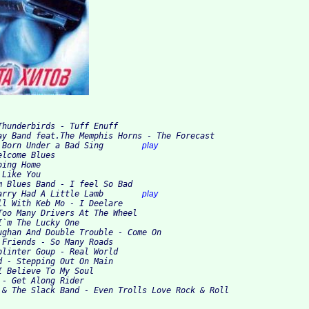
Thunderbirds - Tuff Enuff

ay Band feat.The Memphis Horns - The Forecast

 Born Under a Bad Sing        
play
lcome Blues

ing Home

Like You

m Blues Band - I feel So Bad

arry Had A Little Lamb        
play
ll With Keb Mo - I Deelare

Too Many Drivers At The Wheel

`m The Lucky One

ughan And Double Trouble - Come On

 Friends - So Many Roads

plinter Goup - Real World

d - Stepping Out On Main

 Believe To My Soul

- Get Along Rider
