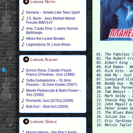
Lubiane Notki
Nirvana – Smells Like Teen Spirit
J.S. Bach - Jesu Bleibet Meine
Freude BWV147
Aria ‘Casta Diva’ z opery Norma
Belliniego
When the Levee Breaks
Legendarny St. Louis Blues
01. The Fabulous 
02. The Robert Cr
Lubiane Albumy
03. Albert King -
04. Kid Ramos - We
Enrico Rava, Claudio Fasoli,
05. Rick Vito - Go
Franco D'Andrea - Icon (1996)
06. Keb Mo - Just 
07. Sunnyland Sli
Sofia Gubaidulina – St John
08. Buddy Guy - M
Passion - St John Easter (2007)
09. Lee Roy Parne
Marek Piekarczyk & Balls Power –
10. Tab Benoit - 
Xes (1990)
11. Mark Selby - I
12. Stevie Ray Va
Romantic Jazz [2CDs] (2008)
13. John Mayall &
Bob Acri – Bob Acri (2004)
14. Peter Green S
15. The Blues Ban
16. Julian Sas - I
17. Eric Sardinas 
Lubiane Single
Marino Marini - Nie Placz Kiedy