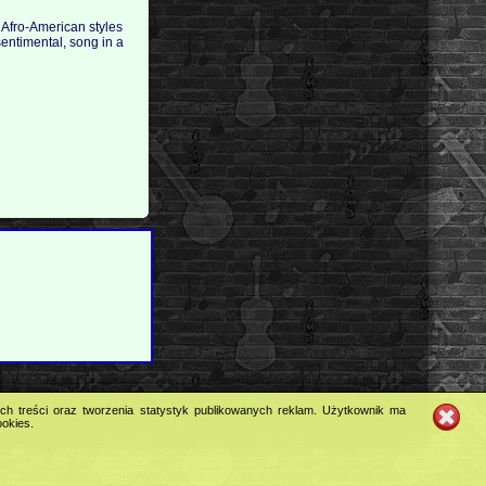
 Afro-American styles
sentimental, song in a
ych treści oraz tworzenia statystyk publikowanych reklam. Użytkownik ma
ookies.