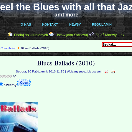
eel the Blues with all that Ja
and more
O NAS
KONTAKT
NEWSY
REGULAMIN
Dodaj do Ulubionych
Ustaw jako Startową
Zgłoś Martwy Link
Compilation
Blues Ballads (2010)
Blues Ballads (2010)
Sobota, 16 Październik 2010 11:15 | Wpisany przez bluesever |
/ 0
Świetny