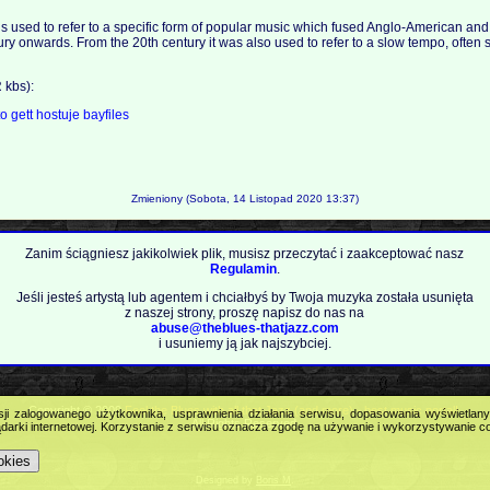
is used to refer to a specific form of popular music which fused Anglo-American and
ury onwards. From the 20th century it was also used to refer to a slow tempo, often 
kbs):
to
gett
hostuje
bayfiles
Zmieniony (Sobota, 14 Listopad 2020 13:37)
Zanim ściągniesz jakikolwiek plik, musisz przeczytać i zaakceptować nasz
Regulamin
.
Jeśli jesteś artystą lub agentem i chciałbyś by Twoja muzyka została usunięta
z naszej strony, proszę napisz do nas na
abuse@theblues-thatjazz.com
i usuniemy ją jak najszybciej.
Copyright © 2009
Feel the Blues with all that Jazz (and more) - best music portal!
.
sji zalogowanego użytkownika, usprawnienia działania serwisu, dopasowania wyświetlan
All Rights Reserved.
darki internetowej. Korzystanie z serwisu oznacza zgodę na używanie i wykorzystywanie c
okies
Designed by
Boris M
.