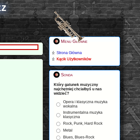
zz
Menu Główne
Strona Główna
Kącik Użytkowników
Sonda
Który gatunek muzyczny
najchętniej chciałbyś u nas
widzieć?
Opera i klasyczna muzyka
wokalna
Instrumentalna muzyka
klasyczna
Rock, Punk, Hard Rock
Metal
Blues, Blues-Rock