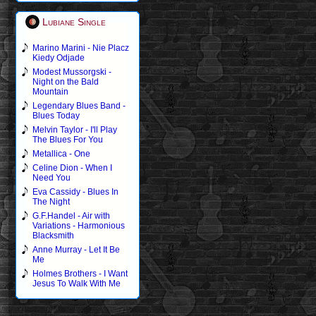
Lubiane Single
Marino Marini - Nie Placz
Kiedy Odjade
Modest Mussorgski -
Night on the Bald
Mountain
Legendary Blues Band -
Blues Today
Melvin Taylor - I'll Play
The Blues For You
Metallica - One
Celine Dion - When I
Need You
Eva Cassidy - Blues In
The Night
G.F.Handel - Air with
Variations - Harmonious
Blacksmith
Anne Murray - Let It Be
Me
Holmes Brothers - I Want
Jesus To Walk With Me