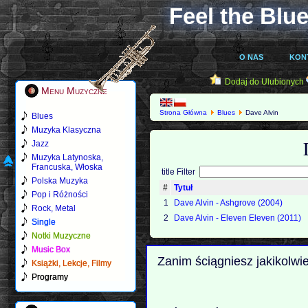
Feel the Blue
O NAS
KON
Dodaj do Ulubionych
Menu Muzyczne
Strona Główna
Blues
Dave Alvin
Blues
Muzyka Klasyczna
Jazz
Muzyka Latynoska,
Francuska, Włoska
title Filter
Polska Muzyka
#
Tytuł
Pop i Różności
1
Dave Alvin - Ashgrove (2004)
Rock, Metal
2
Dave Alvin - Eleven Eleven (2011)
Single
Notki Muzyczne
Music Box
Zanim ściągniesz jakikolwi
Książki, Lekcje, Filmy
Programy