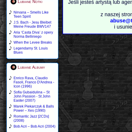
Lubiane Notki
Jeśli jesteś artystą lub ag
Nirvana – Smells Like
z naszej stro
Teen Spirit
abuse@t
J.S. Bach - Jesu Bleibet
i usuni
Meine Freude BWV147
Aria ‘Casta Diva’ z opery
Norma Belliniego
When the Levee Breaks
Legendarny St. Louis
Blues
Lubiane Albumy
Enrico Rava, Claudio
Fasoli, Franco D'Andrea -
Icon (1996)
Sofia Gubaidulina – St
John Passion - St John
Easter (2007)
Marek Piekarczyk & Balls
Power – Xes (1990)
Romantic Jazz [2CDs]
(2008)
Bob Acri – Bob Acri (2004)