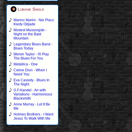
Lubiane Single
Marino Marini - Nie Placz
Kiedy Odjade
Modest Mussorgski -
Night on the Bald
Mountain
Legendary Blues Band -
Blues Today
Melvin Taylor - I'll Play
The Blues For You
Metallica - One
Celine Dion - When I
Need You
Eva Cassidy - Blues In
The Night
G.F.Handel - Air with
Variations - Harmonious
Blacksmith
Anne Murray - Let It Be
Me
Holmes Brothers - I Want
Jesus To Walk With Me