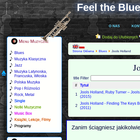
Feel the Blue
O NAS
KON
Dodaj do Ulubionych
Menu Muzyczne
Strona Główna
Blues
Jools Holland
Blues
Muzyka Klasyczna
J
Jazz
Muzyka Latynoska,
Francuska, Włoska
title Filter
Polska Muzyka
#
Tytuł
Pop i Różności
Jools Holland, Ruby Turner – Jool
1
Rock, Metal
(2015)
Single
Jools Holland - Finding The Keys B
2
Notki Muzyczne
(2011)
Music Box
Książki, Lekcje, Filmy
Programy
Zanim ściągniesz jakikolwi