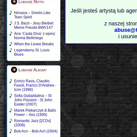
Lubiane Notki
Jeśli jesteś artystą lub ag
Nirvana – Smells Like
Teen Spirit
z naszej stro
J.S. Bach - Jesu Bleibet
Meine Freude BWV147
abuse@t
Aria ‘Casta Diva’ z opery
i usuni
Norma Belliniego
When the Levee Breaks
Legendarny St. Louis
Blues
Lubiane Albumy
Enrico Rava, Claudio
Fasoli, Franco D'Andrea -
Icon (1996)
Sofia Gubaidulina – St
John Passion - St John
Easter (2007)
Marek Piekarczyk & Balls
Power – Xes (1990)
Romantic Jazz [2CDs]
(2008)
Bob Acri – Bob Acri (2004)