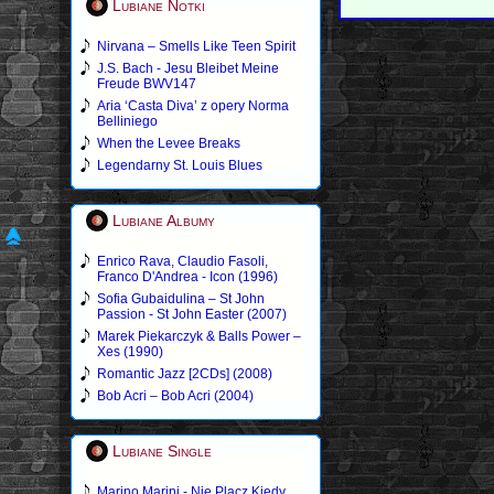
Lubiane Notki
Nirvana – Smells Like Teen Spirit
J.S. Bach - Jesu Bleibet Meine
Freude BWV147
Aria ‘Casta Diva’ z opery Norma
Belliniego
When the Levee Breaks
Legendarny St. Louis Blues
Lubiane Albumy
Enrico Rava, Claudio Fasoli,
Franco D'Andrea - Icon (1996)
Sofia Gubaidulina – St John
Passion - St John Easter (2007)
Marek Piekarczyk & Balls Power –
Xes (1990)
Romantic Jazz [2CDs] (2008)
Bob Acri – Bob Acri (2004)
Lubiane Single
Marino Marini - Nie Placz Kiedy