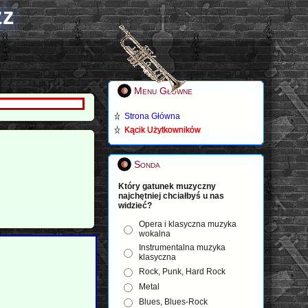
zz
Menu Główne
Strona Główna
Kącik Użytkowników
Sonda
Który gatunek muzyczny
najchętniej chciałbyś u nas
widzieć?
Opera i klasyczna muzyka
wokalna
Instrumentalna muzyka
klasyczna
Rock, Punk, Hard Rock
Metal
Blues, Blues-Rock