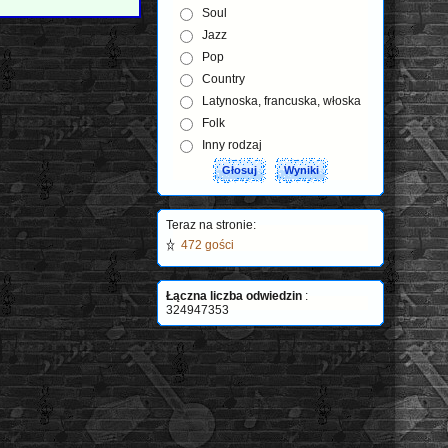
Soul
Jazz
Pop
Country
Latynoska, francuska, włoska
Folk
Inny rodzaj
Teraz na stronie:
472 gości
Łączna liczba odwiedzin
:
324947353