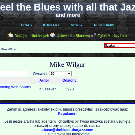
eel the Blues with all that Ja
and more
O NAS
KONTAKT
NEWSY
REGULAMIN
Dodaj do Ulubionych
Ustaw jako Startową
Zgłoś Martwy Link
Mike Wilgar
Mike Wilgar
Wyświetl:
Autor
Odsłony
imming With Sharks
bluesever
5973
Zanim ściągniesz jakikolwiek plik, musisz przeczytać i zaakceptować nasz
Regulamin
.
Jeśli jesteś artystą lub agentem i chciałbyś by Twoja muzyka została usunięta
z naszej strony, proszę napisz do nas na
abuse@theblues-thatjazz.com
i usuniemy ją jak najszybciej.