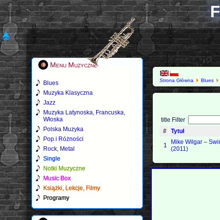
F
Menu Muzyczne
Strona Główna
Blues
Blues
Muzyka Klasyczna
Jazz
Muzyka Latynoska, Francuska,
Włoska
title Filter
Polska Muzyka
#
Tytuł
Pop i Różności
Mike Wilgar – Sw
1
Rock, Metal
(2011)
Single
Notki Muzyczne
Music Box
Książki, Lekcje, Filmy
Programy