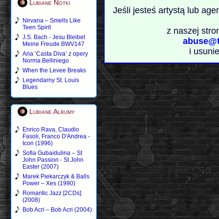
Lubiane Notki
Jeśli jesteś artystą lub ag
Nirvana – Smells Like
Teen Spirit
z naszej stro
J.S. Bach - Jesu Bleibet
abuse@t
Meine Freude BWV147
i usuni
Aria ‘Casta Diva’ z opery
Norma Belliniego
When the Levee Breaks
Legendarny St. Louis
Blues
Lubiane Albumy
Enrico Rava, Claudio
Fasoli, Franco D'Andrea -
Icon (1996)
Sofia Gubaidulina – St
John Passion - St John
Easter (2007)
Marek Piekarczyk & Balls
Power – Xes (1990)
Romantic Jazz [2CDs]
(2008)
Bob Acri – Bob Acri (2004)