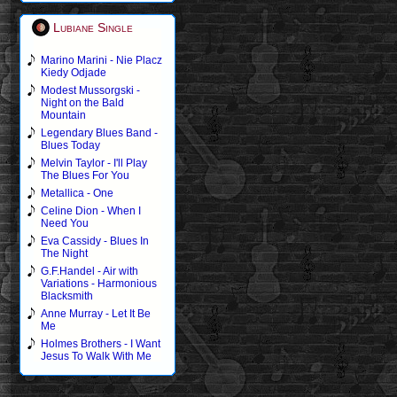
Lubiane Single
Marino Marini - Nie Placz
Kiedy Odjade
Modest Mussorgski -
Night on the Bald
Mountain
Legendary Blues Band -
Blues Today
Melvin Taylor - I'll Play
The Blues For You
Metallica - One
Celine Dion - When I
Need You
Eva Cassidy - Blues In
The Night
G.F.Handel - Air with
Variations - Harmonious
Blacksmith
Anne Murray - Let It Be
Me
Holmes Brothers - I Want
Jesus To Walk With Me