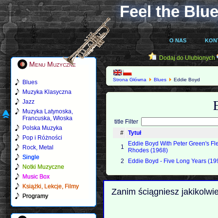
Feel the Blue
O NAS
KON
Dodaj do Ulubionych
Menu Muzyczne
Strona Główna
Blues
Eddie Boyd
Blues
Muzyka Klasyczna
Jazz
Muzyka Latynoska,
Francuska, Włoska
title Filter
Polska Muzyka
#
Tytuł
Pop i Różności
Eddie Boyd With Peter Green's F
1
Rock, Metal
Rhodes (1968)
Single
2
Eddie Boyd - Five Long Years (19
Notki Muzyczne
Music Box
Książki, Lekcje, Filmy
Zanim ściągniesz jakikolwi
Programy