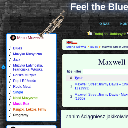
Feel the Blue
O NAS
KON
Dodaj do Ulubionych
Menu Muzyczne
Strona Główna
Blues
Maxwell Street Jim
Blues
Muzyka Klasyczna
Maxwell 
Jazz
Muzyka Latynoska,
Francuska, Włoska
title Filter
Polska Muzyka
#
Tytuł
Pop i Różności
Maxwell Street Jimmy Davis ‎– Chi
1
Rock, Metal
11 (1993)
Single
Maxwell Street Jimmy Davis - Max
2
Notki Muzyczne
(1965)
Music Box
Książki, Lekcje, Filmy
Programy
Zanim ściągniesz jakikolwi