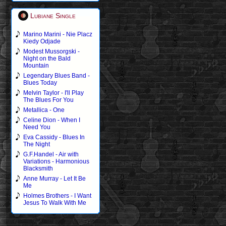
Lubiane Single
Marino Marini - Nie Placz
Kiedy Odjade
Modest Mussorgski -
Night on the Bald
Mountain
Legendary Blues Band -
Blues Today
Melvin Taylor - I'll Play
The Blues For You
Metallica - One
Celine Dion - When I
Need You
Eva Cassidy - Blues In
The Night
G.F.Handel - Air with
Variations - Harmonious
Blacksmith
Anne Murray - Let It Be
Me
Holmes Brothers - I Want
Jesus To Walk With Me