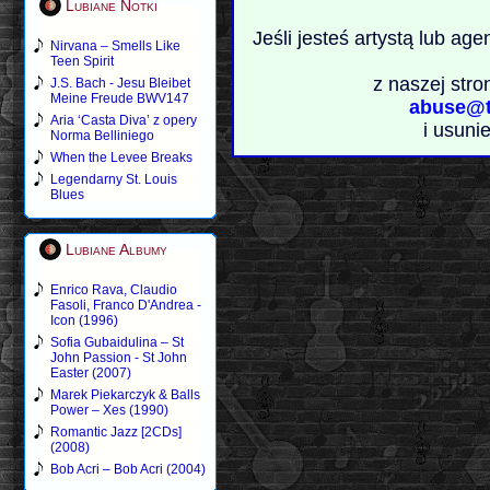
Lubiane Notki
Jeśli jesteś artystą lub ag
Nirvana – Smells Like
Teen Spirit
z naszej stro
J.S. Bach - Jesu Bleibet
Meine Freude BWV147
abuse@t
Aria ‘Casta Diva’ z opery
i usuni
Norma Belliniego
When the Levee Breaks
Legendarny St. Louis
Blues
Lubiane Albumy
Enrico Rava, Claudio
Fasoli, Franco D'Andrea -
Icon (1996)
Sofia Gubaidulina – St
John Passion - St John
Easter (2007)
Marek Piekarczyk & Balls
Power – Xes (1990)
Romantic Jazz [2CDs]
(2008)
Bob Acri – Bob Acri (2004)