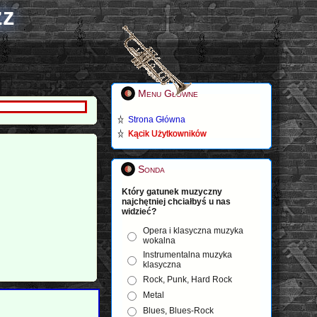
zz
Menu Główne
Strona Główna
Kącik Użytkowników
Sonda
Który gatunek muzyczny
najchętniej chciałbyś u nas
widzieć?
Opera i klasyczna muzyka
wokalna
Instrumentalna muzyka
klasyczna
Rock, Punk, Hard Rock
Metal
Blues, Blues-Rock