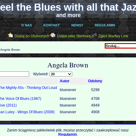
eel the Blues with all that Ja
and more
O NAS
KONTAKT
NEWSY
REGULAMIN
Dodaj do Ulubionych
Ustaw jako Startową
Zgłoś Martwy Link
Angela Brown
Angela Brown
Wyświetl:
Autor
Odsłony
he Mighty 45s - Thinking Out Loud
bluesever
5298
he Voice Of Blues (1987)
bluesever
4708
ive (2011)
bluesever
4949
an Luley - Wings Of Blues (2008)
bluesever
4908
Zanim ściągniesz jakikolwiek plik, musisz przeczytać i zaakceptować nasz
Regulamin
.