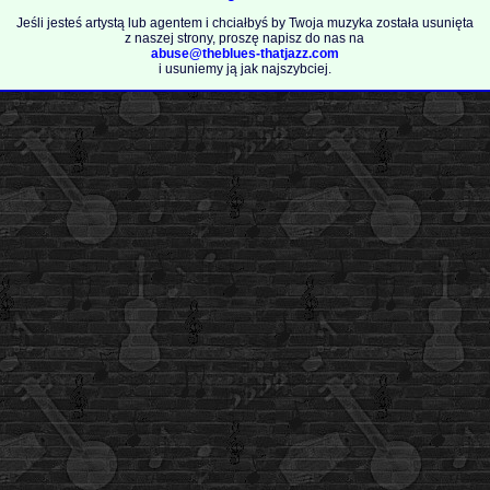
Jeśli jesteś artystą lub agentem i chciałbyś by Twoja muzyka została usunięta
z naszej strony, proszę napisz do nas na
abuse@theblues-thatjazz.com
i usuniemy ją jak najszybciej.