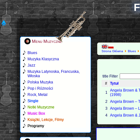
F
Menu Muzyczne
Strona Główna
Blues
Blues
Muzyka Klasyczna
Jazz
Muzyka Latynoska, Francuska,
Włoska
title Filter
Polska Muzyka
#
Tytuł
Pop i Różności
Angela Brown & T
1
Rock, Metal
(1998)
Single
2
Angela Brown – T
Notki Muzyczne
3
Angela Brown – L
Music Box
4
Angela Brown & J
Książki, Lekcje, Filmy
Programy