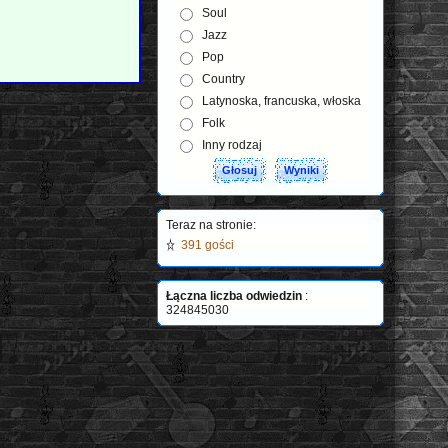
Soul
Jazz
Pop
Country
Latynoska, francuska, włoska
Folk
Inny rodzaj
Teraz na stronie:
391 gości
Łączna liczba odwiedzin
:
324845030