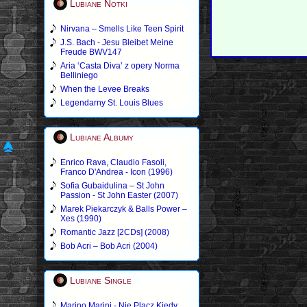
Lubiane Notki
Nirvana – Smells Like Teen Spirit
J.S. Bach - Jesu Bleibet Meine
Freude BWV147
Aria ‘Casta Diva’ z opery Norma
Belliniego
When the Levee Breaks
Legendarny St. Louis Blues
Lubiane Albumy
Enrico Rava, Claudio Fasoli,
Franco D'Andrea - Icon (1996)
Sofia Gubaidulina – St John
Passion - St John Easter (2007)
Marek Piekarczyk & Balls Power –
Xes (1990)
Romantic Jazz [2CDs] (2008)
Bob Acri – Bob Acri (2004)
Lubiane Single
Marino Marini - Nie Placz Kiedy