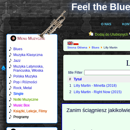
Feel the Blue
O NAS
KON
Dodaj do Ulubionych
Menu Muzyczne
Strona Główna
Blues
Lilly Martin
Blues
Muzyka Klasyczna
L
Jazz
Muzyka Latynoska,
Francuska, Włoska
title Filter
Polska Muzyka
#
Tytuł
Pop i Różności
1
Lilly Martin - Minetta (2018)
Rock, Metal
2
Lilly Martin - Right Now (2015)
Single
Notki Muzyczne
Music Box
Zanim ściągniesz jakikolwi
Książki, Lekcje, Filmy
Programy