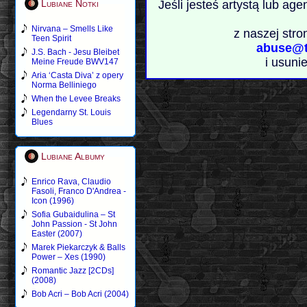
Lubiane Notki
Jeśli jesteś artystą lub ag
Nirvana – Smells Like
z naszej stro
Teen Spirit
abuse@t
J.S. Bach - Jesu Bleibet
i usuni
Meine Freude BWV147
Aria ‘Casta Diva’ z opery
Norma Belliniego
When the Levee Breaks
Legendarny St. Louis
Blues
Lubiane Albumy
Enrico Rava, Claudio
Fasoli, Franco D'Andrea -
Icon (1996)
Sofia Gubaidulina – St
John Passion - St John
Easter (2007)
Marek Piekarczyk & Balls
Power – Xes (1990)
Romantic Jazz [2CDs]
(2008)
Bob Acri – Bob Acri (2004)