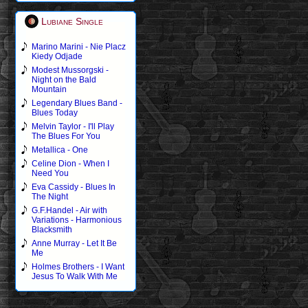
Lubiane Single
Marino Marini - Nie Placz
Kiedy Odjade
Modest Mussorgski -
Night on the Bald
Mountain
Legendary Blues Band -
Blues Today
Melvin Taylor - I'll Play
The Blues For You
Metallica - One
Celine Dion - When I
Need You
Eva Cassidy - Blues In
The Night
G.F.Handel - Air with
Variations - Harmonious
Blacksmith
Anne Murray - Let It Be
Me
Holmes Brothers - I Want
Jesus To Walk With Me