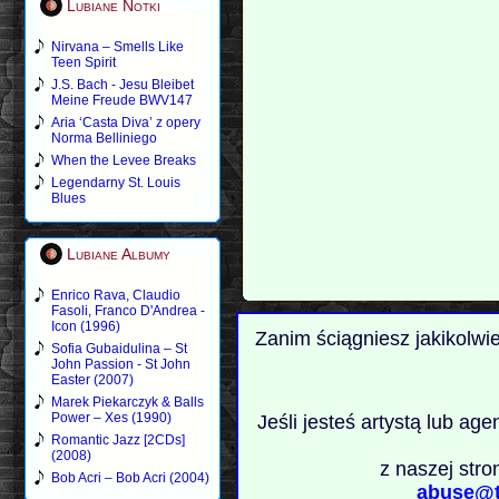
Lubiane Notki
Nirvana – Smells Like
Teen Spirit
J.S. Bach - Jesu Bleibet
Meine Freude BWV147
Aria ‘Casta Diva’ z opery
Norma Belliniego
When the Levee Breaks
Legendarny St. Louis
Blues
Lubiane Albumy
Enrico Rava, Claudio
Fasoli, Franco D'Andrea -
Icon (1996)
Zanim ściągniesz jakikolwi
Sofia Gubaidulina – St
John Passion - St John
Easter (2007)
Marek Piekarczyk & Balls
Power – Xes (1990)
Jeśli jesteś artystą lub ag
Romantic Jazz [2CDs]
(2008)
z naszej stro
Bob Acri – Bob Acri (2004)
abuse@t