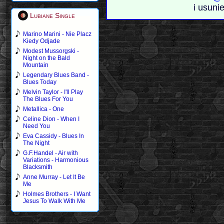
i usuni
Lubiane Single
Marino Marini - Nie Placz
Kiedy Odjade
Modest Mussorgski -
Night on the Bald
Mountain
Legendary Blues Band -
Blues Today
Melvin Taylor - I'll Play
The Blues For You
Metallica - One
Celine Dion - When I
Need You
Eva Cassidy - Blues In
The Night
G.F.Handel - Air with
Variations - Harmonious
Blacksmith
Anne Murray - Let It Be
Me
Holmes Brothers - I Want
Jesus To Walk With Me