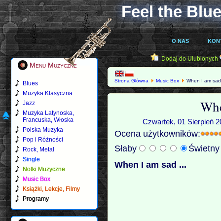
Feel the Blue
O NAS
KON
Dodaj do Ulubionych
Menu Muzyczne
Strona Główna
Music Box
When I am sad 
Blues
Muzyka Klasyczna
Whe
Jazz
Muzyka Latynoska,
Francuska, Włoska
Czwartek, 01 Sierpień 2
Polska Muzyka
Ocena użytkowników:
Pop i Różności
Słaby
Świetn
Rock, Metal
Single
When I am sad ...
Notki Muzyczne
Music Box
Książki, Lekcje, Filmy
Programy