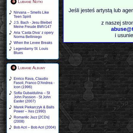
Lubiane Notki
Jeśli jesteś artystą lub ag
Nirvana – Smells Like
Teen Spirit
z naszej stro
J.S. Bach - Jesu Bleibet
Meine Freude BWV147
abuse@t
Aria ‘Casta Diva’ z opery
i usuni
Norma Belliniego
When the Levee Breaks
Legendarny St. Louis
Blues
Lubiane Albumy
Enrico Rava, Claudio
Fasoli, Franco D'Andrea -
Icon (1996)
Sofia Gubaidulina – St
John Passion - St John
Easter (2007)
Marek Piekarczyk & Balls
Power – Xes (1990)
Romantic Jazz [2CDs]
(2008)
Bob Acri – Bob Acri (2004)