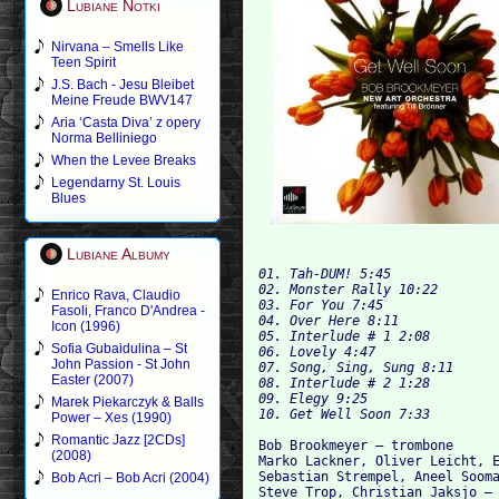
Lubiane Notki
Nirvana – Smells Like
Teen Spirit
J.S. Bach - Jesu Bleibet
Meine Freude BWV147
Aria ‘Casta Diva’ z opery
Norma Belliniego
When the Levee Breaks
Legendarny St. Louis
Blues
Lubiane Albumy
01. Tah-DUM! 5:45

02. Monster Rally 10:22

Enrico Rava, Claudio
03. For You 7:45

Fasoli, Franco D'Andrea -
04. Over Here 8:11

Icon (1996)
05. Interlude # 1 2:08

Sofia Gubaidulina – St
06. Lovely 4:47

John Passion - St John
07. Song, Sing, Sung 8:11

Easter (2007)
08. Interlude # 2 1:28

09. Elegy 9:25

Marek Piekarczyk & Balls
Power – Xes (1990)
Romantic Jazz [2CDs]
Bob Brookmeyer – trombone

(2008)
Marko Lackner, Oliver Leicht, E
Sebastian Strempel, Aneel Sooma
Bob Acri – Bob Acri (2004)
Steve Trop, Christian Jaksjo – 