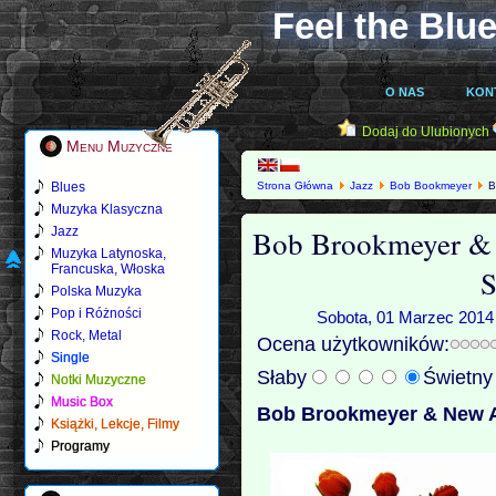
Feel the Blue
O NAS
KON
Dodaj do Ulubionych
Menu Muzyczne
Blues
Strona Główna
Jazz
Bob Bookmeyer
B
Muzyka Klasyczna
Bob Brookmeyer & 
Jazz
Muzyka Latynoska,
Francuska, Włoska
S
Polska Muzyka
Pop i Różności
Sobota, 01 Marzec 2014 
Rock, Metal
Ocena użytkowników:
Single
Słaby
Świetn
Notki Muzyczne
Music Box
Bob Brookmeyer & New Ar
Książki, Lekcje, Filmy
Programy