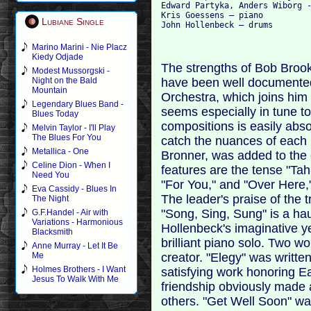
Edward Partyka, Anders Wiborg -
Kris Goessens – piano

Lubiane Single
Marino Marini - Nie Placz
Kiedy Odjade
The strengths of Bob Brook
Modest Mussorgski -
have been well documented
Night on the Bald
Mountain
Orchestra, which joins him 
Legendary Blues Band -
seems especially in tune t
Blues Today
compositions is easily absor
Melvin Taylor - I'll Play
The Blues For You
catch the nuances of each p
Metallica - One
Bronner, was added to the 
Celine Dion - When I
features are the tense "Tah
Need You
"For You," and "Over Here,"
Eva Cassidy - Blues In
The leader's praise of the t
The Night
"Song, Sing, Sung" is a h
G.F.Handel - Air with
Variations - Harmonious
Hollenbeck's imaginative y
Blacksmith
brilliant piano solo. Two w
Anne Murray - Let It Be
creator. "Elegy" was writte
Me
Holmes Brothers - I Want
satisfying work honoring 
Jesus To Walk With Me
friendship obviously made a
others. "Get Well Soon" wa