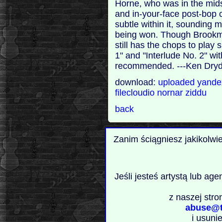
Horne, who was in the midst
and in-your-face post-bop 
subtle within it, sounding m
being won. Though Brookmey
still has the chops to play 
1" and "Interlude No. 2" wi
recommended. ---Ken Dryd
download:
uploaded
yand
filecloudio
nornar
ziddu
back
Zanim ściągniesz jakikolwi
Jeśli jesteś artystą lub ag
z naszej stro
abuse@t
i usuni