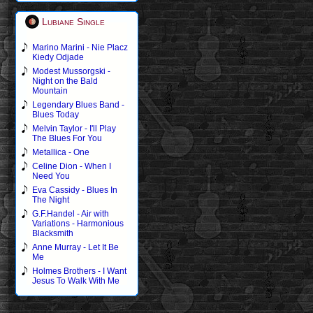
Lubiane Single
Marino Marini - Nie Placz
Kiedy Odjade
Modest Mussorgski -
Night on the Bald
Mountain
Legendary Blues Band -
Blues Today
Melvin Taylor - I'll Play
The Blues For You
Metallica - One
Celine Dion - When I
Need You
Eva Cassidy - Blues In
The Night
G.F.Handel - Air with
Variations - Harmonious
Blacksmith
Anne Murray - Let It Be
Me
Holmes Brothers - I Want
Jesus To Walk With Me