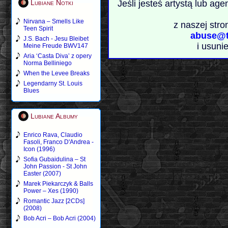
Lubiane Notki
Jeśli jesteś artystą lub ag
Nirvana – Smells Like
z naszej stro
Teen Spirit
abuse@t
J.S. Bach - Jesu Bleibet
i usuni
Meine Freude BWV147
Aria ‘Casta Diva’ z opery
Norma Belliniego
When the Levee Breaks
Legendarny St. Louis
Blues
Lubiane Albumy
Enrico Rava, Claudio
Fasoli, Franco D'Andrea -
Icon (1996)
Sofia Gubaidulina – St
John Passion - St John
Easter (2007)
Marek Piekarczyk & Balls
Power – Xes (1990)
Romantic Jazz [2CDs]
(2008)
Bob Acri – Bob Acri (2004)