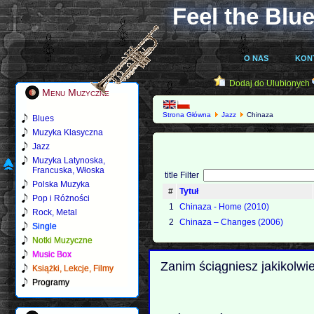
Feel the Blue
O NAS
KON
Dodaj do Ulubionych
Menu Muzyczne
Strona Główna
Jazz
Chinaza
Blues
Muzyka Klasyczna
Jazz
Muzyka Latynoska,
Francuska, Włoska
title Filter
Polska Muzyka
#
Tytuł
Pop i Różności
1
Chinaza - Home (2010)
Rock, Metal
2
Chinaza – Changes (2006)
Single
Notki Muzyczne
Music Box
Zanim ściągniesz jakikolwi
Książki, Lekcje, Filmy
Programy