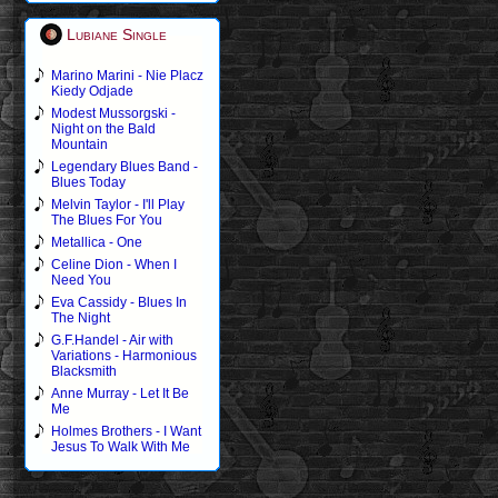
Lubiane Single
Marino Marini - Nie Placz
Kiedy Odjade
Modest Mussorgski -
Night on the Bald
Mountain
Legendary Blues Band -
Blues Today
Melvin Taylor - I'll Play
The Blues For You
Metallica - One
Celine Dion - When I
Need You
Eva Cassidy - Blues In
The Night
G.F.Handel - Air with
Variations - Harmonious
Blacksmith
Anne Murray - Let It Be
Me
Holmes Brothers - I Want
Jesus To Walk With Me