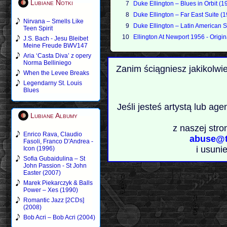
Lubiane Notki
7
Duke Ellington – Blues in Orbit (1
8
Duke Ellington – Far East Suite (
Nirvana – Smells Like
9
Duke Ellington – Latin American S
Teen Spirit
10
Ellington At Newport 1956 - Origi
J.S. Bach - Jesu Bleibet
Meine Freude BWV147
Aria ‘Casta Diva’ z opery
Norma Belliniego
Zanim ściągniesz jakikolwi
When the Levee Breaks
Legendarny St. Louis
Blues
Jeśli jesteś artystą lub ag
Lubiane Albumy
z naszej stro
Enrico Rava, Claudio
abuse@t
Fasoli, Franco D'Andrea -
i usuni
Icon (1996)
Sofia Gubaidulina – St
John Passion - St John
Easter (2007)
Marek Piekarczyk & Balls
Power – Xes (1990)
Romantic Jazz [2CDs]
(2008)
Bob Acri – Bob Acri (2004)