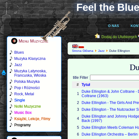
Feel the Blue
O NAS
KON
Dodaj do Ulubionych
Menu Muzyczne
Strona Główna
Jazz
Duke Ellington
Blues
Muzyka Klasyczna
Du
Jazz
Muzyka Latynoska,
Francuska, Włoska
title Filter
Polska Muzyka
#
Tytuł
Pop i Różności
Duke Ellington & John Coltrane - 
1
Rock, Metal
Coltrane (1963)
Single
2
Duke Ellington - The Girls And P
Notki Muzyczne
3
Duke Ellington - The Nutcracker S
Music Box
Duke Ellington and Johnny Hodges
4
Książki, Lekcje, Filmy
Back (1997)
Programy
5
Duke Ellington Meets Coleman H
6
Duke Ellington Orchestra – Berli