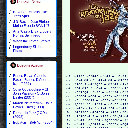
Lubiane Notki
Nirvana – Smells Like
Teen Spirit
J.S. Bach - Jesu Bleibet
Meine Freude BWV147
Aria ‘Casta Diva’ z opery
Norma Belliniego
When the Levee Breaks
Legendarny St. Louis
Blues
Lubiane Albumy
Enrico Rava, Claudio
01. Basin Street Blues – Louis 
Fasoli, Franco D'Andrea -
02. Love Me Or Leave Me – Marti
Icon (1996)
03. Tadd’s Delight – Miles Davi
04. The Man I Love – Erroll Gar
Sofia Gubaidulina – St
05. Strange Fruit – Billie Holi
John Passion - St John
06. Strode Rode – Sonny Rollins
Easter (2007)
07. St. Thomas – Sonny Rollins

Marek Piekarczyk & Balls
08. April In Paris – Count Basi
Power – Xes (1990)
09. Every Day I Have The Blues 
10. Tension Detente – Jazz Grou
Romantic Jazz [2CDs]
11. Paradoxe 1 – Jazz Groupe De
(2008)
12. Blues For The Highbrow – Al
Bob Acri – Bob Acri (2004)
13. Blues Express – Shorty Roge