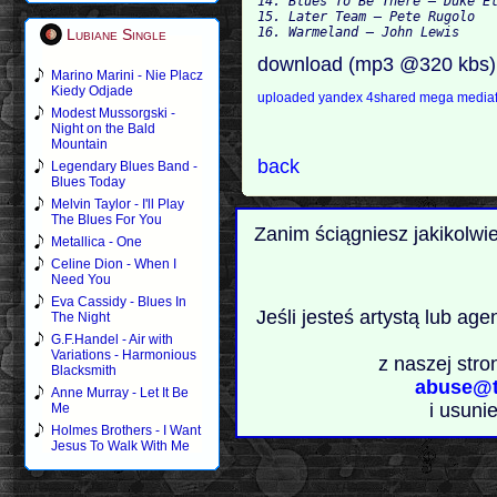
14. Blues To Be There – Duke El
15. Later Team – Pete Rugolo

Lubiane Single
download (mp3 @320 kbs)
Marino Marini - Nie Placz
Kiedy Odjade
uploaded
yandex
4shared
mega
mediaf
Modest Mussorgski -
Night on the Bald
Mountain
back
Legendary Blues Band -
Blues Today
Melvin Taylor - I'll Play
The Blues For You
Zanim ściągniesz jakikolwi
Metallica - One
Celine Dion - When I
Need You
Eva Cassidy - Blues In
Jeśli jesteś artystą lub ag
The Night
G.F.Handel - Air with
Variations - Harmonious
z naszej stro
Blacksmith
abuse@t
Anne Murray - Let It Be
i usuni
Me
Holmes Brothers - I Want
Jesus To Walk With Me