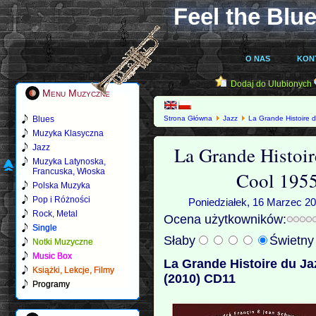
Feel the Blue
O NAS
KON
Dodaj do Ulubionych
Menu Muzyczne
Blues
Strona Główna
Jazz
La Grande Histoire 
1957 (2010) CD11
Muzyka Klasyczna
La Grande Histoir
Jazz
Muzyka Latynoska,
Francuska, Włoska
Cool 195
Polska Muzyka
Pop i Różności
Poniedziałek, 16 Marzec 20
Rock, Metal
Ocena użytkowników:
Single
Słaby
Świetn
Notki Muzyczne
Music Box
La Grande Histoire du Ja
Książki, Lekcje, Filmy
(2010) CD11
Programy