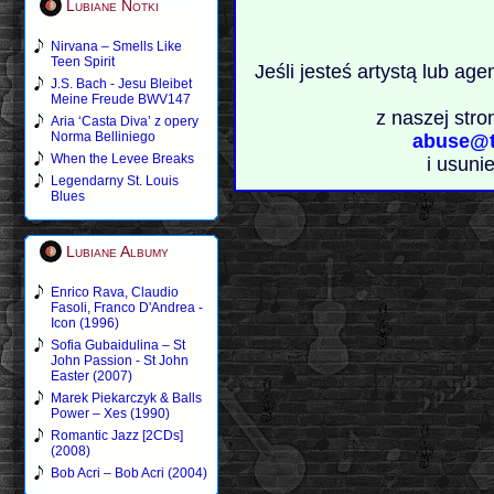
Lubiane Notki
Nirvana – Smells Like
Teen Spirit
Jeśli jesteś artystą lub ag
J.S. Bach - Jesu Bleibet
Meine Freude BWV147
z naszej stro
Aria ‘Casta Diva’ z opery
Norma Belliniego
abuse@t
When the Levee Breaks
i usuni
Legendarny St. Louis
Blues
Lubiane Albumy
Enrico Rava, Claudio
Fasoli, Franco D'Andrea -
Icon (1996)
Sofia Gubaidulina – St
John Passion - St John
Easter (2007)
Marek Piekarczyk & Balls
Power – Xes (1990)
Romantic Jazz [2CDs]
(2008)
Bob Acri – Bob Acri (2004)