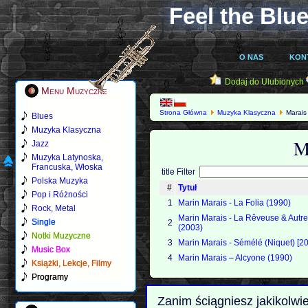
Feel the Blue
O NAS
KON
Dodaj do Ulubionych
Menu Muzyczne
Strona Główna
Muzyka Klasyczna
Marais
Blues
Muzyka Klasyczna
M
Jazz
Muzyka Latynoska,
Francuska, Włoska
title Filter
Polska Muzyka
#
Tytuł
Pop i Różności
1
Marin Marais - La Folia (1990)
Rock, Metal
Marin Marais - La Rêveuse & Autre
Single
2
(2003)
Notki Muzyczne
3
Marin Marais - Sémélé (Niquet) [2
Music Box
4
Marin Marais – Alcyone (1990)
Książki, Lekcje, Filmy
Programy
Zanim ściągniesz jakikolwi