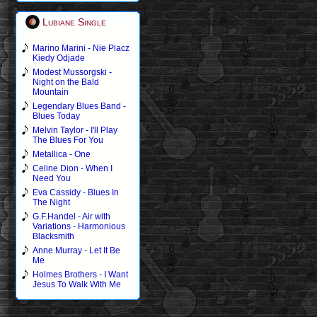
Lubiane Single
Marino Marini - Nie Placz
Kiedy Odjade
Modest Mussorgski -
Night on the Bald
Mountain
Legendary Blues Band -
Blues Today
Melvin Taylor - I'll Play
The Blues For You
Metallica - One
Celine Dion - When I
Need You
Eva Cassidy - Blues In
The Night
G.F.Handel - Air with
Variations - Harmonious
Blacksmith
Anne Murray - Let It Be
Me
Holmes Brothers - I Want
Jesus To Walk With Me