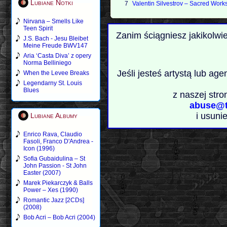
Lubiane Notki
7
Valentin Silvestrov – Sacred Work
Nirvana – Smells Like
Teen Spirit
Zanim ściągniesz jakikolwi
J.S. Bach - Jesu Bleibet
Meine Freude BWV147
Aria ‘Casta Diva’ z opery
Norma Belliniego
Jeśli jesteś artystą lub ag
When the Levee Breaks
Legendarny St. Louis
Blues
z naszej stro
abuse@t
i usuni
Lubiane Albumy
Enrico Rava, Claudio
Fasoli, Franco D'Andrea -
Icon (1996)
Sofia Gubaidulina – St
John Passion - St John
Easter (2007)
Marek Piekarczyk & Balls
Power – Xes (1990)
Romantic Jazz [2CDs]
(2008)
Bob Acri – Bob Acri (2004)