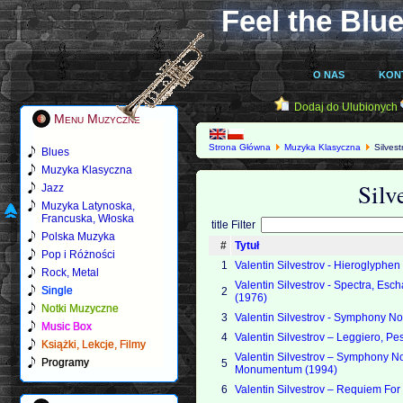
Feel the Blue
O NAS
KON
Dodaj do Ulubionych
Menu Muzyczne
Strona Główna
Muzyka Klasyczna
Silvest
Blues
Muzyka Klasyczna
Silv
Jazz
Muzyka Latynoska,
Francuska, Włoska
title Filter
Polska Muzyka
#
Tytuł
Pop i Różności
1
Valentin Silvestrov - Hieroglyphe
Rock, Metal
Valentin Silvestrov - Spectra, Esc
Single
2
(1976)
Notki Muzyczne
3
Valentin Silvestrov - Symphony No
Music Box
4
Valentin Silvestrov ‎– Leggiero, P
Książki, Lekcje, Filmy
Valentin Silvestrov ‎– Symphony No
Programy
5
Monumentum (1994)
6
Valentin Silvestrov – Requiem For