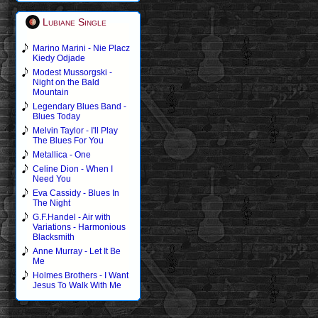
Lubiane Single
Marino Marini - Nie Placz
Kiedy Odjade
Modest Mussorgski -
Night on the Bald
Mountain
Legendary Blues Band -
Blues Today
Melvin Taylor - I'll Play
The Blues For You
Metallica - One
Celine Dion - When I
Need You
Eva Cassidy - Blues In
The Night
G.F.Handel - Air with
Variations - Harmonious
Blacksmith
Anne Murray - Let It Be
Me
Holmes Brothers - I Want
Jesus To Walk With Me