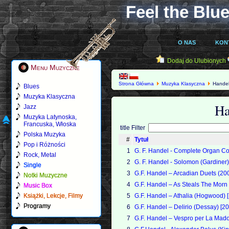
Feel the Blue
O NAS
KON
Dodaj do Ulubionych
Menu Muzyczne
Strona Główna
Muzyka Klasyczna
Handel
Blues
Muzyka Klasyczna
Ha
Jazz
Muzyka Latynoska,
Francuska, Włoska
title Filter
Polska Muzyka
#
Tytuł
Pop i Różności
1
G. F. Handel - Complete Organ Co
Rock, Metal
2
G. F. Handel - Solomon (Gardiner)
Single
3
G.F. Handel – Arcadian Duets (20
Notki Muzyczne
4
G.F. Handel – As Steals The Morn
Music Box
Książki, Lekcje, Filmy
5
G.F. Handel – Athalia (Hogwood) 
Programy
6
G.F. Handel – Delirio (Dessay) [2
7
G.F. Handel – Vespro per La Mad