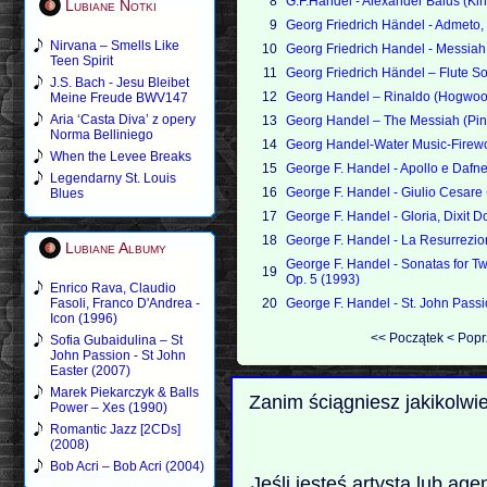
8
G.F.Handel - Alexander Balus (Kin
Lubiane Notki
9
Georg Friedrich Händel - Admeto,
Nirvana – Smells Like
10
Georg Friedrich Handel - Messia
Teen Spirit
11
Georg Friedrich Händel – Flute S
J.S. Bach - Jesu Bleibet
12
Georg Handel – Rinaldo (Hogwo
Meine Freude BWV147
Aria ‘Casta Diva’ z opery
13
Georg Handel – The Messiah (Pin
Norma Belliniego
14
Georg Handel-Water Music-Firewo
When the Levee Breaks
15
George F. Handel - Apollo e Dafne 
Legendarny St. Louis
16
George F. Handel - Giulio Cesare 
Blues
17
George F. Handel - Gloria, Dixit 
18
George F. Handel - La Resurrezio
Lubiane Albumy
George F. Handel - Sonatas for T
19
Op. 5 (1993)
Enrico Rava, Claudio
Fasoli, Franco D'Andrea -
20
George F. Handel - St. John Pass
Icon (1996)
<<
Początek
<
Popr
Sofia Gubaidulina – St
John Passion - St John
Easter (2007)
Marek Piekarczyk & Balls
Zanim ściągniesz jakikolwi
Power – Xes (1990)
Romantic Jazz [2CDs]
(2008)
Bob Acri – Bob Acri (2004)
Jeśli jesteś artystą lub ag