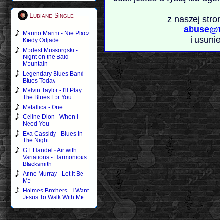
Lubiane Single
z naszej stro
abuse@t
Marino Marini - Nie Placz
i usuni
Kiedy Odjade
Modest Mussorgski -
Night on the Bald
Mountain
Legendary Blues Band -
Blues Today
Melvin Taylor - I'll Play
The Blues For You
Metallica - One
Celine Dion - When I
Need You
Eva Cassidy - Blues In
The Night
G.F.Handel - Air with
Variations - Harmonious
Blacksmith
Anne Murray - Let It Be
Me
Holmes Brothers - I Want
Jesus To Walk With Me