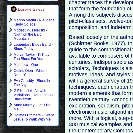
chapter traces the develop
that form the foundation of 
Lubiane Single
Among the subjects discusse
pitch-class sets, twelve-to
Marino Marini - Nie Placz
Kiedy Odjade
composition, and indetermi
Modest Mussorgski -
Night on the Bald
Based loosely on the autho
Mountain
(Schirmer Books, 1977), th
Legendary Blues Band -
guide to the compositional
Blues Today
Melvin Taylor - I'll Play
available to composers of t
The Blues For You
centuries. Indispensable a
Metallica - One
scholars, Techniques is als
Celine Dion - When I
motives, ideas, and styles
Need You
with a general survey of 1
Eva Cassidy - Blues In
The Night
techniques, each chapter t
G.F.Handel - Air with
modern elements that form 
Variations - Harmonious
twentieth century. Among t
Blacksmith
exploration, serialism, pitc
Anne Murray - Let It Be
Me
electronic music, algorith
Holmes Brothers - I Want
more. With a logical, step
Jesus To Walk With Me
300 musical examples and 
the Contemporary Composer 