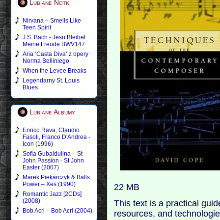
Lubiane Notki
Nirvana – Smells Like
Teen Spirit
J.S. Bach - Jesu Bleibet
Meine Freude BWV147
Aria ‘Casta Diva’ z opery
Norma Belliniego
When the Levee Breaks
Legendarny St. Louis
Blues
Lubiane Albumy
Enrico Rava, Claudio
Fasoli, Franco D'Andrea -
Icon (1996)
Sofia Gubaidulina – St
John Passion - St John
Easter (2007)
Marek Piekarczyk & Balls
Power – Xes (1990)
22 MB
Romantic Jazz [2CDs]
(2008)
This text is a practical gui
Bob Acri – Bob Acri (2004)
resources, and technologie