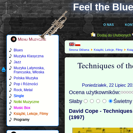
Feel the Blue
O NAS
KON
Dodaj do Ulubionych
Menu Muzyczne
Blues
Strona Główna
Książki, Lekcje, Filmy
Ksią
Muzyka Klasyczna
Techniques of t
Jazz
Muzyka Latynoska,
Francuska, Włoska
Polska Muzyka
Pop i Różności
Poniedziałek, 22 Lipiec 20
Rock, Metal
Ocena użytkowników:
Single
Słaby
Świetn
Notki Muzyczne
Music Box
David Cope - Technique
Książki, Lekcje, Filmy
(1997)
Programy