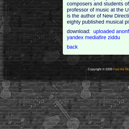
composers and students of
professor of music at the U
is the author of New Direc
eighty published musical p
download:
uploaded
anonf
yandex
mediafire
ziddu
back
Copyright © 2009
Feel the Bl