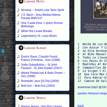
Lubiane Notki
Nirvana – Smells Like Teen Spirit
J.S. Bach - Jesu Bleibet Meine
Freude BWV147
Aria ‘Casta Diva’ z opery Norma
Belliniego
When the Levee Breaks
Legendarny St. Louis Blues
1  Noche De Luz-N
Lubiane Albumy
2  Con Azucar Y C
3  Se Esta Durmie
4  Al Niño Manuel
Enrico Rava, Claudio Fasoli,
5  Todos Le Lleva
Franco D'Andrea - Icon (1996)
6  Los Peces En E
7  Madroños Al Ni
Sofia Gubaidulina – St John
8  Campanillas De
Passion - St John Easter (2007)
9  La Virgen Y El
Marek Piekarczyk & Balls Power –
10  Que Cara Mas 
Xes (1990)
11  Para Adorar-E
Romantic Jazz [2CDs] (2008)
12  Camino De Gal
Bob Acri – Bob Acri (2004)
download (mp3 @192 
yandex
4shared
meg
Lubiane Single
back
Marino Marini - Nie Placz Kiedy