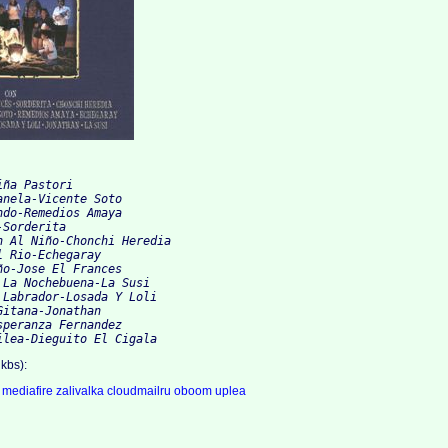
iña Pastori
anela-Vicente Soto
ndo-Remedios Amaya
-Sorderita
n Al Niño-Chonchi Heredia
l Rio-Echegaray
ño-Jose El Frances
 La Nochebuena-La Susi
 Labrador-Losada Y Loli
Gitana-Jonathan
speranza Fernandez
ilea-Dieguito El Cigala
kbs):
a
mediafire
zalivalka
cloudmailru
oboom
uplea