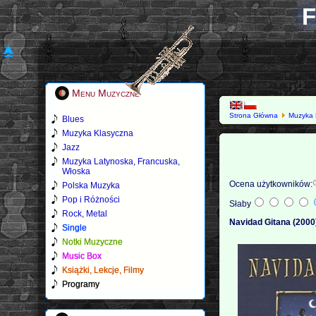
F
Menu Muzyczne
Strona Główna
Muzyka 
Blues
Muzyka Klasyczna
Jazz
Muzyka Latynoska, Francuska,
Włoska
Ocena użytkowników:
Polska Muzyka
Pop i Różności
Słaby
Rock, Metal
Navidad Gitana (2000
Single
Notki Muzyczne
Music Box
Książki, Lekcje, Filmy
Programy