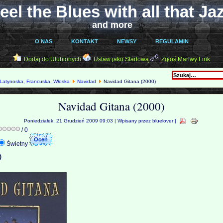
eel the Blues with all that Ja
and more
O NAS
KONTAKT
NEWSY
REGULAMIN
Dodaj do Ulubionych
Ustaw jako Startową
Zgłoś Martwy Link
Latynoska, Francuska, Włoska
Navidad
Navidad Gitana (2000)
Navidad Gitana (2000)
Poniedziałek, 21 Grudzień 2009 09:03 | Wpisany przez bluelover |
/ 0
Świetny
)