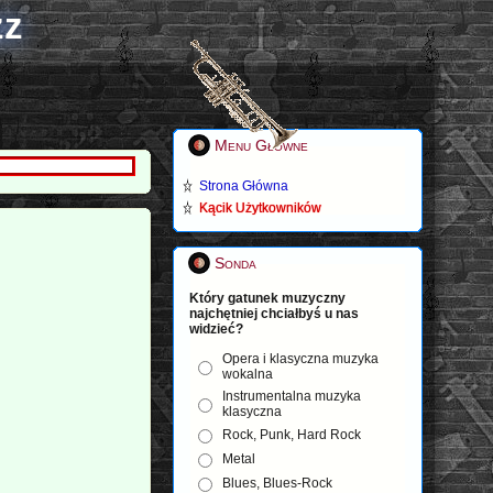
zz
Menu Główne
Strona Główna
Kącik Użytkowników
Sonda
Który gatunek muzyczny
najchętniej chciałbyś u nas
widzieć?
Opera i klasyczna muzyka
wokalna
Instrumentalna muzyka
klasyczna
Rock, Punk, Hard Rock
Metal
Blues, Blues-Rock