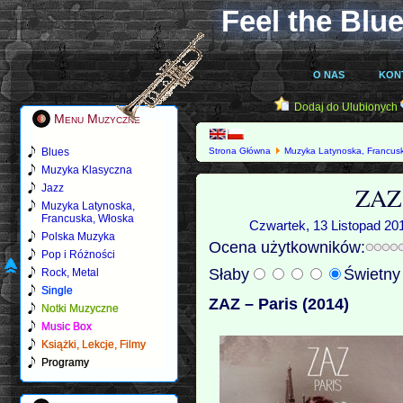
Feel the Blue
O NAS
KON
Dodaj do Ulubionych
Menu Muzyczne
Blues
Strona Główna
Muzyka Latynoska, Francus
Muzyka Klasyczna
ZAZ 
Jazz
Muzyka Latynoska,
Francuska, Włoska
Czwartek, 13 Listopad 201
Polska Muzyka
Ocena użytkowników:
Pop i Różności
Słaby
Świetn
Rock, Metal
Single
ZAZ – Paris (2014)
Notki Muzyczne
Music Box
Książki, Lekcje, Filmy
Programy