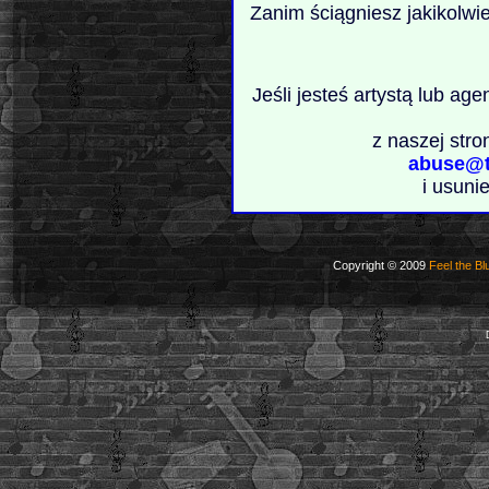
Zanim ściągniesz jakikolwi
Jeśli jesteś artystą lub ag
z naszej stro
abuse@t
i usuni
Copyright © 2009
Feel the Bl