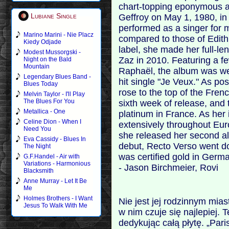
chart-topping eponymous a
Lubiane Single
Geffroy on May 1, 1980, in 
performed as a singer for m
Marino Marini - Nie Placz
compared to those of Edith 
Kiedy Odjade
label, she made her full-len
Modest Mussorgski -
Zaz in 2010. Featuring a f
Night on the Bald
Mountain
Raphaël, the album was wel
Legendary Blues Band -
hit single "Je Veux." As po
Blues Today
rose to the top of the Fren
Melvin Taylor - I'll Play
The Blues For You
sixth week of release, and
Metallica - One
platinum in France. As her 
Celine Dion - When I
extensively throughout Eu
Need You
she released her second al
Eva Cassidy - Blues In
debut, Recto Verso went do
The Night
was certified gold in Germ
G.F.Handel - Air with
Variations - Harmonious
- Jason Birchmeier, Rovi
Blacksmith
Anne Murray - Let It Be
Me
Holmes Brothers - I Want
Nie jest jej rodzinnym mias
Jesus To Walk With Me
w nim czuje się najlepiej.
dedykując całą płytę. „Pari