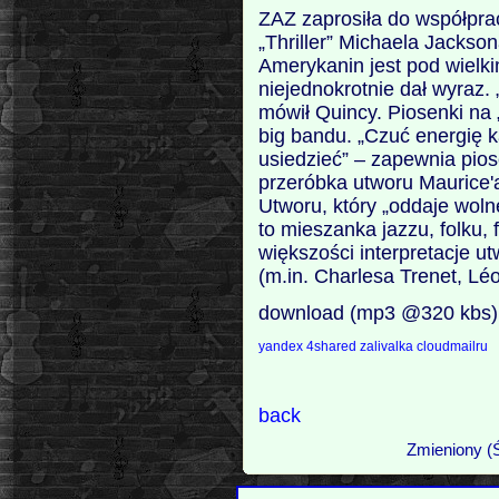
ZAZ zaprosiła do współpra
„Thriller” Michaela Jackson
Amerykanin jest pod wielk
niejednokrotnie dał wyraz
mówił Quincy. Piosenki na
big bandu. „Czuć energię 
usiedzieć” – zapewnia pio
przeróbka utworu Maurice'a
Utworu, który „oddaje woln
to mieszanka jazzu, folku,
większości interpretacje u
(m.in. Charlesa Trenet, Léo
download (mp3 @320 kbs)
yandex
4shared
zalivalka
cloudmailru
back
Zmieniony (