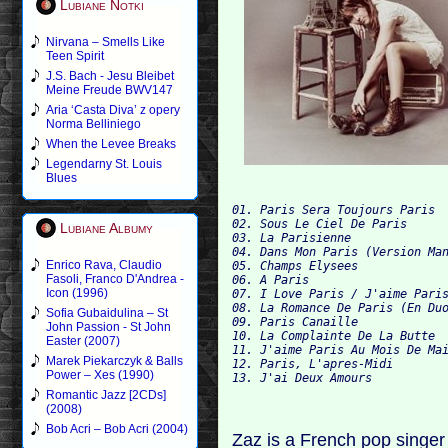
Lubiane Notki
Nirvana – Smells Like
Teen Spirit
J.S. Bach - Jesu Bleibet
Meine Freude BWV147
Aria ‘Casta Diva’ z opery
Norma Belliniego
When the Levee Breaks
Legendarny St. Louis
Blues
01. Paris Sera Toujours Paris

02. Sous Le Ciel De Paris

Lubiane Albumy
03. La Parisienne

04. Dans Mon Paris (Version Man
Enrico Rava, Claudio
05. Champs Elysees

Fasoli, Franco D'Andrea -
06. A Paris

Icon (1996)
07. I Love Paris / J'aime Paris
08. La Romance De Paris (En Duo
Sofia Gubaidulina – St
09. Paris Canaille

John Passion - St John
10. La Complainte De La Butte

Easter (2007)
11. J'aime Paris Au Mois De Mai
Marek Piekarczyk & Balls
12. Paris, L'apres-Midi

Power – Xes (1990)
Romantic Jazz [2CDs]
(2008)
Bob Acri – Bob Acri (2004)
Zaz is a French pop singer