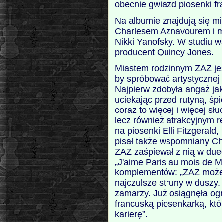
obecnie gwiazd piosenki fr
Na albumie znajdują się m
Charlesem Aznavourem i m
Nikki Yanofsky. W studiu 
producent Quincy Jones.
Miastem rodzinnym ZAZ jest
by spróbować artystycznej k
Najpierw zdobyła angaż jak
uciekając przed rutyną, śp
coraz to więcej i więcej s
lecz również atrakcyjnym r
na piosenki Elli Fitzgerald
pisał także wspomniany Cha
ZAZ zaśpiewał z nią w due
„J'aime Paris au mois de M
komplementów: „ZAZ może 
najczulsze struny w duszy. 
zamarzy. Już osiągnęła ogr
francuską piosenkarką, któ
karierę”.