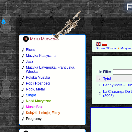
F
Menu Muzyczne
Strona Główna
Muzyka 
Blues
Muzyka Klasyczna
Jazz
Muzyka Latynoska, Francuska,
Włoska
title Filter
Polska Muzyka
#
Tytuł
Pop i Różności
1
Benny More - Cub
Rock, Metal
La Charanga De 
2
Single
(2008)
Notki Muzyczne
Music Box
Książki, Lekcje, Filmy
Programy