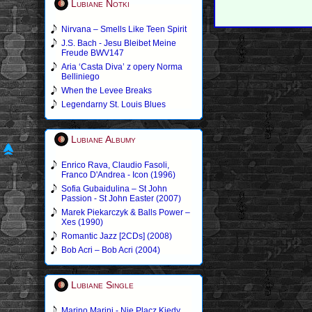
Lubiane Notki
Nirvana – Smells Like Teen Spirit
J.S. Bach - Jesu Bleibet Meine
Freude BWV147
Aria ‘Casta Diva’ z opery Norma
Belliniego
When the Levee Breaks
Legendarny St. Louis Blues
Lubiane Albumy
Enrico Rava, Claudio Fasoli,
Franco D'Andrea - Icon (1996)
Sofia Gubaidulina – St John
Passion - St John Easter (2007)
Marek Piekarczyk & Balls Power –
Xes (1990)
Romantic Jazz [2CDs] (2008)
Bob Acri – Bob Acri (2004)
Lubiane Single
Marino Marini - Nie Placz Kiedy