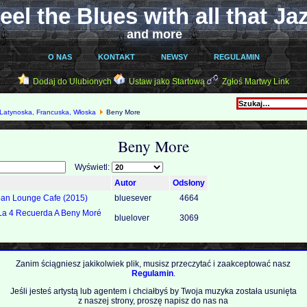
eel the Blues with all that Ja
and more
O NAS
KONTAKT
NEWSY
REGULAMIN
Dodaj do Ulubionych
Ustaw jako Startową
Zgłoś Martwy Link
Latynoska, Francuska, Włoska
Beny More
Beny More
Wyświetl:
Autor
Odsłony
an Lounge Cafe (2015)
bluesever
4664
La 4 Recuerda A Beny Moré
bluelover
3069
Zanim ściągniesz jakikolwiek plik, musisz przeczytać i zaakceptować nasz
Regulamin
.
Jeśli jesteś artystą lub agentem i chciałbyś by Twoja muzyka została usunięta
z naszej strony, proszę napisz do nas na