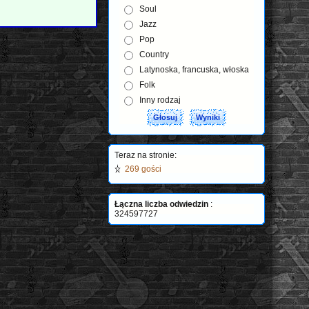
Soul
Jazz
Pop
Country
Latynoska, francuska, włoska
Folk
Inny rodzaj
Teraz na stronie:
269 gości
Łączna liczba odwiedzin
:
324597727