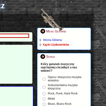
zz
Menu Główne
Strona Główna
Kącik Użytkowników
Sonda
Który gatunek muzyczny
najchętniej chciałbyś u nas
widzieć?
Opera i klasyczna muzyka
wokalna
Instrumentalna muzyka
klasyczna
Rock, Punk, Hard Rock
Metal
Blues, Blues-Rock