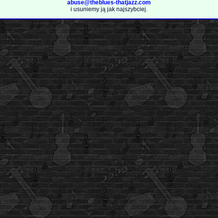
abuse@theblues-thatjazz.com
i usuniemy ją jak najszybciej.