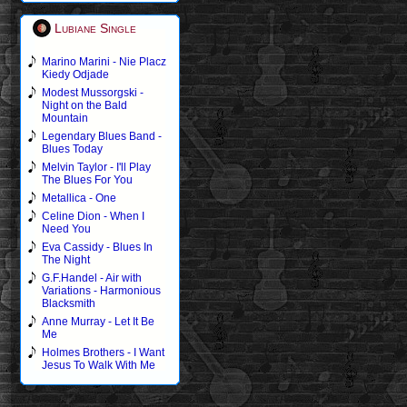
Lubiane Single
Marino Marini - Nie Placz
Kiedy Odjade
Modest Mussorgski -
Night on the Bald
Mountain
Legendary Blues Band -
Blues Today
Melvin Taylor - I'll Play
The Blues For You
Metallica - One
Celine Dion - When I
Need You
Eva Cassidy - Blues In
The Night
G.F.Handel - Air with
Variations - Harmonious
Blacksmith
Anne Murray - Let It Be
Me
Holmes Brothers - I Want
Jesus To Walk With Me