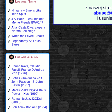
Lubiane Notki
z naszej stro
Nirvana – Smells Like
abuse@t
Teen Spirit
i usuni
J.S. Bach - Jesu Bleibet
Meine Freude BWV147
Aria ‘Casta Diva’ z opery
Norma Belliniego
When the Levee Breaks
Legendarny St. Louis
Blues
Lubiane Albumy
Enrico Rava, Claudio
Fasoli, Franco D'Andrea -
Icon (1996)
Sofia Gubaidulina – St
John Passion - St John
Easter (2007)
Marek Piekarczyk & Balls
Power – Xes (1990)
Romantic Jazz [2CDs]
(2008)
Bob Acri – Bob Acri (2004)