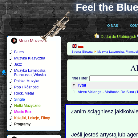
Feel the Blue
O NAS
KON
Dodaj do Ulubionych
Menu Muzyczne
Blues
Strona Główna
Muzyka Latynoska, Francus
Muzyka Klasyczna
Al
Jazz
Muzyka Latynoska,
Francuska, Włoska
title Filter
Polska Muzyka
#
Tytuł
Pop i Różności
1
Alceu Valença - Molhado De Suor (
Rock, Metal
Single
Notki Muzyczne
Zanim ściągniesz jakikolwi
Music Box
Książki, Lekcje, Filmy
Programy
Jeśli jesteś artystą lub ag