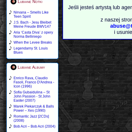
Lubiane Notki
Jeśli jesteś artystą lub ag
Nirvana – Smells Like
Teen Spirit
z naszej stro
J.S. Bach - Jesu Bleibet
abuse@t
Meine Freude BWV147
i usuni
Aria ‘Casta Diva’ z opery
Norma Belliniego
When the Levee Breaks
Legendarny St. Louis
Blues
Lubiane Albumy
Enrico Rava, Claudio
Fasoli, Franco D'Andrea -
Icon (1996)
Sofia Gubaidulina – St
John Passion - St John
Easter (2007)
Marek Piekarczyk & Balls
Power – Xes (1990)
Romantic Jazz [2CDs]
(2008)
Bob Acri – Bob Acri (2004)