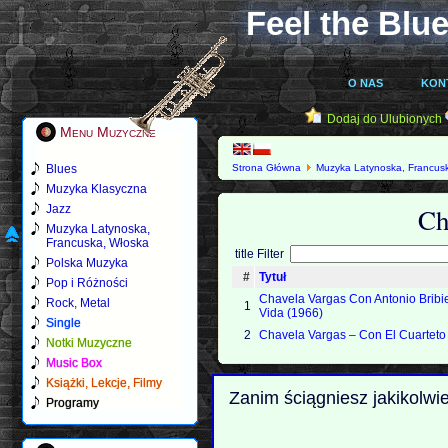
Feel the Blue
O NAS
KON
Dodaj do Ulubionych
Menu Muzyczne
Blues
Strona Główna
Muzyka Latynoska, Francus
Muzyka Klasyczna
Ch
Jazz
Muzyka Latynoska,
Francuska, Włoska
title Filter
Polska Muzyka
#
Tytuł
Pop i Różności
Chavela Vargas Con Antonio Bribie
Rock, Metal
1
Vida (1966)
Single
2
Chavela Vargas ‎– Con El Cuarteto
Notki Muzyczne
Music Box
Książki, Lekcje, Filmy
Zanim ściągniesz jakikolwi
Programy