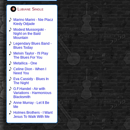
Lubiane Single
Marino Marini - Nie Placz
Kiedy Odjade
Modest Mussorgski -
Night on the Bald
Mountain
Legendary Blues Band -
Blues Today
Melvin Taylor - I'll Play
The Blues For You
Metallica - One
Celine Dion - When I
Need You
Eva Cassidy - Blues In
The Night
G.F.Handel - Air with
Variations - Harmonious
Blacksmith
Anne Murray - Let It Be
Me
Holmes Brothers - I Want
Jesus To Walk With Me