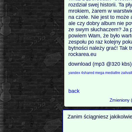
rozdział swej historii. Ta 
mrokiem, żarem w warstwie
na czele. Nie jest to może
ale czy dobry album nie p
ze swym słuchaczem? Ja pr
powiem Wam, że było warto
zespołu po raz kolejny pok
bytności należy grać! Tak t
rockarea.eu
download (mp3 @320 kbs)
yandex
4shared
mega
mediafire
zaliva
back
Zmieniony 
Zanim ściągniesz jakikolwi