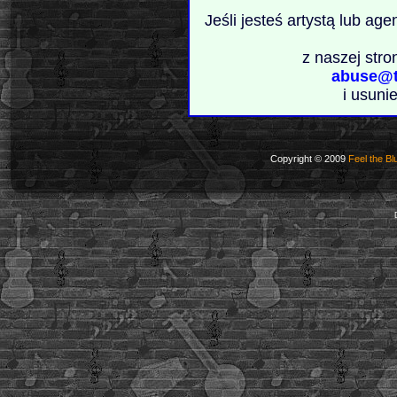
Jeśli jesteś artystą lub ag
z naszej stro
abuse@t
i usuni
Copyright © 2009
Feel the Bl