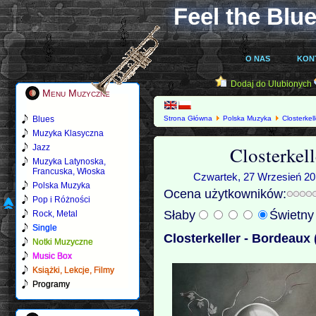
Feel the Blue
O NAS
KON
Dodaj do Ulubionych
Menu Muzyczne
Blues
Strona Główna
Polska Muzyka
Closterkell
Muzyka Klasyczna
Closterkel
Jazz
Muzyka Latynoska,
Francuska, Włoska
Czwartek, 27 Wrzesień 201
Polska Muzyka
Ocena użytkowników:
Pop i Różności
Słaby
Świetn
Rock, Metal
Single
Closterkeller - Bordeaux 
Notki Muzyczne
Music Box
Książki, Lekcje, Filmy
Programy