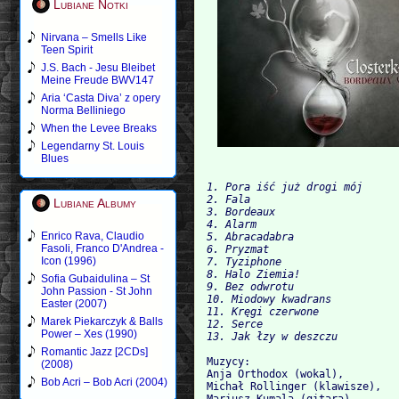
Lubiane Notki
Nirvana – Smells Like
Teen Spirit
J.S. Bach - Jesu Bleibet
Meine Freude BWV147
Aria ‘Casta Diva’ z opery
Norma Belliniego
When the Levee Breaks
Legendarny St. Louis
Blues
1. Pora iść już drogi mój

2. Fala

Lubiane Albumy
3. Bordeaux

4. Alarm

Enrico Rava, Claudio
5. Abracadabra

Fasoli, Franco D'Andrea -
6. Pryzmat

Icon (1996)
7. Tyziphone

8. Halo Ziemia!

Sofia Gubaidulina – St
9. Bez odwrotu

John Passion - St John
10. Miodowy kwadrans

Easter (2007)
11. Kręgi czerwone

Marek Piekarczyk & Balls
12. Serce

Power – Xes (1990)
Romantic Jazz [2CDs]
Muzycy:

(2008)
Anja Orthodox (wokal), 

Bob Acri – Bob Acri (2004)
Michał Rollinger (klawisze), 

Mariusz Kumala (gitara), 
