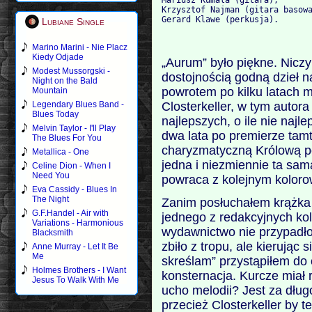
Krzysztof Najman (gitara basowa
Lubiane Single
Marino Marini - Nie Placz
Kiedy Odjade
„Aurum” było piękne. Niczy
Modest Mussorgski -
dostojnością godną dzieł n
Night on the Bald
powrotem po kilku latach m
Mountain
Closterkeller, w tym autora
Legendary Blues Band -
Blues Today
najlepszych, o ile nie najl
Melvin Taylor - I'll Play
dwa lata po premierze ta
The Blues For You
charyzmatyczną Królową pol
Metallica - One
jedna i niezmiennie ta sama
Celine Dion - When I
Need You
powraca z kolejnym kolor
Eva Cassidy - Blues In
The Night
Zanim posłuchałem krążka 
G.F.Handel - Air with
jednego z redakcyjnych ko
Variations - Harmonious
wydawnictwo nie przypadło
Blacksmith
zbiło z tropu, ale kierując
Anne Murray - Let It Be
Me
skreślam” przystąpiłem do 
Holmes Brothers - I Want
konsternacja. Kurcze miał
Jesus To Walk With Me
ucho melodii? Jest za dłu
przecież Closterkeller by t