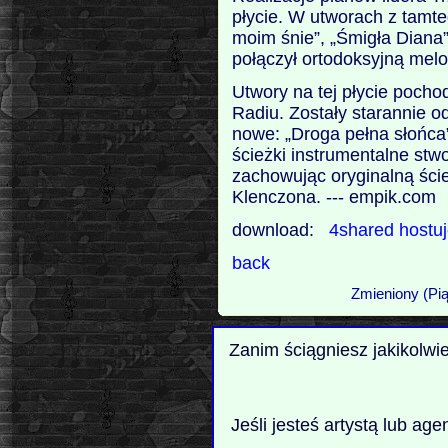
płycie. W utworach z tamte
moim śnie”, „Śmigła Diana”
połączył ortodoksyjną melo
Utwory na tej płycie poch
Radiu. Zostały starannie 
nowe: „Droga pełna słońca
ścieżki instrumentalne st
zachowując oryginalną ści
Klenczona. --- empik.com
download:
4shared
hostu
back
Zmieniony (Pią
Zanim ściągniesz jakikolwi
Jeśli jesteś artystą lub ag