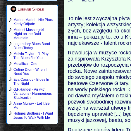
Lubiane Single
To nie jest zwyczajna płyta 
Marino Marini - Nie Placz
artysty; kolekcja wszystkie
Kiedy Odjade
złych, bez względu na okoli
Modest Mussorgski -
Night on the Bald
inna – pokazuje to, co u K
Mountain
najciekawsze - talent rock
Legendary Blues Band -
Blues Today
Rewolucja w muzyce rockow
Melvin Taylor - I'll Play
zainspirowała Krzysztofa
The Blues For You
Metallica - One
przebojów do rozpoczęcia
Celine Dion - When I
rocka. Nowe zainteresowa
Need You
do swojego zespołu młodyc
Eva Cassidy - Blues In
beatowe Czerwone Gitary.
The Night
na wody polskiego rocka. 
G.F.Handel - Air with
Variations - Harmonious
od dawna myślałem o takim
Blacksmith
pozwoli swobodniej rozwi
Anne Murray - Let It Be
wziąć na warsztat utwory tr
Me
będziemy uprawiać [...] b
Holmes Brothers - I Want
Jesus To Walk With Me
muzyki jazzowej, beatu, so
Realizacje planów lidera T