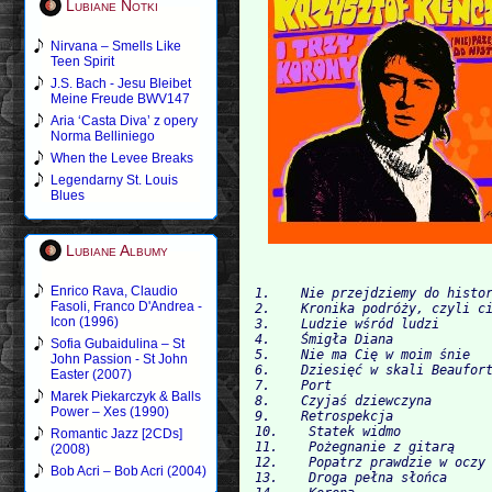
Lubiane Notki
Nirvana – Smells Like
Teen Spirit
J.S. Bach - Jesu Bleibet
Meine Freude BWV147
Aria ‘Casta Diva’ z opery
Norma Belliniego
When the Levee Breaks
Legendarny St. Louis
Blues
Lubiane Albumy
Enrico Rava, Claudio
1.    Nie przejdziemy do histor
Fasoli, Franco D'Andrea -
2.    Kronika podróży, czyli ci
Icon (1996)
3.    Ludzie wśród ludzi 

4.    Śmigła Diana

Sofia Gubaidulina – St
5.    Nie ma Cię w moim śnie

John Passion - St John
6.    Dziesięć w skali Beaufort
Easter (2007)
7.    Port

Marek Piekarczyk & Balls
8.    Czyjaś dziewczyna

Power – Xes (1990)
9.    Retrospekcja

10.    Statek widmo

Romantic Jazz [2CDs]
11.    Pożegnanie z gitarą

(2008)
12.    Popatrz prawdzie w oczy

Bob Acri – Bob Acri (2004)
13.    Droga pełna słońca 
