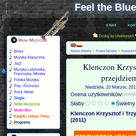
Feel the Blue
O NAS
KON
Dodaj do Ulubionych
Menu Muzyczne
Blues
Strona Główna
Polska Muzyka
Krzysztof
historii (2011)
Muzyka Klasyczna
Klenczon Krzysz
Jazz
Muzyka Latynoska,
Francuska, Włoska
przejdziem
Polska Muzyka
Pop i Różności
Niedziela, 10 Marzec 201
Rock, Metal
Ocena użytkowników:
Single
Słaby
Świetn
Notki Muzyczne
Music Box
Klenczon Krzysztof i Trzy
Książki, Lekcje, Filmy
(2011)
Programy