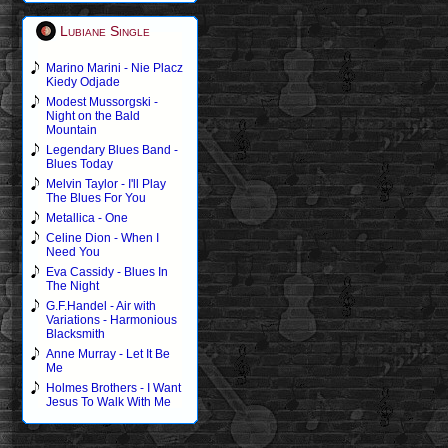
Lubiane Single
Marino Marini - Nie Placz
Kiedy Odjade
Modest Mussorgski -
Night on the Bald
Mountain
Legendary Blues Band -
Blues Today
Melvin Taylor - I'll Play
The Blues For You
Metallica - One
Celine Dion - When I
Need You
Eva Cassidy - Blues In
The Night
G.F.Handel - Air with
Variations - Harmonious
Blacksmith
Anne Murray - Let It Be
Me
Holmes Brothers - I Want
Jesus To Walk With Me