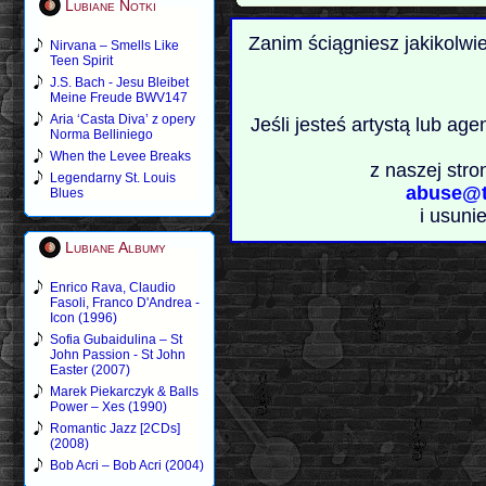
Lubiane Notki
Zanim ściągniesz jakikolwi
Nirvana – Smells Like
Teen Spirit
J.S. Bach - Jesu Bleibet
Meine Freude BWV147
Aria ‘Casta Diva’ z opery
Jeśli jesteś artystą lub ag
Norma Belliniego
When the Levee Breaks
z naszej stro
Legendarny St. Louis
abuse@t
Blues
i usuni
Lubiane Albumy
Enrico Rava, Claudio
Fasoli, Franco D'Andrea -
Icon (1996)
Sofia Gubaidulina – St
John Passion - St John
Easter (2007)
Marek Piekarczyk & Balls
Power – Xes (1990)
Romantic Jazz [2CDs]
(2008)
Bob Acri – Bob Acri (2004)