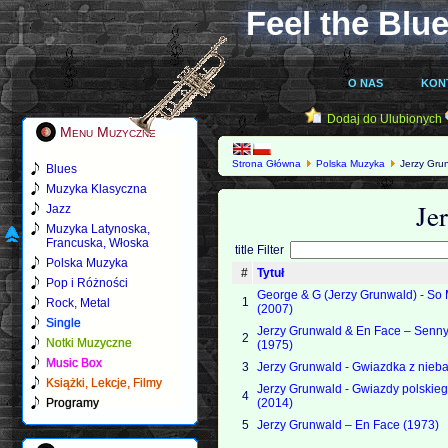
Feel the Blue
O NAS
KON
Dodaj do Ulubionych
Menu Muzyczne
Strona Główna
Polska Muzyka
Jerzy Gru
Blues
Muzyka Klasyczna
Je
Jazz
Muzyka Latynoska,
Francuska, Włoska
title Filter
Polska Muzyka
#
Tytuł
Pop i Różności
George & G (Jerzy Grunwald) - So
1
Rock, Metal
(2007)
Single
Jerzy Grunwald & En Face – Senn
2
Notki Muzyczne
(1975)
Music Box
3
Jerzy Grunwald - Gwiazdka z nieba
Książki, Lekcje, Filmy
Jerzy Grunwald - Gwiazdy polskieg
4
Programy
(2014)
5
Jerzy Grunwald – En Face (1973)