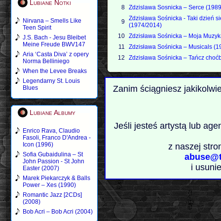
Lubiane Notki
8
Zdzislawa Sosnicka – Serce (1989
Zdzisława Sośnicka - Taki dzień si
Nirvana – Smells Like
9
(1974/2014)
Teen Spirit
10
Zdzisława Sośnicka – Moja Muzyk
J.S. Bach - Jesu Bleibet
Meine Freude BWV147
11
Zdzisława Sośnicka – Musicals (1
Aria ‘Casta Diva’ z opery
12
Zdzisława Sośnicka – Tańcz choćb
Norma Belliniego
When the Levee Breaks
Legendarny St. Louis
Zanim ściągniesz jakikolwi
Blues
Lubiane Albumy
Jeśli jesteś artystą lub ag
Enrico Rava, Claudio
Fasoli, Franco D'Andrea -
Icon (1996)
z naszej stro
Sofia Gubaidulina – St
abuse@t
John Passion - St John
i usuni
Easter (2007)
Marek Piekarczyk & Balls
Power – Xes (1990)
Romantic Jazz [2CDs]
(2008)
Bob Acri – Bob Acri (2004)