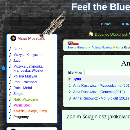
Feel the Blue
O NAS
KON
Dodaj do Ulubionych
Menu Muzyczne
Strona Główna
Polska Muzyka
Anna Ruso
Blues
Muzyka Klasyczna
An
Jazz
Muzyka Latynoska,
Francuska, Włoska
title Filter
Polska Muzyka
#
Tytuł
Pop i Różności
1
Ania Rusowicz - Przebudzenie (201
Rock, Metal
2
Ania Rusowicz – Genesis (2013)
Single
3
Anna Rusowicz - Moj Big-Bit (2011)
Notki Muzyczne
Music Box
Książki, Lekcje, Filmy
Zanim ściągniesz jakikolwi
Programy