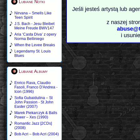
Lubiane Notki
Jeśli jesteś artystą lub ag
Nirvana – Smells Like
Teen Spirit
z naszej stro
J.S. Bach - Jesu Bleibet
abuse@t
Meine Freude BWV147
Aria ‘Casta Diva’ z opery
i usuni
Norma Belliniego
When the Levee Breaks
Legendarny St. Louis
Blues
Lubiane Albumy
Enrico Rava, Claudio
Fasoli, Franco D'Andrea -
Icon (1996)
Sofia Gubaidulina – St
John Passion - St John
Easter (2007)
Marek Piekarczyk & Balls
Power – Xes (1990)
Romantic Jazz [2CDs]
(2008)
Bob Acri – Bob Acri (2004)