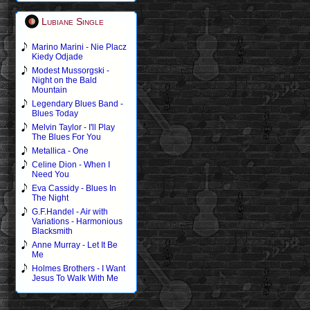
Lubiane Single
Marino Marini - Nie Placz
Kiedy Odjade
Modest Mussorgski -
Night on the Bald
Mountain
Legendary Blues Band -
Blues Today
Melvin Taylor - I'll Play
The Blues For You
Metallica - One
Celine Dion - When I
Need You
Eva Cassidy - Blues In
The Night
G.F.Handel - Air with
Variations - Harmonious
Blacksmith
Anne Murray - Let It Be
Me
Holmes Brothers - I Want
Jesus To Walk With Me