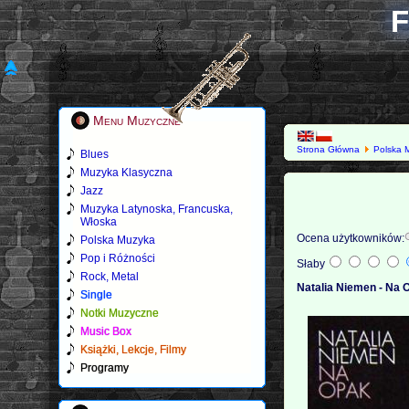
F
Menu Muzyczne
Strona Główna
Polska 
Blues
Muzyka Klasyczna
Jazz
Muzyka Latynoska, Francuska,
Włoska
Ocena użytkowników:
Polska Muzyka
Pop i Różności
Słaby
Rock, Metal
Natalia Niemen - Na 
Single
Notki Muzyczne
Music Box
Książki, Lekcje, Filmy
Programy