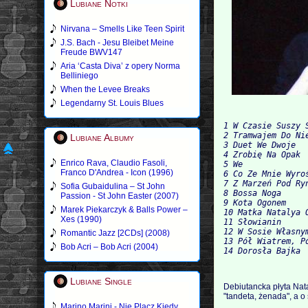
Lubiane Notki
Nirvana – Smells Like Teen Spirit
J.S. Bach - Jesu Bleibet Meine
Freude BWV147
Aria ‘Casta Diva’ z opery Norma
Belliniego
When the Levee Breaks
Legendarny St. Louis Blues
1 W Czasie Suszy S
2 Tramwajem Do Nie
Lubiane Albumy
3 Duet We Dwoje

4 Zrobię Na Opak

Enrico Rava, Claudio Fasoli,
5 We

Franco D'Andrea - Icon (1996)
6 Co Ze Mnie Wyroś
7 Z Marzeń Pod Ryn
Sofia Gubaidulina – St John
8 Bossa Noga

Passion - St John Easter (2007)
9 Kota Ogonem

Marek Piekarczyk & Balls Power –
10 Matka Natalya O
Xes (1990)
11 Słowianin

12 W Sosie Własnym
Romantic Jazz [2CDs] (2008)
13 Pół Wiatrem, Pó
Bob Acri – Bob Acri (2004)
Lubiane Single
Debiutancka płyta Natal
"tandeta, żenada", a o
Marino Marini - Nie Placz Kiedy