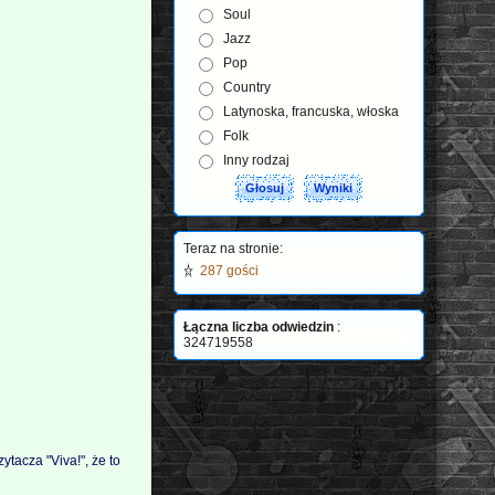
Soul
Jazz
Pop
Country
Latynoska, francuska, włoska
Folk
Inny rodzaj
Teraz na stronie:
287 gości
Łączna liczba odwiedzin
:
324719558
zytacza "Viva!", że to