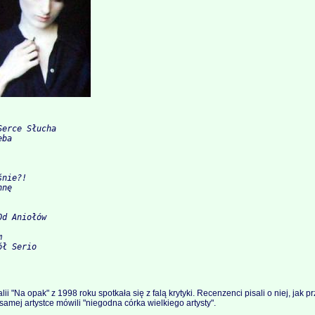
erce Słucha

ba

nie?!

nę

d Aniołów



ł Serio

ii "Na opak" z 1998 roku spotkała się z falą krytyki. Recenzenci pisali o niej, jak pr
 samej artystce mówili "niegodna córka wielkiego artysty".