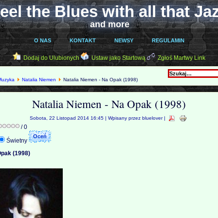
eel the Blues with all that Ja
and more
O NAS
KONTAKT
NEWSY
REGULAMIN
Dodaj do Ulubionych
Ustaw jako Startową
Zgłoś Martwy Link
Muzyka
Natalia Niemen
Natalia Niemen - Na Opak (1998)
Natalia Niemen - Na Opak (1998)
Sobota, 22 Listopad 2014 16:45 | Wpisany przez bluelover |
/ 0
Świetny
Opak (1998)