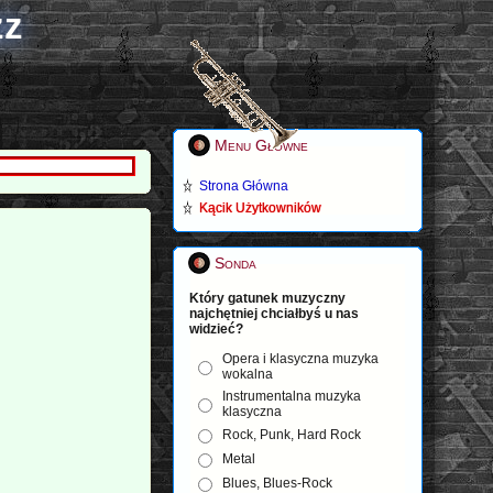
zz
Menu Główne
Strona Główna
Kącik Użytkowników
Sonda
Który gatunek muzyczny
najchętniej chciałbyś u nas
widzieć?
Opera i klasyczna muzyka
wokalna
Instrumentalna muzyka
klasyczna
Rock, Punk, Hard Rock
Metal
Blues, Blues-Rock