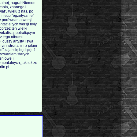
kalnej, nagrał Niemen
ania, znanego i
at". Wielu z nas, po
i nieco "egzotycznie"
y porównania wersji
ntacje tych wersji były
oprzez ten wielki
okalistą, potrafiącym
 z tego albumu
 duszy artysty i swą
ymi stronami i z jakim
" zajął się będąc już
izowaniem starych,
eniowej i
mentalnych, jak też ze
lin.pl