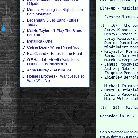
Odjade
Line-up / Musician
Modest Mussorgski - Night on the
Bald Mountain
- Czesław Niemen 
Legendary Blues Band - Blues
Today
(1 - 16) - the ban
- Jerzy Kossela / 
Melvin Taylor - I'll Play The Blues
- Henryk Zomerski 
For You
- Jerzy Kowalski /
Metallica - One
- Daniel Danielows
- Włodzimierz Wand
Celine Dion - When I Need You
- Krzysztof Klencz
Eva Cassidy - Blues In The Night
- Bernard Dornowsk
G.F.Handel - Air with Variations -
- Marek Szczepkows
Harmonious Blacksmith
- Janusz Popławski
- Andrzej Nebeski 
Anne Murray - Let It Be Me
- Zbigniew Podgajn
Holmes Brothers - I Want Jesus To
- Zbigniew Bernola
Walk With Me
- Michael Colombie
- Urszula Dzieciel
- Adriana Rusowicz
- Maria Wit / back
(17 - 20) - Micha
Sen o Warszawie to al
nie zostały wydane w o