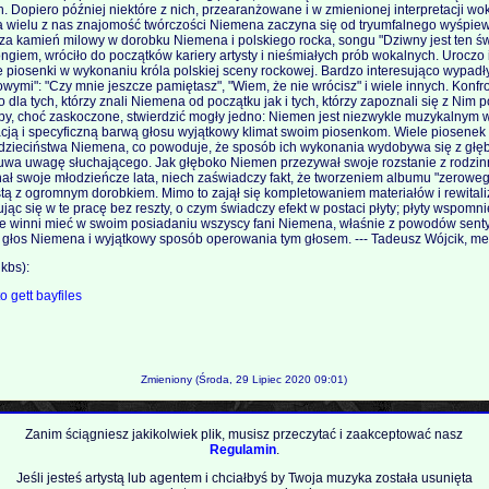
. Dopiero później niektóre z nich, przearanżowane i w zmienionej interpretacji wo
a wielu z nas znajomość twórczości Niemena zaczyna się od tryumfalnego wyśpiew
za kamień milowy w dorobku Niemena i polskiego rocka, songu "Dziwny jest ten świ
ngiem, wróciło do początków kariery artysty i nieśmiałych prób wokalnych. Uroczo 
 piosenki w wykonaniu króla polskiej sceny rockowej. Bardzo interesująco wypadł
wymi": "Czy mnie jeszcze pamiętasz", "Wiem, że nie wrócisz" i wiele innych. Konfro
la tych, którzy znali Niemena od początku jak i tych, którzy zapoznali się z Nim p
upy, choć zaskoczone, stwierdzić mogły jedno: Niemen jest niezwykle muzykalnym w
acją i specyficzną barwą głosu wyjątkowy klimat swoim piosenkom. Wiele piosenek
dzieciństwa Niemena, co powoduje, że sposób ich wykonania wydobywa się z głębi
uwa uwagę słuchającego. Jak głęboko Niemen przezywał swoje rozstanie z rodzinn
 swoje młodzieńcze lata, niech zaświadczy fakt, że tworzeniem albumu "zerowego
ystą z ogromnym dorobkiem. Mimo to zajął się kompletowaniem materiałów i rewital
jąc się w te pracę bez reszty, o czym świadczy efekt w postaci płyty; płyty wspomni
 te winni mieć w swoim posiadaniu wszyscy fani Niemena, właśnie z powodów senty
głos Niemena i wyjątkowy sposób operowania tym głosem. --- Tadeusz Wójcik, mer
kbs):
to
gett
bayfiles
Zmieniony (Środa, 29 Lipiec 2020 09:01)
Zanim ściągniesz jakikolwiek plik, musisz przeczytać i zaakceptować nasz
Regulamin
.
Jeśli jesteś artystą lub agentem i chciałbyś by Twoja muzyka została usunięta