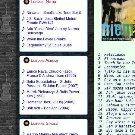
Lubiane Notki
Nirvana – Smells Like Teen Spirit
J.S. Bach - Jesu Bleibet Meine
Freude BWV147
Aria ‘Casta Diva’ z opery Norma
Belliniego
When the Levee Breaks
Legendarny St. Louis Blues
1. Felicidade
2. El soldado
Lubiane Albumy
3. Teach Me How T
4. Locomotion
Enrico Rava, Claudio Fasoli,
5. Tylko mi nie m
Franco D'Andrea - Icon (1996)
6. Wiem, że nie w
7. Czy mnie jeszc
Sofia Gubaidulina – St John
8. Czas jak rzeka
Passion - St John Easter (2007)
9. Jak można wier
Marek Piekarczyk & Balls Power –
10. Ach jakie ocz
Xes (1990)
11. Ptaki spiewaj
12. Nie badz taki
Romantic Jazz [2CDs] (2008)
13. Zabawa w ciuc
Bob Acri – Bob Acri (2004)
14. Hippy, Hippy 
15. Stoje w oknie
16. Jeszcze sen
17. Czy wiesz o t
Lubiane Single
18. Sen o Warszaw
19. Być moze i ty
Marino Marini - Nie Placz Kiedy
20. Hej, dziewczy