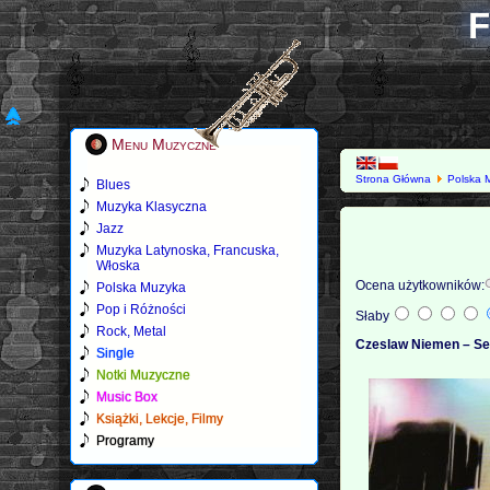
F
Menu Muzyczne
Strona Główna
Polska 
Blues
Muzyka Klasyczna
Jazz
Muzyka Latynoska, Francuska,
Włoska
Ocena użytkowników:
Polska Muzyka
Pop i Różności
Słaby
Rock, Metal
Czeslaw Niemen – Se
Single
Notki Muzyczne
Music Box
Książki, Lekcje, Filmy
Programy