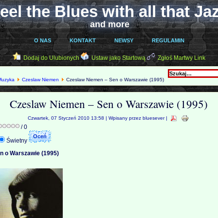
eel the Blues with all that Ja
and more
O NAS
KONTAKT
NEWSY
REGULAMIN
Dodaj do Ulubionych
Ustaw jako Startową
Zgłoś Martwy Link
Muzyka
Czeslaw Niemen
Czeslaw Niemen – Sen o Warszawie (1995)
Czeslaw Niemen – Sen o Warszawie (1995)
Czwartek, 07 Styczeń 2010 13:58 | Wpisany przez bluesever |
/ 0
Świetny
n o Warszawie (1995)