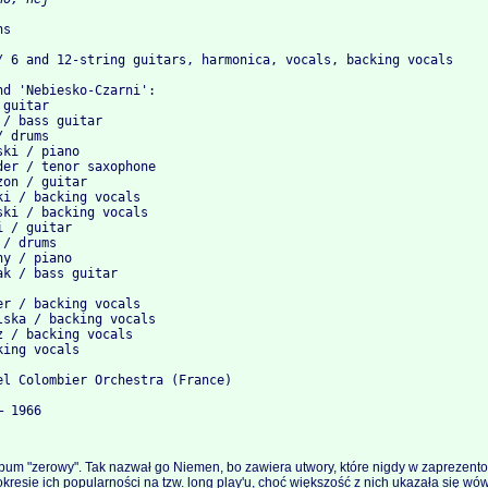
s

/ 6 and 12-string guitars, harmonica, vocals, backing vocals

d 'Nebiesko-Czarni':

guitar

/ bass guitar

 drums

ki / piano

er / tenor saxophone

on / guitar

i / backing vocals

ki / backing vocals

 / guitar

/ drums

y / piano

k / bass guitar

r / backing vocals

ska / backing vocals

 / backing vocals

ing vocals

el Colombier Orchestra (France)

bum "zerowy". Tak nazwał go Niemen, bo zawiera utwory, które nigdy w zaprezen
kresie ich popularności na tzw. long play'u, choć większość z nich ukazała się wó