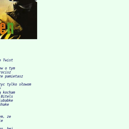
o Twist
ow o tym
rocisz
ze pamietasz
zyc tylko słowom
y
ą kocham
 Bitels
iubabke
Shake
ym, ze
ie
no, hej