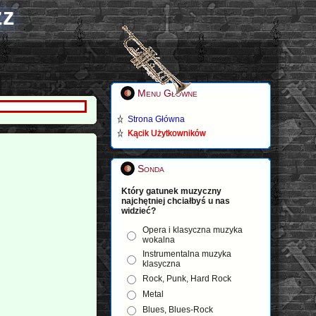
zz
Menu Główne
Strona Główna
Kącik Użytkowników
Sonda
Który gatunek muzyczny
najchętniej chciałbyś u nas
widzieć?
Opera i klasyczna muzyka
wokalna
Instrumentalna muzyka
klasyczna
Rock, Punk, Hard Rock
Metal
Blues, Blues-Rock