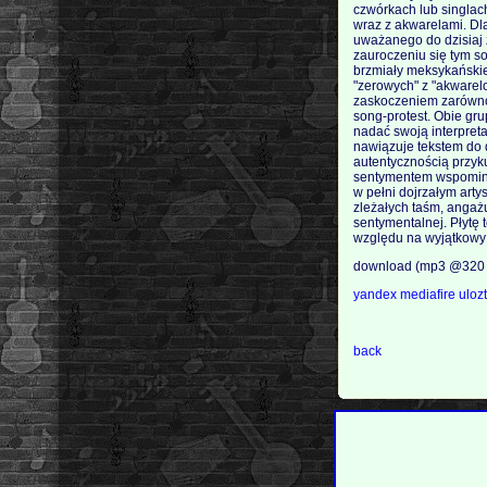
czwórkach lub singlach
wraz z akwarelami. Dl
uważanego do dzisiaj 
zauroczeniu się tym so
brzmiały meksykańskie
"zerowych" z "akwarelo
zaskoczeniem zarówno d
song-protest. Obie gr
nadać swoją interpret
nawiązuje tekstem do 
autentycznością przyk
sentymentem wspominał
w pełni dojrzałym art
zleżałych taśm, angażu
sentymentalnej. Płytę
względu na wyjątkowy 
download (mp3 @320 
yandex
mediafire
uloz
back