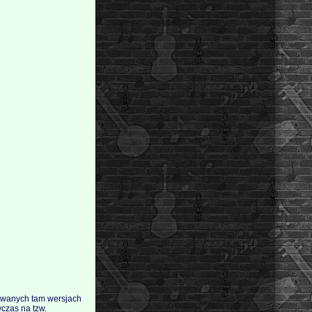
towanych tam wersjach
wczas na tzw.