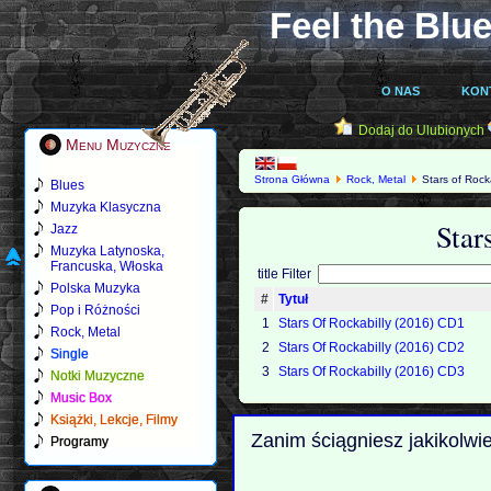
Feel the Blue
O NAS
KON
Dodaj do Ulubionych
Menu Muzyczne
Strona Główna
Rock, Metal
Stars of Rocka
Blues
Muzyka Klasyczna
Star
Jazz
Muzyka Latynoska,
Francuska, Włoska
title Filter
Polska Muzyka
#
Tytuł
Pop i Różności
1
Stars Of Rockabilly (2016) CD1
Rock, Metal
2
Stars Of Rockabilly (2016) CD2
Single
3
Stars Of Rockabilly (2016) CD3
Notki Muzyczne
Music Box
Książki, Lekcje, Filmy
Zanim ściągniesz jakikolwi
Programy