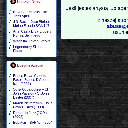
Lubiane Notki
Jeśli jesteś artystą lub ag
Nirvana – Smells Like
Teen Spirit
z naszej stro
J.S. Bach - Jesu Bleibet
abuse@t
Meine Freude BWV147
Aria ‘Casta Diva’ z opery
i usuni
Norma Belliniego
When the Levee Breaks
Legendarny St. Louis
Blues
Lubiane Albumy
Enrico Rava, Claudio
Fasoli, Franco D'Andrea -
Icon (1996)
Sofia Gubaidulina – St
John Passion - St John
Easter (2007)
Marek Piekarczyk & Balls
Power – Xes (1990)
Romantic Jazz [2CDs]
(2008)
Bob Acri – Bob Acri (2004)