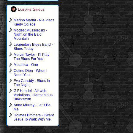
Lubiane Single
Marino Marini - Nie Placz
Kiedy Odjade
Modest Mussorgski -
Night on the Bald
Mountain
Legendary Blues Band -
Blues Today
Melvin Taylor - I'll Play
The Blues For You
Metallica - One
Celine Dion - When I
Need You
Eva Cassidy - Blues In
The Night
G.F.Handel - Air with
Variations - Harmonious
Blacksmith
Anne Murray - Let It Be
Me
Holmes Brothers - I Want
Jesus To Walk With Me