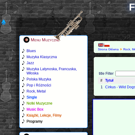
F
Menu Muzyczne
Strona Główna
Rock, M
Blues
Muzyka Klasyczna
Jazz
Muzyka Latynoska, Francuska,
Włoska
title Filter
Polska Muzyka
#
Tytuł
Pop i Różności
1
Cirkus - Wild Dog
Rock, Metal
Single
Notki Muzyczne
Music Box
Książki, Lekcje, Filmy
Programy