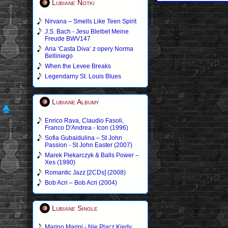
Lubiane Notki
Nirvana – Smells Like Teen Spirit
J.S. Bach - Jesu Bleibet Meine
Freude BWV147
Aria ‘Casta Diva’ z opery Norma
Belliniego
When the Levee Breaks
Legendarny St. Louis Blues
Lubiane Albumy
Enrico Rava, Claudio Fasoli,
Franco D'Andrea - Icon (1996)
Sofia Gubaidulina – St John
Passion - St John Easter (2007)
Marek Piekarczyk & Balls Power –
Xes (1990)
Romantic Jazz [2CDs] (2008)
Bob Acri – Bob Acri (2004)
Lubiane Single
Marino Marini - Nie Placz Kiedy