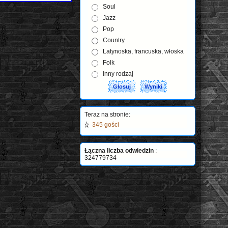
Soul
Jazz
Pop
Country
Latynoska, francuska, włoska
Folk
Inny rodzaj
Teraz na stronie:
345 gości
Łączna liczba odwiedzin
:
324779734