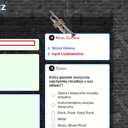
zz
Menu Główne
Strona Główna
Kącik Użytkowników
Sonda
Który gatunek muzyczny
najchętniej chciałbyś u nas
widzieć?
Opera i klasyczna muzyka
wokalna
Instrumentalna muzyka
klasyczna
Rock, Punk, Hard Rock
Metal
Blues, Blues-Rock