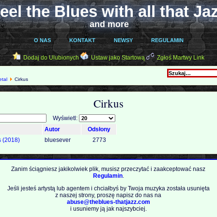
eel the Blues with all that Ja
and more
O NAS
KONTAKT
NEWSY
REGULAMIN
Dodaj do Ulubionych
Ustaw jako Startową
Zgłoś Martwy Link
etal
Cirkus
Cirkus
Wyświetl:
Autor
Odsłony
s (2018)
bluesever
2773
Zanim ściągniesz jakikolwiek plik, musisz przeczytać i zaakceptować nasz
Regulamin
.
Jeśli jesteś artystą lub agentem i chciałbyś by Twoja muzyka została usunięta
z naszej strony, proszę napisz do nas na
abuse@theblues-thatjazz.com
i usuniemy ją jak najszybciej.