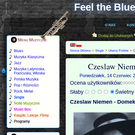
Feel the Blue
O NAS
KON
Dodaj do Ulubionych
Menu Muzyczne
Blues
Strona Główna
Single
Utwory Polskie
C
Muzyka Klasyczna
Czeslaw Niem
Jazz
Muzyka Latynoska,
Francuska, Włoska
Poniedziałek, 14 Czerwiec 2
Polska Muzyka
Ocena użytkowników:
Pop i Różności
Słaby
Świetn
Rock, Metal
Single
Czeslaw Niemen - Domek
Notki Muzyczne
Music Box
Książki, Lekcje, Filmy
Programy