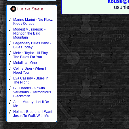
abuse@t
i usuni
Lubiane Single
Marino Marini - Nie Placz
Kiedy Odjade
Modest Mussorgski -
Night on the Bald
Mountain
Legendary Blues Band -
Blues Today
Melvin Taylor - I'll Play
The Blues For You
Metallica - One
Celine Dion - When I
Need You
Eva Cassidy - Blues In
The Night
G.F.Handel - Air with
Variations - Harmonious
Blacksmith
Anne Murray - Let It Be
Me
Holmes Brothers - I Want
Jesus To Walk With Me