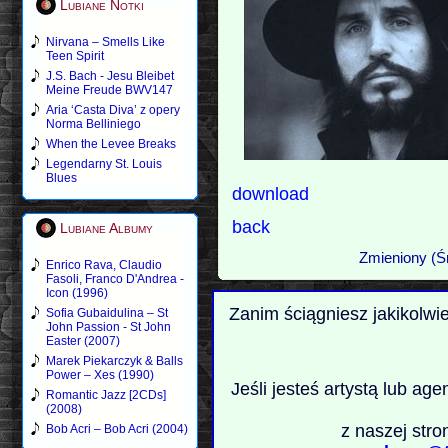
Lubiane Notki
Nirvana – Smells Like
Teen Spirit
J.S. Bach - Jesu Bleibet
Meine Freude BWV147
Aria ‘Casta Diva’ z opery
Norma Belliniego
When the Levee Breaks
Legendarny St. Louis
Blues
download
back
Lubiane Albumy
Zmieniony (Ś
Enrico Rava, Claudio
Fasoli, Franco D'Andrea -
Icon (1996)
Zanim ściągniesz jakikolwi
Sofia Gubaidulina – St
John Passion - St John
Easter (2007)
Marek Piekarczyk & Balls
Power – Xes (1990)
Jeśli jesteś artystą lub ag
Romantic Jazz [2CDs]
(2008)
z naszej stro
Bob Acri – Bob Acri (2004)