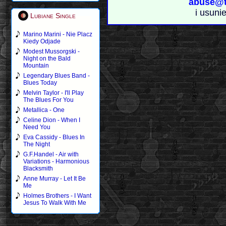
abuse@t
i usuni
Lubiane Single
Marino Marini - Nie Placz
Kiedy Odjade
Modest Mussorgski -
Night on the Bald
Mountain
Legendary Blues Band -
Blues Today
Melvin Taylor - I'll Play
The Blues For You
Metallica - One
Celine Dion - When I
Need You
Eva Cassidy - Blues In
The Night
G.F.Handel - Air with
Variations - Harmonious
Blacksmith
Anne Murray - Let It Be
Me
Holmes Brothers - I Want
Jesus To Walk With Me