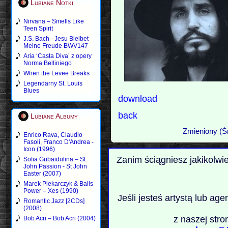
Lubiane Notki
Nirvana – Smells Like
Teen Spirit
J.S. Bach - Jesu Bleibet
Meine Freude BWV147
Aria ‘Casta Diva’ z opery
Norma Belliniego
When the Levee Breaks
Legendarny St. Louis
Blues
download
back
Lubiane Albumy
Zmieniony (Ś
Enrico Rava, Claudio
Fasoli, Franco D'Andrea -
Icon (1996)
Zanim ściągniesz jakikolwi
Sofia Gubaidulina – St
John Passion - St John
Easter (2007)
Marek Piekarczyk & Balls
Power – Xes (1990)
Jeśli jesteś artystą lub ag
Romantic Jazz [2CDs]
(2008)
z naszej stro
Bob Acri – Bob Acri (2004)