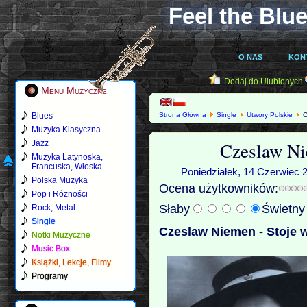
Feel the Blue
O NAS
KON
Dodaj do Ulubionych
Menu Muzyczne
Blues
Strona Główna
Single
Utwory Polskie
C
Muzyka Klasyczna
Czeslaw Ni
Jazz
Muzyka Latynoska,
Francuska, Włoska
Poniedziałek, 14 Czerwiec 2
Polska Muzyka
Ocena użytkowników:
Pop i Różności
Słaby
Świetn
Rock, Metal
Single
Czeslaw Niemen - Stoje 
Notki Muzyczne
Music Box
Książki, Lekcje, Filmy
Programy